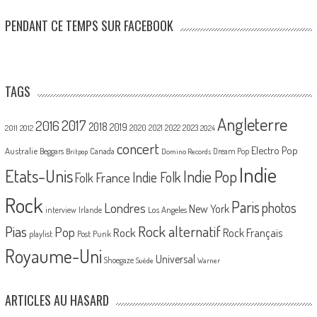
PENDANT CE TEMPS SUR FACEBOOK
TAGS
Angleterre
2017
2016
2018
2019
2020
2021
2022
2023
2011
2012
2024
concert
Electro Pop
Australie
Canada
Beggars
Dream Pop
Britpop
Domino Records
Indie
Etats-Unis
Indie Pop
France
Indie Folk
Folk
Rock
Paris
Londres
photos
New York
Los Angeles
interview
Irlande
Pias
Rock alternatif
Pop
Rock
Rock Français
playlist
Post Punk
Royaume-Uni
Universal
Shoegaze
Suède
Warner
ARTICLES AU HASARD