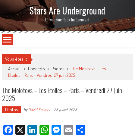
Stars Are Underground
Le webzine Rock Indépendant
Vous êtes ici
Accueil
>
Concerts
>
Photos
>
The Molotovs – Les
Etoiles – Paris – Vendredi 27 juin 2025
The Molotovs – Les Etoiles – Paris – Vendredi 27 Juin
2025
Photos
by
David Servant
-
25 juillet 2025
Facebook
X
LinkedIn
WhatsApp
Messenger
Email
Partager