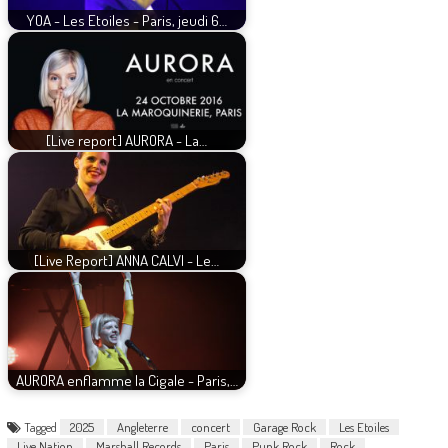
YOA - Les Etoiles - Paris, jeudi 6…
[Live report] AURORA - La…
[Live Report] ANNA CALVI - Le…
AURORA enflamme la Cigale - Paris,…
Tagged
2025
Angleterre
concert
Garage Rock
Les Etoiles
Live Nation
Marshall Records
Paris
Punk Rock
Rock