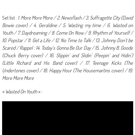
Set list :
1. More More More / 2. Newsflash / 3. Suffragette City (David
Bowie cover) / 4. Geraldine / 5. Wasting my time / 6. Wasted on
Youth / 7. Daydreaming / 8. Come On Now / 9. Rhythm of Yourself /
10. Popstar / 11. Get a Life / 12. No Time to Talk / 13. Johnny Don’t be
Scared / Rappel : 14. Today’s Gonna Be Our Day / 15. Johnny B. Goode
(Chuck Berry cover) / 16. Slippin’ and Slidin’ (Peepin’ and Hidin’)
(Little Richard and His Band cover) / 17. Teenage Kicks (The
Undertones cover) / 18. Happy Hour (The Housemartins cover) / 19.
More More More
« Wasted On Youth » :