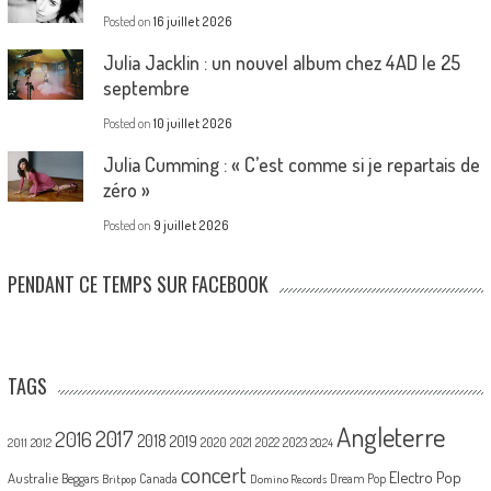
Posted on
16 juillet 2026
Julia Jacklin : un nouvel album chez 4AD le 25
septembre
Posted on
10 juillet 2026
Julia Cumming : « C’est comme si je repartais de
zéro »
Posted on
9 juillet 2026
PENDANT CE TEMPS SUR FACEBOOK
TAGS
Angleterre
2017
2016
2018
2019
2020
2021
2022
2023
2011
2012
2024
concert
Electro Pop
Australie
Canada
Beggars
Dream Pop
Britpop
Domino Records