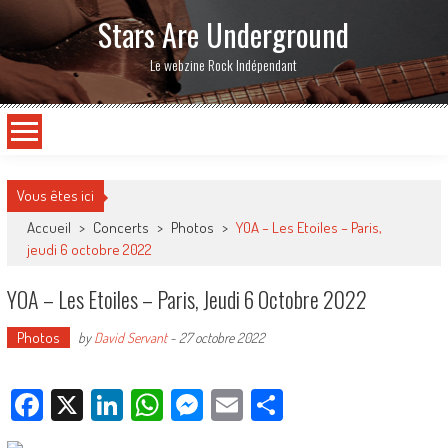
Stars Are Underground
Le webzine Rock Indépendant
Vous êtes ici
Accueil
>
Concerts
>
Photos
>
YOA – Les Etoiles – Paris,
jeudi 6 octobre 2022
YOA – Les Etoiles – Paris, Jeudi 6 Octobre 2022
Photos
by
David Servant
-
27 octobre 2022
Facebook
X
LinkedIn
WhatsApp
Messenger
Email
Partager