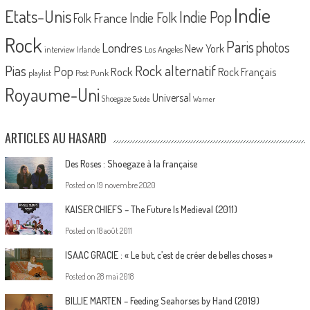
Indie
Etats-Unis
Indie Pop
France
Indie Folk
Folk
Rock
Paris
Londres
photos
New York
Los Angeles
interview
Irlande
Pias
Rock alternatif
Pop
Rock
Rock Français
playlist
Post Punk
Royaume-Uni
Universal
Shoegaze
Suède
Warner
ARTICLES AU HASARD
Des Roses : Shoegaze à la française
Posted on
19 novembre 2020
KAISER CHIEFS – The Future Is Medieval (2011)
Posted on
18 août 2011
ISAAC GRACIE : « Le but, c’est de créer de belles choses »
Posted on
28 mai 2018
BILLIE MARTEN – Feeding Seahorses by Hand (2019)