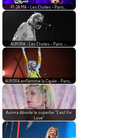
PI JA MA - Les Etoiles - Paris,…
AURORA - Les Etoiles - Paris -…
AURORA enflamme la Cigale - Paris,…
Aurora dévoile le superbe "Exist For
Love"