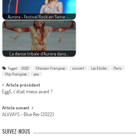
Aurora - Festival Rock en Seine -…
La danse tribale d'Aurora dans…
Tagged
2022
Chanson Française
concert
Les Etoiles
Paris
Pop française
yoa
Post
Article précédent
EggS, c’était mieux avant ?
navigation
Article suivant
ALVVAYS – Blue Rev (2022)
SUIVEZ-NOUS