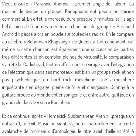
Vient ensuite « Paranoid Android », premier single de l’album. La
maison de disque du groupe, Parlophone, eut peur d’un suicide
commercial. En effet le morceau dure presque 7 minutes, et il s’agit
bel et bien de l’une des meilleures chansons du groupe. « Paranoid
Android » passe alors en boucle sur toutes les radios. On le compare
au célèbre « Bohemian Rhapsody » de Queen, à tort cependant, car
même si cette chanson est également une succession de parties
tres différentes et oh combien pleines de virtuosité, la comparaison
s’arrête là. Radiohead, tout en effectuant un virage avec l’intégration
de l’electronique dans ses morceaux, est bien un groupe rock et non
pas psychédélique ou hard rock mélodique. Une atmosphère
inquiétante s’en dégage, pleine de folie et d’angoisse. Johnny à la
guitare prouve au monde entier son génie et entre autre, qu’il joue un
grand rôle dans le « son » Radiohead.
Et ca continue, après « Homesick Subterranean Alien », (presque un
entracte), « Exit Music » vient s’ajouter naturellement à cette
avalanche de morceaux d’anthologie, le titre avait d’ailleurs été à