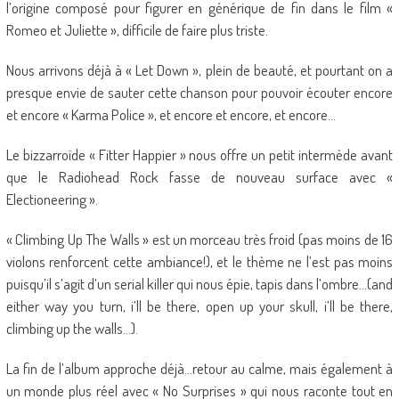
l’origine composé pour figurer en générique de fin dans le film «
Romeo et Juliette », difficile de faire plus triste.
Nous arrivons déjà à « Let Down », plein de beauté, et pourtant on a
presque envie de sauter cette chanson pour pouvoir écouter encore
et encore « Karma Police », et encore et encore, et encore…
Le bizzarroïde « Fitter Happier » nous offre un petit intermède avant
que le Radiohead Rock fasse de nouveau surface avec «
Electioneering ».
« Climbing Up The Walls » est un morceau très froid (pas moins de 16
violons renforcent cette ambiance!), et le thème ne l’est pas moins
puisqu’il s’agit d’un serial killer qui nous épie, tapis dans l’ombre…(and
either way you turn, i’ll be there, open up your skull, i’ll be there,
climbing up the walls…).
La fin de l’album approche déjà…retour au calme, mais également à
un monde plus réel avec « No Surprises » qui nous raconte tout en