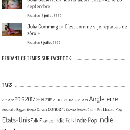
septembre
Posted on
10 juillet 2026
Julia Cumming : « C’est comme si je repartais de
zéro »
Posted on
9 juillet 2026
PENDANT CE TEMPS SUR FACEBOOK
TAGS
Angleterre
2017
2016
2018
2019
2020
2021
2022
2023
2011
2012
2024
concert
Electro Pop
Australie
Canada
Beggars
Dream Pop
Britpop
Domino Records
Indie
Etats-Unis
Indie Pop
France
Indie Folk
Folk