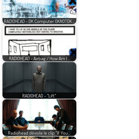
RADIOHEAD - OK Computer OKNOTOK…
RADIOHEAD - Airbag / How Am I…
RADIOHEAD - "Lift"
Radiohead dévoile le clip "If You…