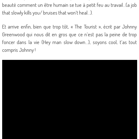
beauté comment un être humain se tue à petit feu au travail…(a job
that slowly kills you/ bruises that won’t heal…).
Et arrive enfin, bien que trop tôt, « The Tourist », écrit par Johnny
Greenwood qui nous dit en gros que ce n’est pas la peine de trop
foncer dans la vie (Hey man slow down…), soyons cool, t’as tout
compris Johnny !