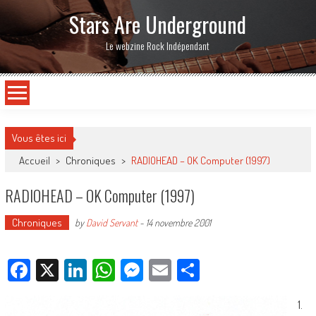
Stars Are Underground
Le webzine Rock Indépendant
Vous êtes ici
Accueil
>
Chroniques
>
RADIOHEAD – OK Computer (1997)
RADIOHEAD – OK Computer (1997)
Chroniques
by
David Servant
-
14 novembre 2001
Facebook
X
LinkedIn
WhatsApp
Messenger
Email
Partager
1.