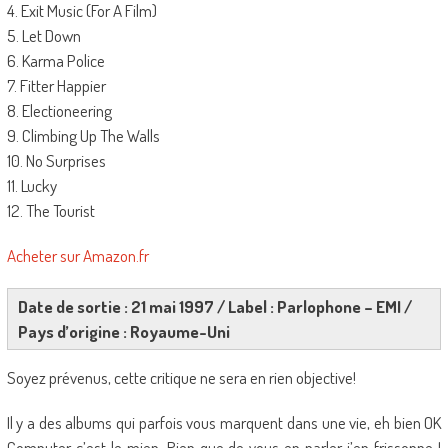
4. Exit Music (For A Film)
5. Let Down
6. Karma Police
7. Fitter Happier
8. Electioneering
9. Climbing Up The Walls
10. No Surprises
11. Lucky
12. The Tourist
Acheter sur Amazon.fr
Date de sortie : 21 mai 1997 / Label : Parlophone – EMI /
Pays d’origine : Royaume-Uni
Soyez prévenus, cette critique ne sera en rien objective!
Il y a des albums qui parfois vous marquent dans une vie, eh bien OK
Computer c’est le mien. Rien que de vous en parler j’en frissonne !