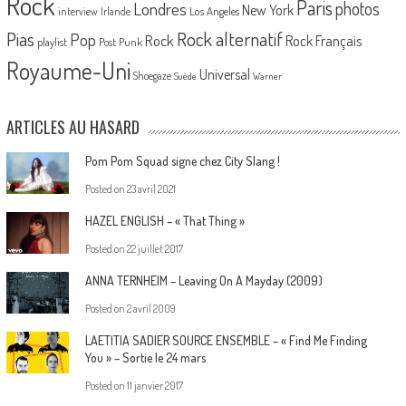
Rock
Paris
Londres
photos
New York
Los Angeles
interview
Irlande
Pias
Rock alternatif
Pop
Rock
Rock Français
playlist
Post Punk
Royaume-Uni
Universal
Shoegaze
Suède
Warner
ARTICLES AU HASARD
Pom Pom Squad signe chez City Slang !
Posted on
23 avril 2021
HAZEL ENGLISH – « That Thing »
Posted on
22 juillet 2017
ANNA TERNHEIM – Leaving On A Mayday (2009)
Posted on
2 avril 2009
LAETITIA SADIER SOURCE ENSEMBLE – « Find Me Finding
You » – Sortie le 24 mars
Posted on
11 janvier 2017