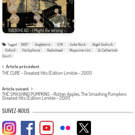
RADIOHEAD - I Might Be Wrong -…
Tagged
1997
Angleterre
EMI
Indie Rock
Nigel Godrich
Oxford
Parlophone
Radiohead
Royaume-Uni
St Catherine's
Court
Post
Article précédent
THE CURE – Greatest Hits (Edition Limitée – 2001)
navigation
Article suivant
THE SMASHING PUMPKINS – Rotten Apples, The Smashing Pumpkins
Greatest Hits (Edition Limitée – 2001)
SUIVEZ-NOUS