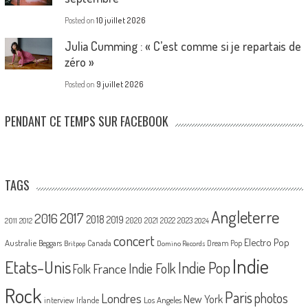
Posted on
10 juillet 2026
Julia Cumming : « C’est comme si je repartais de
zéro »
Posted on
9 juillet 2026
PENDANT CE TEMPS SUR FACEBOOK
TAGS
Angleterre
2017
2016
2018
2019
2020
2021
2022
2023
2011
2012
2024
concert
Electro Pop
Australie
Canada
Beggars
Dream Pop
Britpop
Domino Records
Indie
Etats-Unis
Indie Pop
France
Indie Folk
Folk
Rock
Paris
Londres
photos
New York
Los Angeles
interview
Irlande