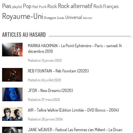
Pias
Rock alternatif
Pop
Rock
Rock Français
playlist
Post Punk
Royaume-Uni
Universal
Shoegaze
Suède
Warner
ARTICLES AU HASARD
MARIKA HACKMAN – Le Point Ephémère – Paris – samedi 14
décembre 2019
Posted on
13 janvier 2020
REB FOUNTAIN – Reb Fountain (2020)
Posted on
24 juillet 2020
JFDR – New Dreams (2020)
Posted on
27 mars 2020
AIR – Talkie Walkie (Edition Limitée – DVD Bonus – 2004)
Posted on
26 janvier 2004
JANE WEAVER – Festival Les Femmes s’en Mêlent – Le Divan