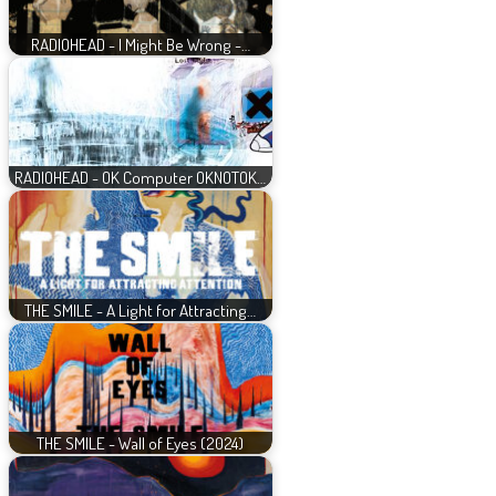
RADIOHEAD - I Might Be Wrong -…
RADIOHEAD - OK Computer OKNOTOK…
THE SMILE - A Light for Attracting…
THE SMILE - Wall of Eyes (2024)