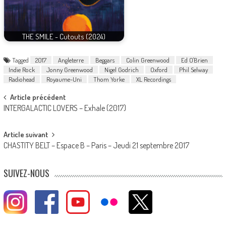
THE SMILE - Cutouts (2024)
Tagged
2017
Angleterre
Beggars
Colin Greenwood
Ed O'Brien
Indie Rock
Jonny Greenwood
Nigel Godrich
Oxford
Phil Selway
Radiohead
Royaume-Uni
Thom Yorke
XL Recordings
Post
Article précédent
INTERGALACTIC LOVERS – Exhale (2017)
navigation
Article suivant
CHASTITY BELT – Espace B – Paris – Jeudi 21 septembre 2017
SUIVEZ-NOUS