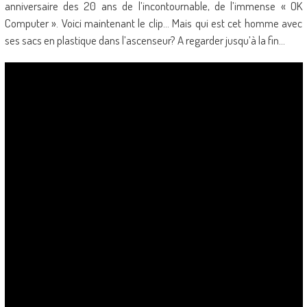
anniversaire des 20 ans de l’incontournable, de l’immense « OK
Computer ». Voici maintenant le clip… Mais qui est cet homme avec
ses sacs en plastique dans l’ascenseur? A regarder jusqu’à la fin…