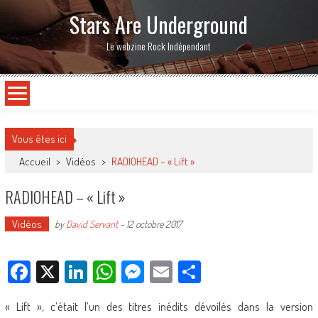
Stars Are Underground
Le webzine Rock Indépendant
Vous êtes ici
Accueil
>
Vidéos
>
RADIOHEAD – « Lift »
RADIOHEAD – « Lift »
Vidéos
by
David Servant
-
12 octobre 2017
Facebook
X
LinkedIn
WhatsApp
Messenger
Email
Partager
« Lift », c’était l’un des titres inédits dévoilés dans la version