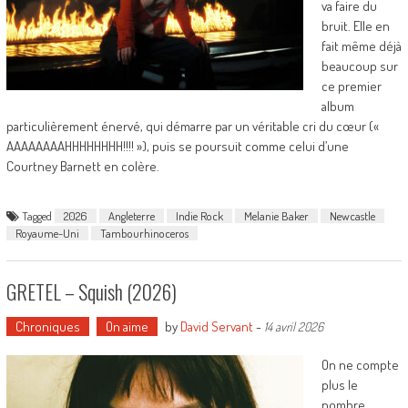
va faire du
bruit. Elle en
fait même déjà
beaucoup sur
ce premier
album
particulièrement énervé, qui démarre par un véritable cri du cœur («
AAAAAAAAHHHHHHHH!!!! »), puis se poursuit comme celui d’une
Courtney Barnett en colère.
Tagged
2026
Angleterre
Indie Rock
Melanie Baker
Newcastle
Royaume-Uni
Tambourhinoceros
GRETEL – Squish (2026)
Chroniques
On aime
by
David Servant
-
14 avril 2026
On ne compte
plus le
nombre