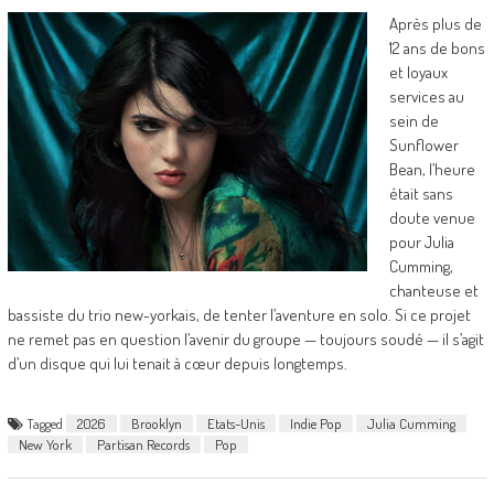
Après plus de
12 ans de bons
et loyaux
services au
sein de
Sunflower
Bean, l’heure
était sans
doute venue
pour Julia
Cumming,
chanteuse et
bassiste du trio new-yorkais, de tenter l’aventure en solo. Si ce projet
ne remet pas en question l’avenir du groupe — toujours soudé — il s’agit
d’un disque qui lui tenait à cœur depuis longtemps.
Tagged
2026
Brooklyn
Etats-Unis
Indie Pop
Julia Cumming
New York
Partisan Records
Pop