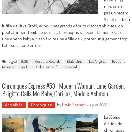
non, ce n’est
pas un hasard.
Violet est bien
la fille de Dave Grohl, et pour ses grands débuts discographiques, on
peut affirmer d’emblée qu’elle a bien appris sa leçon ! Et même si c’est
une « nepo baby », c’est-à-dire une « fille de », porter un jugement trop
hâtif serait une erreur.
Tagged
2026
Auroura Records
Etats-Unis
Los Angeles
Republic
Records
Rock
Rock alternatif
Universal
Chroniques Express #53 : Modern Woman, Lime Garden,
Brigitte Calls Me Baby, Gorillaz, Maddie Ashman…
Actualités
Chroniques
by
David Servant
-
4 juin 2026
La 53ème
édition de
chroniques