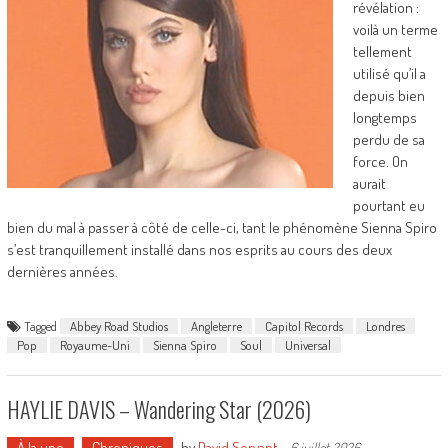
révélation :
voilà un terme
tellement
utilisé qu’il a
depuis bien
longtemps
perdu de sa
force. On
aurait
pourtant eu
bien du mal à passer à côté de celle-ci, tant le phénomène Sienna Spiro
s’est tranquillement installé dans nos esprits au cours des deux
dernières années.
Tagged
Abbey Road Studios
Angleterre
Capitol Records
Londres
Pop
Royaume-Uni
Sienna Spiro
Soul
Universal
HAYLIE DAVIS – Wandering Star (2026)
À la une
Chroniques
by
David Servant
-
6 juillet 2026