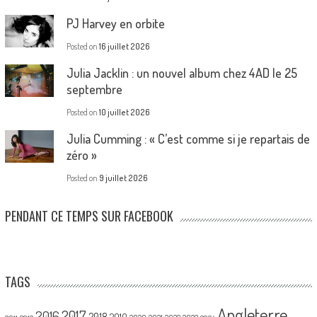
PJ Harvey en orbite
Posted on
16 juillet 2026
Julia Jacklin : un nouvel album chez 4AD le 25
septembre
Posted on
10 juillet 2026
Julia Cumming : « C’est comme si je repartais de
zéro »
Posted on
9 juillet 2026
PENDANT CE TEMPS SUR FACEBOOK
TAGS
Angleterre
2017
2016