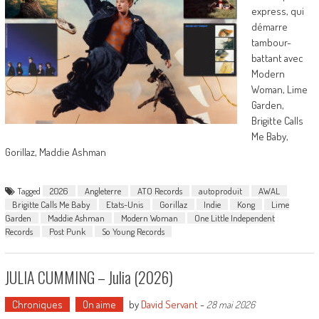
express, qui
démarre
tambour-
battant avec
Modern
Woman, Lime
Garden,
Brigitte Calls
Me Baby,
Gorillaz, Maddie Ashman
Tagged
2026
Angleterre
ATO Records
autoproduit
AWAL
Brigitte Calls Me Baby
Etats-Unis
Gorillaz
Indie
Kong
Lime
Garden
Maddie Ashman
Modern Woman
One Little Independent
Records
Post Punk
So Young Records
JULIA CUMMING – Julia (2026)
Chroniques
On aime
by
David Servant
-
28 mai 2026