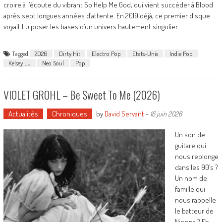
croire à l’écoute du vibrant So Help Me God, qui vient succéder à Blood
après sept longues années d’attente. En 2019 déjà, ce premier disque
voyait Lu poser les bases d’un univers hautement singulier.
Tagged
2026
Dirty Hit
Electro Pop
Etats-Unis
Indie Pop
Kelsey Lu
Neo Soul
Pop
VIOLET GROHL – Be Sweet To Me (2026)
Actualités
Chroniques
by
David Servant
-
16 juin 2026
Un son de
guitare qui
nous replonge
dans les 90’s ?
Un nom de
famille qui
nous rappelle
le batteur de
Nirvana ? Eh