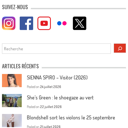
navigation
SUIVEZ-NOUS
Rechercher
ARTICLES RÉCENTS
SIENNA SPIRO – Visitor (2026)
Posted on
24 juillet 2026
She’s Green : le shoegaze au vert
Posted on
22 juillet 2026
Blondshell sort les violons le 25 septembre
Posted on
21 juillet 2026