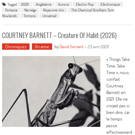
Tagged
2026
Angleterre
Aurora
Electro Pop
Electronique
Fontana
Norvège
Royaume-Uni
The Chemical Brothers Tom
Rowlands
Tomora
Universal
COURTNEY BARNETT – Creature Of Habit (2026)
Chroniques
On aime
by
David Servant
-
23 avril 2026
« Things Take
Time, Take
Time », nous
confiait
Courtney
Barnett en
2021. Elle ne
croyait pas si
bien dire, car
le temps
passe
effectivement