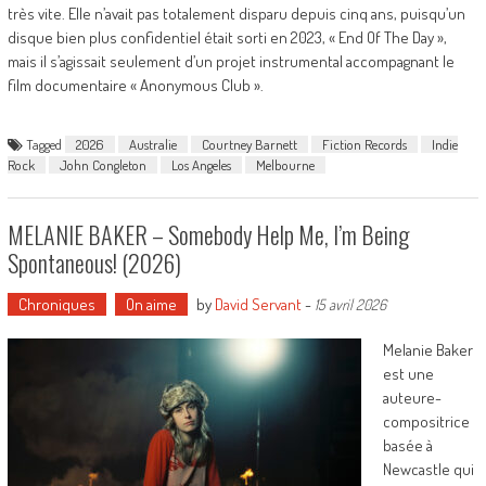
très vite. Elle n’avait pas totalement disparu depuis cinq ans, puisqu’un
disque bien plus confidentiel était sorti en 2023, « End Of The Day »,
mais il s’agissait seulement d’un projet instrumental accompagnant le
film documentaire « Anonymous Club ».
Tagged
2026
Australie
Courtney Barnett
Fiction Records
Indie
Rock
John Congleton
Los Angeles
Melbourne
MELANIE BAKER – Somebody Help Me, I’m Being
Spontaneous! (2026)
Chroniques
On aime
by
David Servant
-
15 avril 2026
Melanie Baker
est une
auteure-
compositrice
basée à
Newcastle qui