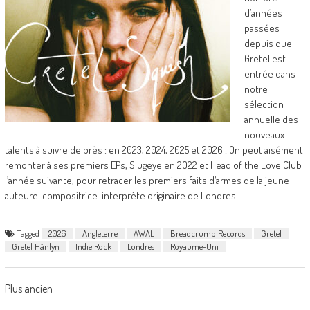
d’années
passées
depuis que
Gretel est
entrée dans
notre
sélection
annuelle des
nouveaux
talents à suivre de près : en 2023, 2024, 2025 et 2026 ! On peut aisément
remonter à ses premiers EPs, Slugeye en 2022 et Head of the Love Club
l’année suivante, pour retracer les premiers faits d’armes de la jeune
auteure-compositrice-interprète originaire de Londres.
Tagged
2026
Angleterre
AWAL
Breadcrumb Records
Gretel
Gretel Hänlyn
Indie Rock
Londres
Royaume-Uni
Posts
Plus ancien