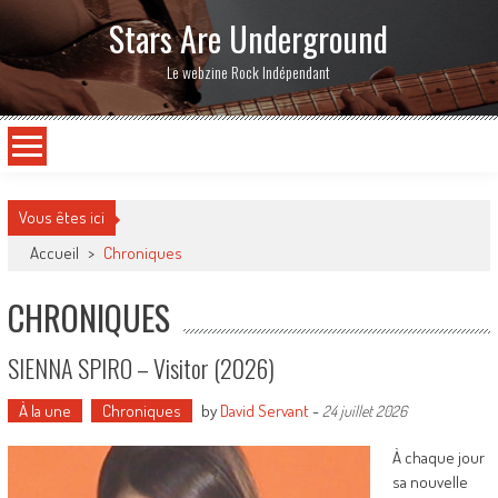
Stars Are Underground
Le webzine Rock Indépendant
Vous êtes ici
Accueil
>
Chroniques
CHRONIQUES
SIENNA SPIRO – Visitor (2026)
À la une
Chroniques
by
David Servant
-
24 juillet 2026
À chaque jour
sa nouvelle