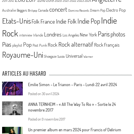
2018
2019
2020
2021
2022
2023
2011
2012
2024
concert
Electro Pop
Australie
Canada
Beggars
Dream Pop
Britpop
Domino Records
Indie
Etats-Unis
Indie Pop
France
Indie Folk
Folk
Rock
Paris
Londres
photos
New York
Los Angeles
interview
Irlande
Pias
Rock alternatif
Pop
Rock
Rock Français
playlist
Post Punk
Royaume-Uni
Universal
Shoegaze
Suède
Warner
ARTICLES AU HASARD
Emilie Simon – Le Trianon – Paris – Lundi 22 avril 2024
Posted on
30 avril 2024
ANNA TERNHEIM – « All The Way To Rio » – Sortie le 24
novembre 2017
Posted on
9 novembre 2017
Un premier album en mars 2024 pour Francis of Delirium