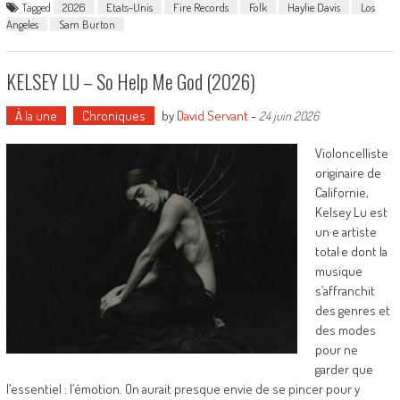
Tagged
2026
Etats-Unis
Fire Records
Folk
Haylie Davis
Los
Angeles
Sam Burton
KELSEY LU – So Help Me God (2026)
À la une
Chroniques
by
David Servant
-
24 juin 2026
Violoncelliste
originaire de
Californie,
Kelsey Lu est
un·e artiste
total·e dont la
musique
s’affranchit
des genres et
des modes
pour ne
garder que
l’essentiel : l’émotion. On aurait presque envie de se pincer pour y