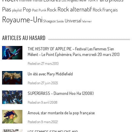
Los Angeles
interview
Irlande
Pias
Rock alternatif
Pop
Rock
Rock Français
playlist
Post Punk
Royaume-Uni
Universal
Shoegaze
Suède
Warner
ARTICLES AU HASARD
THE HISTORY OF APPLE PIE – Festival Les Femmes S’en
Mêlent – Le Point Ephémère, Paris, mercredi 20 mars 2013
Posted on
27 mars 2013
Un été avec Mary Middlefield
Posted on
27 juin 2025
SUPERGRASS – Diamond Hoo Ha (2008)
Posted on
9 avril 2008
Amouë, star montante de la pop française
Posted on
9 mars 2022