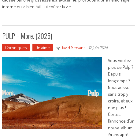
interne qui a bien failli lui coûter la vie.
PULP – More. (2025)
Chroniques
On aime
by
David Servant
-
17 juin 2025
Vous vouliez
plus de Pulp ?
Depuis
longtemps ?
Nous aussi,
sans trop y
croire, et eux
non plus !
Certes,
l’annonce d’un
nouvel album
24 ans après