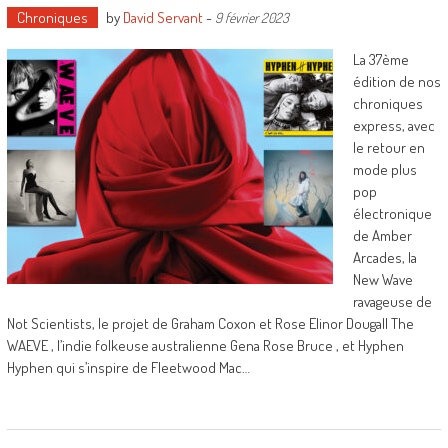
Chroniques
by
David Servant
-
9 février 2023
La 37ème
édition de nos
chroniques
express, avec
le retour en
mode plus
pop
électronique
de Amber
Arcades, la
New Wave
ravageuse de
Not Scientists, le projet de Graham Coxon et Rose Elinor Dougall The
WAEVE , l’indie folkeuse australienne Gena Rose Bruce , et Hyphen
Hyphen qui s’inspire de Fleetwood Mac…