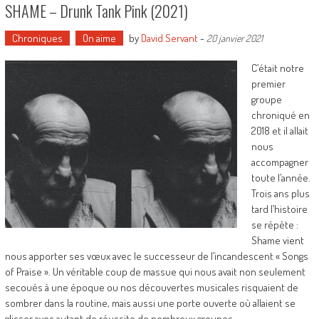
SHAME – Drunk Tank Pink (2021)
Chroniques
On aime
by
David Servant
-
20 janvier 2021
C’était notre
premier
groupe
chroniqué en
2018 et il allait
nous
accompagner
toute l’année.
Trois ans plus
tard l’histoire
se répète :
Shame vient
nous apporter ses vœux avec le successeur de l’incandescent « Songs
of Praise ». Un véritable coup de massue qui nous avait non seulement
secoués à une époque ou nos découvertes musicales risquaient de
sombrer dans la routine, mais aussi une porte ouverte où allaient se
glisser avec autant de réussite de nombreux groupes…