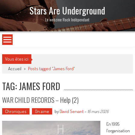
Stars Are Underground
Le webzine Rock Indépendant
Vous êtes ici
Accueil
>
Posts tagged "James Ford"
TAG: JAMES FORD
WAR CHILD RECORDS – Help (2)
Chroniques
On aime
by
David Servant
-
16 mars 2026
En 1995
l’organisation