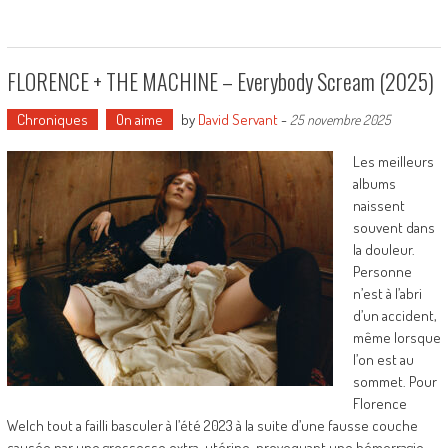
FLORENCE + THE MACHINE – Everybody Scream (2025)
Chroniques
On aime
by
David Servant
-
25 novembre 2025
Les meilleurs
albums
naissent
souvent dans
la douleur.
Personne
n’est à l’abri
d’un accident,
même lorsque
l’on est au
sommet. Pour
Florence
Welch tout a failli basculer à l’été 2023 à la suite d’une fausse couche
causée par une grossesse extra-utérine, provoquant une hémorragie