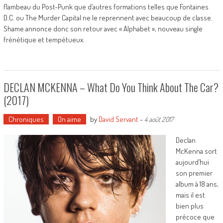
flambeau du Post-Punk que d’autres formations telles que Fontaines
D.C. ou The Murder Capital ne le reprennent avec beaucoup de classe.
Shame annonce donc son retour avec « Alphabet », nouveau single
frénétique et tempétueux.
DECLAN MCKENNA – What Do You Think About The Car?
(2017)
Chroniques
On aime
by
David Servant
-
4 août 2017
Declan
McKenna sort
aujourd’hui
son premier
album à 18 ans,
mais il est
bien plus
précoce que