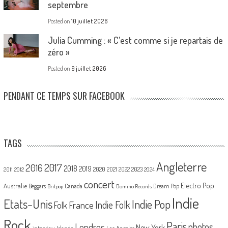
septembre
Posted on
10 juillet 2026
Julia Cumming : « C’est comme si je repartais de
zéro »
Posted on
9 juillet 2026
PENDANT CE TEMPS SUR FACEBOOK
TAGS
Angleterre
2017
2016
2018
2019
2020
2021
2022
2023
2011
2012
2024
concert
Electro Pop
Australie
Canada
Beggars
Dream Pop
Britpop
Domino Records
Indie
Etats-Unis
Indie Pop
France
Indie Folk
Folk
Rock
Paris
Londres
photos
New York