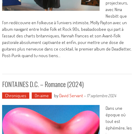
projecteurs,
avec Nina
Nesbitt que
l’on redécouvre en folkeuse à l’univers intimiste, Molly Payton avec un
album navigant entre Indie Folk et Rock 90s, beabadoobee qui part à
l’assaut des charts britanniques, Hannah Frances et son Avant-Folk
pastorale absolument captivante et enfin, pour mettre une dose de
guitares plus nerveuse dans ce cocktail, le premier album de Deadletter,
Post-Punk quand tu nous tiens…
FONTAINES D.C. – Romance (2024)
Chroniques
On aime
by
David Servant
-
17 septembre 2024
Dans une
époque où
tout est
éphémère, les