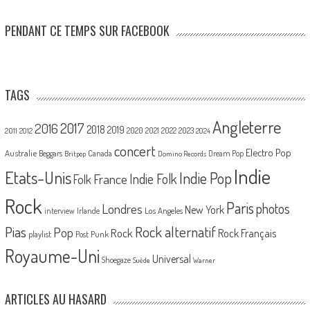
PENDANT CE TEMPS SUR FACEBOOK
TAGS
Angleterre
2017
2016
2018
2019
2020
2021
2022
2023
2011
2012
2024
concert
Electro Pop
Australie
Canada
Beggars
Dream Pop
Britpop
Domino Records
Indie
Etats-Unis
Indie Pop
France
Indie Folk
Folk
Rock
Paris
Londres
photos
New York
Los Angeles
interview
Irlande
Pias
Rock alternatif
Pop
Rock
Rock Français
playlist
Post Punk
Royaume-Uni
Universal
Shoegaze
Suède
Warner
ARTICLES AU HASARD