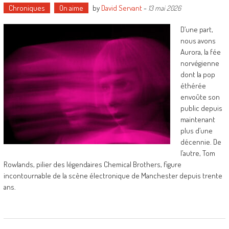
Chroniques
On aime
by
David Servant
-
13 mai 2026
D’une part,
nous avons
Aurora, la fée
norvégienne
dont la pop
éthérée
envoûte son
public depuis
maintenant
plus d’une
décennie. De
l’autre, Tom
Rowlands, pilier des légendaires Chemical Brothers, figure
incontournable de la scène électronique de Manchester depuis trente
ans.