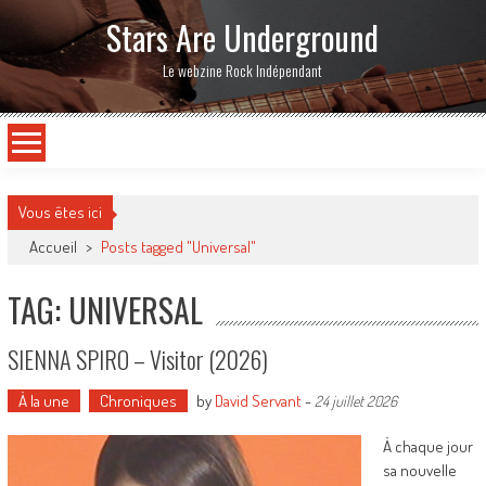
Stars Are Underground
Le webzine Rock Indépendant
Vous êtes ici
Accueil
>
Posts tagged "Universal"
TAG: UNIVERSAL
SIENNA SPIRO – Visitor (2026)
À la une
Chroniques
by
David Servant
-
24 juillet 2026
À chaque jour
sa nouvelle