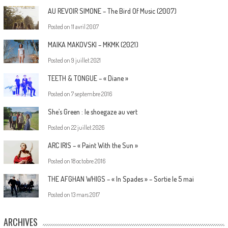
AU REVOIR SIMONE – The Bird Of Music (2007)
Posted on
11 avril 2007
MAIKA MAKOVSKI – MKMK (2021)
Posted on
9 juillet 2021
TEETH & TONGUE – « Diane »
Posted on
7 septembre 2016
She’s Green : le shoegaze au vert
Posted on
22 juillet 2026
ARC IRIS – « Paint With the Sun »
Posted on
18 octobre 2016
THE AFGHAN WHIGS – « In Spades » – Sortie le 5 mai
Posted on
13 mars 2017
ARCHIVES