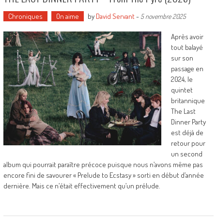
Chroniques
On aime
by
David Servant
-
5 novembre 2025
Après avoir
tout balayé
sur son
passage en
2024, le
quintet
britannique
The Last
Dinner Party
est déjà de
retour pour
un second
album qui pourrait paraître précoce puisque nous n’avons même pas
encore fini de savourer « Prelude to Ecstasy » sorti en début d’année
dernière. Mais ce n’était effectivement qu’un prélude.