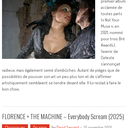
premier album
acclamée de
toutes parts
(« Not Your
Muse », en
2021, nommé
pour trois Brit
Awards),
l’avenir de
Celeste
s’annonçait
radieux, mais également semé d’embûches. Autant de pièges que de
possibilités de pousser son art un peu plus loin et de s’affirmer
artistiquement semblaient se tendre devant elle. Il lui restait à faire le
bon choix.
FLORENCE + THE MACHINE – Everybody Scream (2025)
Chroniques
On aime
by
David Servant
-
25 novembre 2025