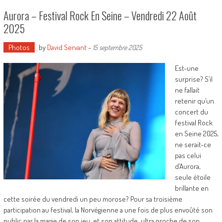
Aurora – Festival Rock En Seine – Vendredi 22 Août
2025
Photos
by
David Servant
-
15 septembre 2025
Est-une
surprise? S’il
ne fallait
retenir qu’un
concert du
festival Rock
en Seine 2025,
ne serait-ce
pas celui
d’Aurora,
seule étoile
brillante en
cette soirée du vendredi un peu morose? Pour sa troisième
participation au festival, la Norvégienne a une fois de plus envoûté son
public par la magie de son jeu, et son attitude, ultra proche de son