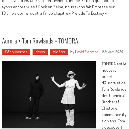
de les voir dans une salle relativement intime. Et bien que nous les
ayons encore vues à Rock en Seine, nous avons fait l’impasse sur
l’Olympia qui marquait la fin du chapitre « Prelude To Ecstasy ».
Aurora + Tom Rowlands = TOMORA !
Découvertes
News
Vidéos
by
David Servant
-
11 février 2026
TOMORA est le
nouveau
projet
d’Aurora et de
Tom Rowlands
des Chemical
Brothers !
L’histoire
commence il y
a dix ans. Tom
a découvert