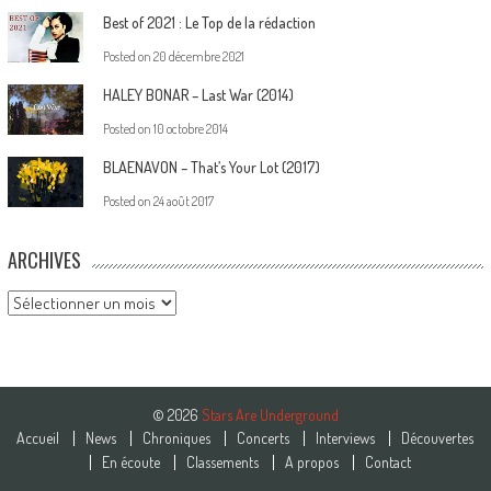
Best of 2021 : Le Top de la rédaction
Posted on
20 décembre 2021
HALEY BONAR – Last War (2014)
Posted on
10 octobre 2014
BLAENAVON – That’s Your Lot (2017)
Posted on
24 août 2017
ARCHIVES
Archives
© 2026
Stars Are Underground
Accueil
News
Chroniques
Concerts
Interviews
Découvertes
En écoute
Classements
A propos
Contact