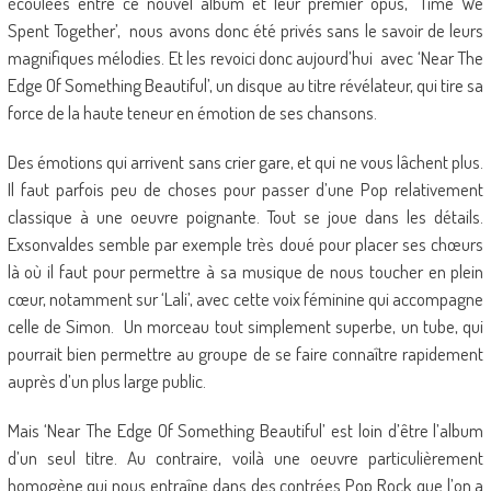
écoulées entre ce nouvel album et leur premier opus, ‘Time We
Spent Together’, nous avons donc été privés sans le savoir de leurs
magnifiques mélodies. Et les revoici donc aujourd’hui avec ‘Near The
Edge Of Something Beautiful’, un disque au titre révélateur, qui tire sa
force de la haute teneur en émotion de ses chansons.
Des émotions qui arrivent sans crier gare, et qui ne vous lâchent plus.
Il faut parfois peu de choses pour passer d’une Pop relativement
classique à une oeuvre poignante. Tout se joue dans les détails.
Exsonvaldes semble par exemple très doué pour placer ses chœurs
là où il faut pour permettre à sa musique de nous toucher en plein
cœur, notamment sur ‘Lali’, avec cette voix féminine qui accompagne
celle de Simon. Un morceau tout simplement superbe, un tube, qui
pourrait bien permettre au groupe de se faire connaître rapidement
auprès d’un plus large public.
Mais ‘Near The Edge Of Something Beautiful’ est loin d’être l’album
d’un seul titre. Au contraire, voilà une oeuvre particulièrement
homogène qui nous entraîne dans des contrées Pop Rock que l’on a