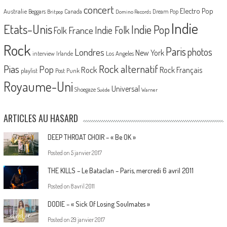
concert
Electro Pop
Australie
Canada
Beggars
Dream Pop
Britpop
Domino Records
Indie
Etats-Unis
Indie Pop
France
Indie Folk
Folk
Rock
Paris
Londres
photos
New York
Los Angeles
interview
Irlande
Pias
Rock alternatif
Pop
Rock
Rock Français
playlist
Post Punk
Royaume-Uni
Universal
Shoegaze
Suède
Warner
ARTICLES AU HASARD
DEEP THROAT CHOIR – « Be OK »
Posted on
5 janvier 2017
THE KILLS – Le Bataclan – Paris, mercredi 6 avril 2011
Posted on
8 avril 2011
DODIE – « Sick Of Losing Soulmates »
Posted on
29 janvier 2017