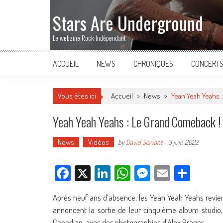
Stars Are Underground
Le webzine Rock Indépendant
ACCUEIL
NEWS
CHRONIQUES
CONCERT
Vous êtes ici
Accueil
>
News
>
Yeah Yeah Yeahs :
Yeah Yeah Yeahs : Le Grand Comeback !
News
Vidéos
by
David Servant
-
3 juin 2022
Facebook
X
LinkedIn
WhatsApp
Messenger
Email
Parta
Après neuf ans d’absence, les Yeah Yeah Yeahs revien
annoncent la sortie de leur cinquième album studio
Canadian, avec des photographies d’Alex Prager.