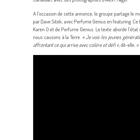
A l’occasion de cette annonce, le groupe partage le mo
par Dave Sitek, avec Perfume Genius en featuring. Ce 
Karen O et de Perfume Genius. Le texte aborde l’éta
nous causons à la Terre.
« Je vois les jeunes générati
affrontant ce qui arrive avec colère et défi »,
dit-elle
. «