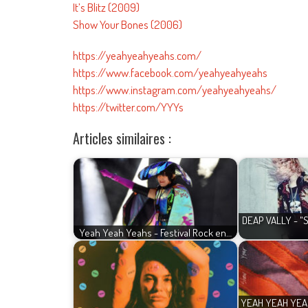
It’s Blitz (2009)
Show Your Bones (2006)
https://yeahyeahyeahs.com/
https://www.facebook.com/yeahyeahyeahs
https://www.instagram.com/yeahyeahyeahs/
https://twitter.com/YYYs
Articles similaires :
DEAP VALLY - "
Yeah Yeah Yeahs - Festival Rock en…
YEAH YEAH YEA