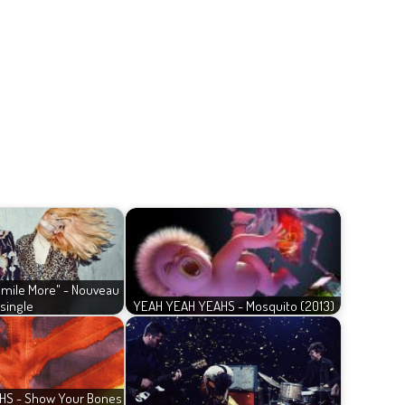
Smile More" - Nouveau
single
YEAH YEAH YEAHS - Mosquito (2013)
HS - Show Your Bones