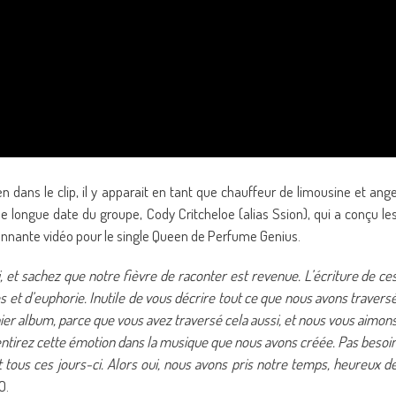
dans le clip, il y apparait en tant que chauffeur de limousine et ang
de longue date du groupe, Cody Critcheloe (alias Ssion), qui a conçu le
’étonnante vidéo pour le single Queen de Perfume Genius.
i, et sachez que notre fièvre de raconter est revenue. L’écriture de ce
s et d’euphorie. Inutile de vous décrire tout ce que nous avons travers
er album, parce que vous avez traversé cela aussi, et nous vous aimon
ntirez cette émotion dans la musique que nous avons créée. Pas besoi
 tous ces jours-ci. Alors oui, nous avons pris notre temps, heureux d
O.