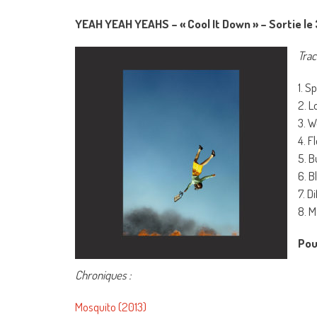
YEAH YEAH YEAHS – « Cool It Down » – Sortie l
Track
1. S
2. 
3. W
4. F
5. B
6. B
7. D
8. M
Pour
Chroniques :
Mosquito (2013)