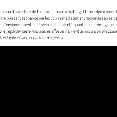
rceau d’ouverture de l’album, le single « Spitting Off the Edge » produi
titre puissant est habité par les voix immédiatement reconnaissables d
t de l’environnement et le besoin d’honnêteté quant aux dommages qu
ons regarder cette menace, et elles se tiennent au bord d’un précipice
 C’est galvanisant, et porteur d’espoir. »