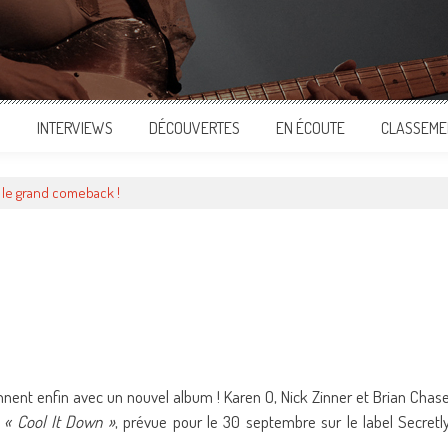
S
INTERVIEWS
DÉCOUVERTES
EN ÉCOUTE
CLASSEME
 le grand comeback !
ger
nent enfin avec un nouvel album ! Karen O, Nick Zinner et Brian Chas
,
« Cool It Down »
, prévue pour le 30 septembre sur le label Secretl