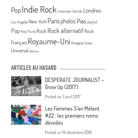
Indie Rock
Pop
Londres
interview
Irlande
Paris
Pias
photos
New York
Los Angeles
playlist
Rock alternatif
Pop
Rock
Rock
Post Punk
Royaume-Uni
Français
Shoegaze
Suède
Universal
Warner
ARTICLES AU HASARD
DESPERATE JOURNALIST –
Grow Up (2017)
Posted on
3 avril 2017
Les Femmes S’en Mêlent
#22 : les premiers noms
dévoilés
Posted on
19 décembre 2018