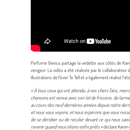
Perfume Genius partage la vedette aux côtés de Karen 
vengeur. La vidéo a été réalisée par le collaborateur 
illustrations de Fever To Tell et a également réalisé l
« À tous ceux qui ont attendu, à nos chers fans, merc
chansons est venue avec son lot de frissons, de larme
au cours des neuf dernières années depuis notre derni
et nous vous voyons, et nous espérons que vous resse
de se dérober ou de reculer devant ce qui nous saisit
revenir quand nous étions enfin prêts »
déclare Karen 