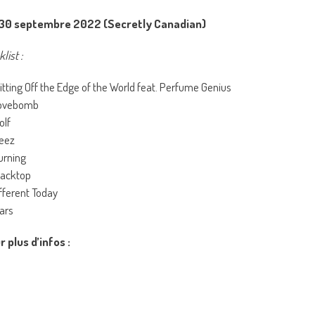
e 30 septembre 2022 (Secretly Canadian)
list :
pitting Off the Edge of the World feat. Perfume Genius
Lovebomb
olf
leez
urning
lacktop
ifferent Today
ars
 plus d’infos :