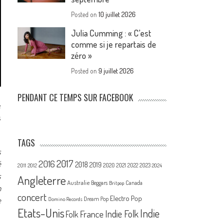
Posted on
10 juillet 2026
Julia Cumming : « C’est
comme si je repartais de
zéro »
Posted on
9 juillet 2026
PENDANT CE TEMPS SUR FACEBOOK
e
s
TAGS
s
2017
2016
é
2018
2019
2020
2021
2022
2023
2011
2012
2024
s
Angleterre
Australie
Canada
Beggars
Britpop
n
concert
Electro Pop
e
Dream Pop
Domino Records
Etats-Unis
Indie
France
Indie Folk
Folk