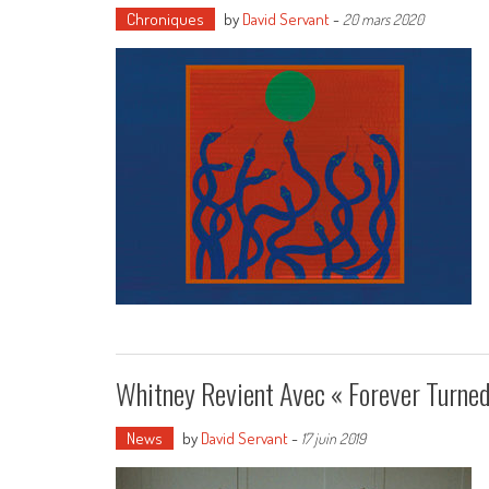
Chroniques
by
David Servant
-
20 mars 2020
Whitney Revient Avec « Forever Turned
News
by
David Servant
-
17 juin 2019