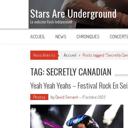
Stars Are Underground
Le webzine Rock Indépendant
ACCUEIL
NEWS
CHRONIQUES
CONCERT
Vous êtes ici
Accueil
>
Posts tagged "Secretly Can
TAG: SECRETLY CANADIAN
Yeah Yeah Yeahs – Festival Rock En S
Photos
by
David Servant
-
17 octobre 2023