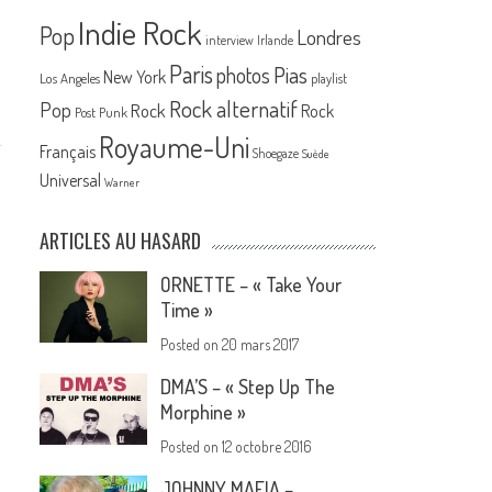
Indie Rock
Pop
Londres
interview
Irlande
Paris
Pias
photos
New York
Los Angeles
playlist
Rock alternatif
Pop
Rock
Rock
Post Punk
Royaume-Uni
Français
Shoegaze
Suède
Universal
Warner
ARTICLES AU HASARD
ORNETTE – « Take Your
Time »
Posted on
20 mars 2017
DMA’S – « Step Up The
Morphine »
Posted on
12 octobre 2016
JOHNNY MAFIA –