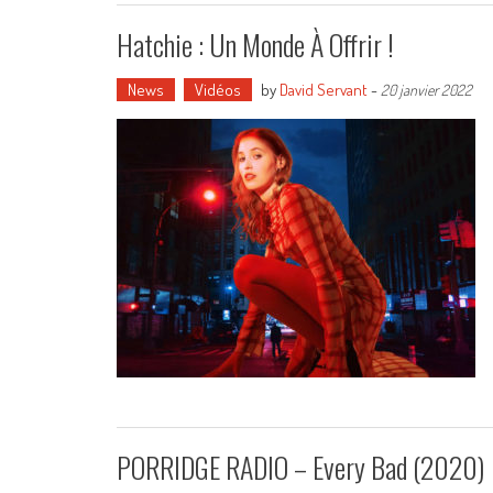
Hatchie : Un Monde À Offrir !
News
Vidéos
by
David Servant
-
20 janvier 2022
PORRIDGE RADIO – Every Bad (2020)