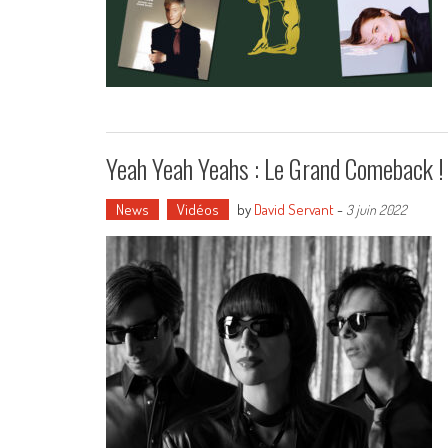
Yeah Yeah Yeahs : Le Grand Comeback !
News
Vidéos
by
David Servant
-
3 juin 2022