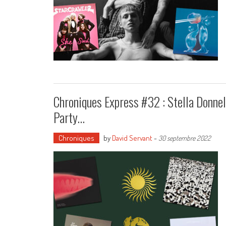
Chroniques Express #32 : Stella Donnell
Party…
Chroniques
by
David Servant
-
30 septembre 2022