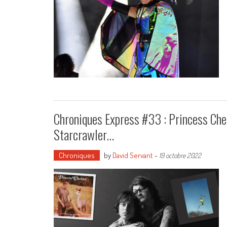
Chroniques Express #33 : Princess Chel
Starcrawler…
Chroniques
by
David Servant
-
19 octobre 2022