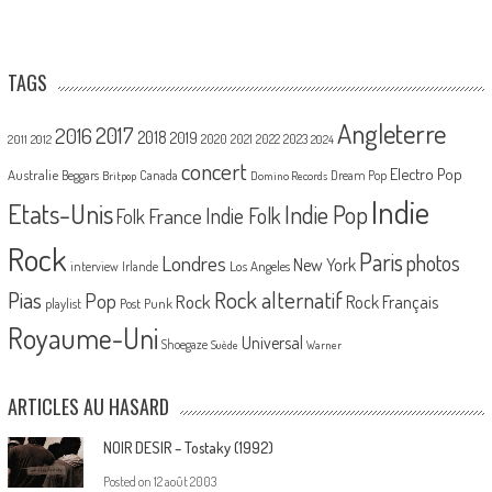
TAGS
Angleterre
2017
2016
2018
2019
2020
2021
2022
2023
2011
2012
2024
concert
Electro Pop
Australie
Canada
Beggars
Dream Pop
Britpop
Domino Records
Indie
Etats-Unis
Indie Pop
France
Indie Folk
Folk
Rock
Paris
Londres
photos
New York
Los Angeles
interview
Irlande
Pias
Rock alternatif
Pop
Rock
Rock Français
playlist
Post Punk
Royaume-Uni
Universal
Shoegaze
Suède
Warner
ARTICLES AU HASARD
NOIR DESIR – Tostaky (1992)
Posted on
12 août 2003