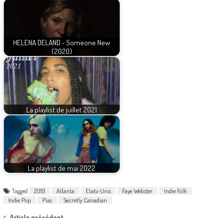
HELENA DELAND - Someone New
(2020)
La playlist de juillet 2021
La playlist de mai 2022
Tagged
2019
Atlanta
Etats-Unis
Faye Webster
Indie Folk
Indie Pop
Pias
Secretly Canadian
Article précédent