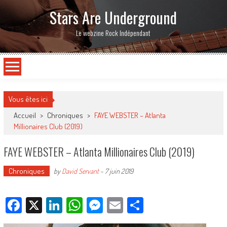
Stars Are Underground
Le webzine Rock Indépendant
Vous êtes ici
Accueil
>
Chroniques
>
FAYE WEBSTER – Atlanta
Millionaires Club (2019)
FAYE WEBSTER – Atlanta Millionaires Club (2019)
Chroniques
by
David Servant
-
7 juin 2019
Facebook
X
LinkedIn
WhatsApp
Messenger
Email
Partager