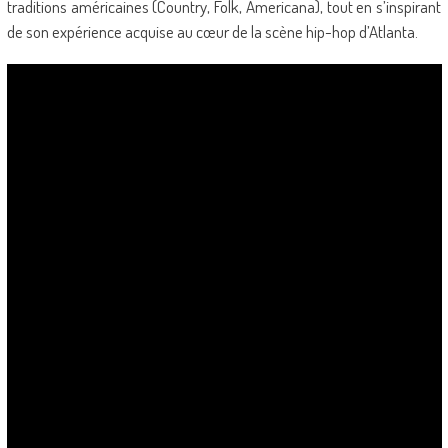
traditions américaines (Country, Folk, Americana), tout en s’inspirant
de son expérience acquise au cœur de la scène hip-hop d’Atlanta.