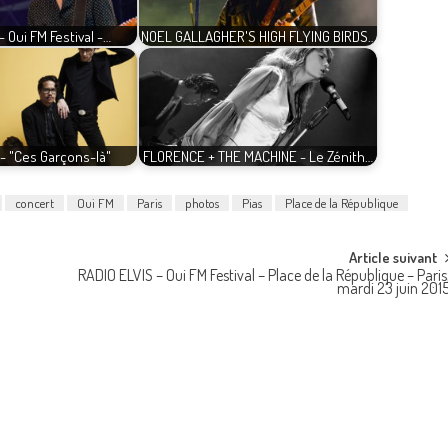
- Oui FM Festival -…
NOEL GALLAGHER'S HIGH FLYING BIRDS…
- "Ces Garçons-là"
FLORENCE + THE MACHINE - Le Zénith…
concert
Oui FM
Paris
photos
Pias
Place de la République
Article suivant
RADIO ELVIS – Oui FM Festival – Place de la République – Paris
mardi 23 juin 201