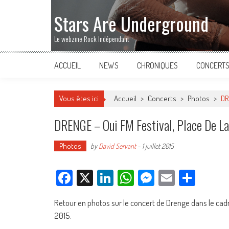
Stars Are Underground
Le webzine Rock Indépendant
ACCUEIL
NEWS
CHRONIQUES
CONCERT
Vous êtes ici
Accueil
>
Concerts
>
Photos
>
DR
DRENGE – Oui FM Festival, Place De La
Photos
by
David Servant
-
1 juillet 2015
Facebook
X
LinkedIn
WhatsApp
Messenger
Email
Parta
Retour en photos sur le concert de Drenge dans le cadre
2015.