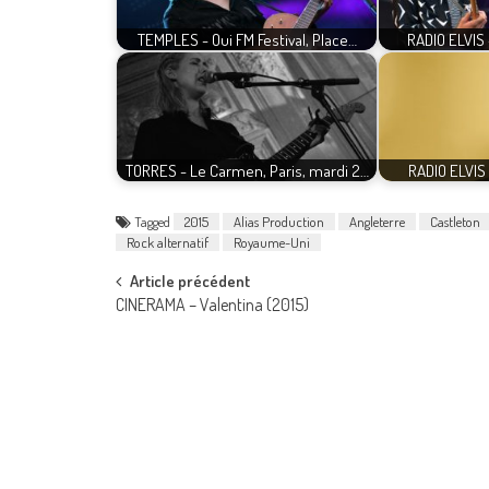
TEMPLES - Oui FM Festival, Place…
RADIO ELVIS 
TORRES - Le Carmen, Paris, mardi 2…
RADIO ELVIS 
Tagged
2015
Alias Production
Angleterre
Castleton
Rock alternatif
Royaume-Uni
Post
Article précédent
CINERAMA – Valentina (2015)
navigation