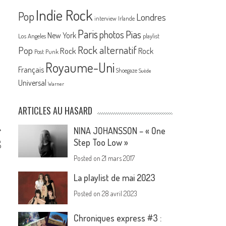
Indie Rock
Pop
Londres
interview
Irlande
Paris
Pias
photos
New York
Los Angeles
playlist
Rock alternatif
Pop
Rock
Rock
Post Punk
Royaume-Uni
Français
Shoegaze
Suède
Universal
Warner
ARTICLES AU HASARD
NINA JOHANSSON – « One
,
Step Too Low »
5
Posted on
21 mars 2017
La playlist de mai 2023
Posted on
28 avril 2023
Chroniques express #3 :