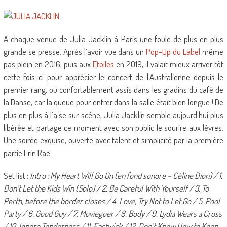
A chaque venue de Julia Jacklin à Paris une foule de plus en plus
grande se presse. Après l’avoir vue dans un
Pop-Up du Label
même
pas plein en 2016, puis aux
Etoiles
en 2019, il valait mieux arriver tôt
cette fois-ci pour apprécier le concert de l’Australienne depuis le
premier rang, ou confortablement assis dans les gradins du café de
la Danse, car la queue pour entrer dans la salle était bien longue ! De
plus en plus à l’aise sur scène, Julia Jacklin semble aujourd’hui plus
libérée et partage ce moment avec son public le sourire aux lèvres.
Une soirée exquise, ouverte avec talent et simplicité par la première
partie Erin Rae.
Set list :
Intro : My Heart Will Go On (en fond sonore – Céline Dion) / 1.
Don’t Let the Kids Win (Solo) / 2. Be Careful With Yourself / 3. To
Perth, before the border closes / 4. Love, Try Not to Let Go / 5. Pool
Party / 6. Good Guy / 7. Moviegoer / 8. Body / 9. Lydia Wears a Cross
/ 10. Ignore Tenderness / 11. Eastwick / 12. Don’t Know How to Keep