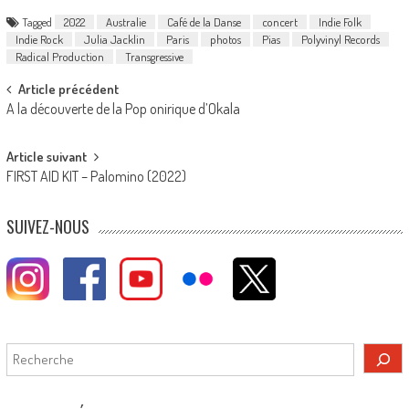
Tagged
2022
Australie
Café de la Danse
concert
Indie Folk
Indie Rock
Julia Jacklin
Paris
photos
Pias
Polyvinyl Records
Radical Production
Transgressive
Post
Article précédent
A la découverte de la Pop onirique d’Okala
navigation
Article suivant
FIRST AID KIT – Palomino (2022)
SUIVEZ-NOUS
Rechercher