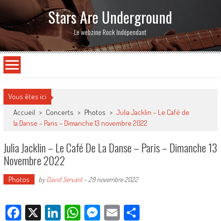
Stars Are Underground
Le webzine Rock Indépendant
Vous êtes ici
Accueil
>
Concerts
>
Photos
>
Julia Jacklin – Le Café de
la Danse – Paris – Dimanche 13 novembre 2022
Julia Jacklin – Le Café De La Danse – Paris – Dimanche 13
Novembre 2022
Photos
by
David Servant
-
29 novembre 2022
Facebook
X
LinkedIn
WhatsApp
Messenger
Email
Partager