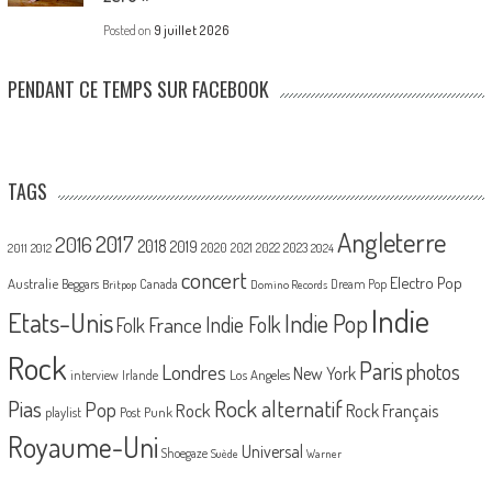
Posted on
9 juillet 2026
PENDANT CE TEMPS SUR FACEBOOK
TAGS
Angleterre
2017
2016
2018
2019
2020
2021
2022
2023
2011
2012
2024
concert
Electro Pop
Australie
Canada
Beggars
Dream Pop
Britpop
Domino Records
Indie
Etats-Unis
Indie Pop
France
Indie Folk
Folk
Rock
Paris
Londres
photos
New York
Los Angeles
interview
Irlande
Pias
Rock alternatif
Pop
Rock
Rock Français
playlist
Post Punk
Royaume-Uni
Universal
Shoegaze
Suède
Warner