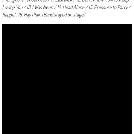
Loving You / 13. I Was Neon / 14. Head Alone / 15. Pressure to Party /
Rappel : 16. Hay Plain (Band stayed on stage)