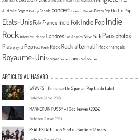
2020
2021
2022
2023
2011
2012
2024
concert
Electro Pop
Australie
Canada
Beggars
Dream Pop
Britpop
Domino Records
Indie
Etats-Unis
Indie Pop
France
Indie Folk
Folk
Rock
Paris
Londres
photos
New York
Los Angeles
interview
Irlande
Pias
Rock alternatif
Pop
Rock
Rock Français
playlist
Post Punk
Royaume-Uni
Universal
Shoegaze
Suède
Warner
ARTICLES AU HASARD
WEAVES – En concert le 5 juin au Pop Up du Label
Posted on
25 mai 2016
MANNEQUIN PUSSY – I Got Heaven (2024)
Posted on
14 mars 2024
REAL ESTATE – « In Mind » – Sortie le 17 mars
Posted on
14 mars 2017