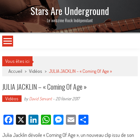
Stars Are Underground
Le webzine Rock Indépendant
Vous êtes ici
Accueil
>
Vidéos
>
JULIA JACKLIN – « Coming Of Age »
JULIA JACKLIN – « Coming Of Age »
Vidéos
by
David Servant
-
20 février 2017
Facebook
X
LinkedIn
WhatsApp
Messenger
Email
Partager
Julia Jacklin dévoile « Coming Of Age », un nouveau clip issu de son