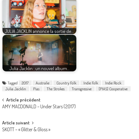
JULIA JACKLIN annonce la sortie de…
Julia Jacklin : un nouvel album…
Tagged
2017
Australie
Country Folk
Indie Folk
Indie Rock
Julia Jacklin
Pias
The Strokes
Transgressive
[PIAS] Cooperative
Post
Article précédent
AMY MACDONALD – Under Stars (2017)
navigation
Article suivant
SKOTT – « Glitter & Gloss »