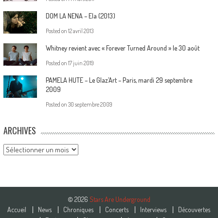
DOM LA NENA – Ela (2013)
Posted on
12 avril 2013
Whitney revient avec « Forever Turned Around » le 30 août
Posted on
17 juin 2019
PAMELA HUTE – Le Glaz’Art – Paris, mardi 29 septembre
2009
Posted on
30 septembre 2009
ARCHIVES
Archives
© 2026
Stars Are Underground
Accueil
News
Chroniques
Concerts
Interviews
Découvertes