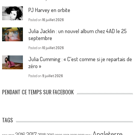
PJ Harvey en orbite
Posted on
16 juillet 2026
Julia Jacklin : un nouvel album chez 4AD le 25
septembre
Posted on
10 juillet 2026
Julia Cumming : « C’est comme si je repartais de
zéro »
Posted on
9 juillet 2026
PENDANT CE TEMPS SUR FACEBOOK
TAGS
Angleterre
2017
2016
2018
2019