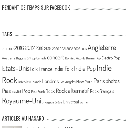
PENDANT CE TEMPS SUR FACEBOOK
TAGS
Angleterre
2017
2016
2018
2019
2020
2021
2022
2023
2011
2012
2024
concert
Electro Pop
Australie
Canada
Beggars
Dream Pop
Britpop
Domino Records
Indie
Etats-Unis
Indie Pop
France
Indie Folk
Folk
Rock
Paris
Londres
photos
New York
Los Angeles
interview
Irlande
Pias
Rock alternatif
Pop
Rock
Rock Français
playlist
Post Punk
Royaume-Uni
Universal
Shoegaze
Suède
Warner
ARTICLES AU HASARD