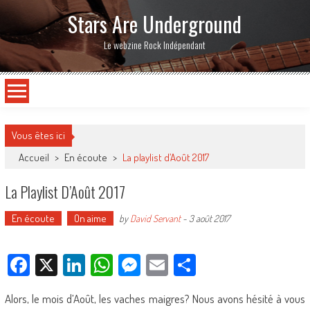
Stars Are Underground
Le webzine Rock Indépendant
Vous êtes ici
Accueil
>
En écoute
>
La playlist d’Août 2017
La Playlist D’Août 2017
En écoute
On aime
by
David Servant
-
3 août 2017
Facebook
X
LinkedIn
WhatsApp
Messenger
Email
Partager
Alors, le mois d’Août, les vaches maigres? Nous avons hésité à vous