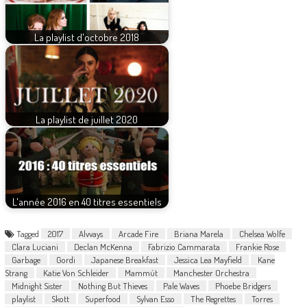
La playlist d'octobre 2018
La playlist de juillet 2020
L'année 2016 en 40 titres essentiels
Tagged
2017
Alvvays
Arcade Fire
Briana Marela
Chelsea Wolfe
Clara Luciani
Declan McKenna
Fabrizio Cammarata
Frankie Rose
Garbage
Gordi
Japanese Breakfast
Jessica Lea Mayfield
Kane
Strang
Katie Von Schleider
Mammút
Manchester Orchestra
Midnight Sister
Nothing But Thieves
Pale Waves
Phoebe Bridgers
playlist
Skott
Superfood
Sylvan Esso
The Regrettes
Torres