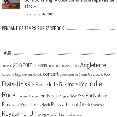
zéro »
Posted on
9 juillet 2026
PENDANT CE TEMPS SUR FACEBOOK
TAGS
Angleterre
2017
2016
2018
2019
2020
2021
2022
2023
2011
2012
2024
concert
Electro Pop
Australie
Canada
Beggars
Dream Pop
Britpop
Domino Records
Indie
Etats-Unis
Indie Pop
France
Indie Folk
Folk
Rock
Paris
Londres
photos
New York
Los Angeles
interview
Irlande
Pias
Rock alternatif
Pop
Rock
Rock Français
playlist
Post Punk
Royaume-Uni
Universal
Shoegaze
Suède
Warner