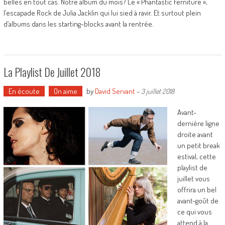
belles en tout cas. Notre album du mois? Le « Phantastic Ferniture »,
l’escapade Rock de Julia Jacklin qui lui sied à ravir. Et surtout plein
d’albums dans les starting-blocks avant la rentrée.
La Playlist De Juillet 2018
En écoute
On aime
by
David Servant
-
3 juillet 2018
Avant-
dernière ligne
droite avant
un petit break
estival, cette
playlist de
juillet vous
offrira un bel
avant-goût de
ce qui vous
attend à la