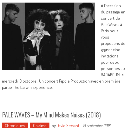
A l’occasion
du passage en
concert de
Pale Waves à
Paris nous
vous
proposons de
gagner cinq
invitations
pour deux
personnes au
BADABOUM le
mercredi 10 octobre ! Un concert Pipole Production avec en première
partie The Darwin Experience.
PALE WAVES – My Mind Makes Noises (2018)
Chroniques
On aime
by
David Servant
-
18 septembre 2018