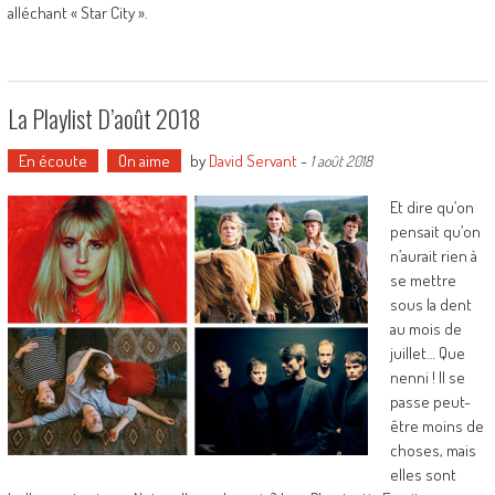
alléchant « Star City ».
La Playlist D’août 2018
En écoute
On aime
by
David Servant
-
1 août 2018
Et dire qu’on
pensait qu’on
n’aurait rien à
se mettre
sous la dent
au mois de
juillet… Que
nenni ! Il se
passe peut-
être moins de
choses, mais
elles sont