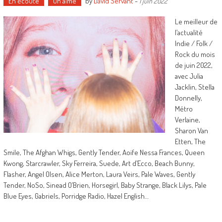
En écoute
On aime
by
David Servant
-
1 juin 2022
Le meilleur de
l’actualité
Indie / Folk /
Rock du mois
de juin 2022,
avec Julia
Jacklin, Stella
Donnelly,
Métro
Verlaine,
Sharon Van
Etten, The
Smile, The Afghan Whigs, Gently Tender, Aoife Nessa Frances, Queen
Kwong, Starcrawler, Sky Ferreira, Suede, Art d’Ecco, Beach Bunny,
Flasher, Angel Olsen, Alice Merton, Laura Veirs, Pale Waves, Gently
Tender, NoSo, Sinead O’Brien, Horsegirl, Baby Strange, Black Lilys, Pale
Blue Eyes, Gabriels, Porridge Radio, Hazel English…