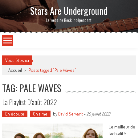
Stars Are Underground
Le webzine Rock Indépendant
Vous êtes ici
Accueil
>
Posts tagged "Pale Waves"
TAG: PALE WAVES
La Playlist D’août 2022
En écoute
On aime
by
David Servant
-
29 juillet 2022
Le meilleur de
l’actualité