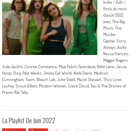
Indie / Folk /
Rock du mois
d’août 2022,
avec The Big
Moon, The
Murder
Capital, Sorry,
Alvvays, Aoife
Nessa Frances,
Maggie Rogers,
Julia Jacklin, Connie Constance, Miya Folick, Fazerdaze, Nikki Lane, Jesca
Hoop, Disq, Pale Waves, Jimmy Eat World, Alela Diane, Madison
Cunningham, Twen, Bleach Lab, Julie Odell, Macie Stewart, Thus Love,
Laufey, Scout Gillett, Modern Woman, Crack Cloud, Tau & The Drones of
Praise, Rat Tally…
La Playlist De Juin 2022