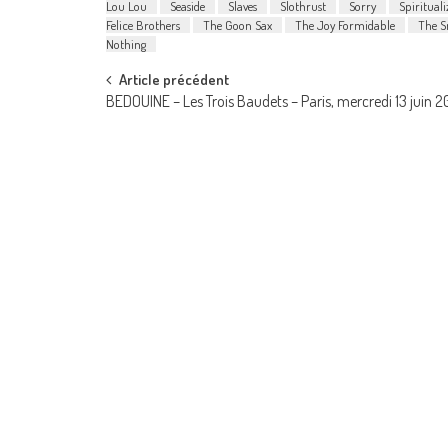
Lou Lou
Seaside
Slaves
Slothrust
Sorry
Spirituali
Felice Brothers
The Goon Sax
The Joy Formidable
The S
Nothing
Post
Article précédent
BEDOUINE – Les Trois Baudets – Paris, mercredi 13 juin 2
navigation