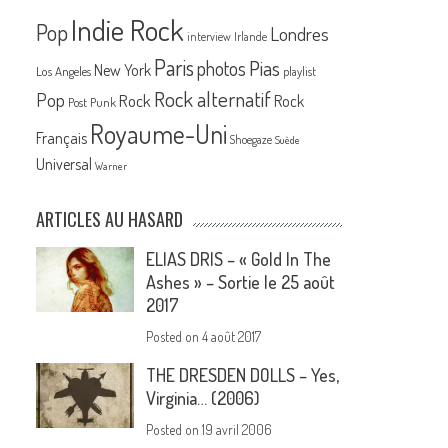
Indie Rock
Pop
Londres
interview
Irlande
Paris
Pias
photos
New York
Los Angeles
playlist
Rock alternatif
Pop
Rock
Rock
Post Punk
Royaume-Uni
Français
Shoegaze
Suède
Universal
Warner
ARTICLES AU HASARD
ELIAS DRIS – « Gold In The
Ashes » – Sortie le 25 août
2017
Posted on
4 août 2017
THE DRESDEN DOLLS – Yes,
Virginia… (2006)
Posted on
19 avril 2006