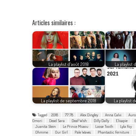
Articles similaires :
La playlist d'août 2018
La playlist
La playlist de septembre 2018
La playlist
Tagged
2018
77:78
Alex Dingley
Anna Calvi
Auro
Omori
Dead Sara
Deaf Wish
Dilly Dally
Elisapie
Juanita Stein
Le Prince Miiaou
Loose Tooth
Lyla Foy
Ohmme
Our Girl
Pale Waves
Phantastic Ferniture