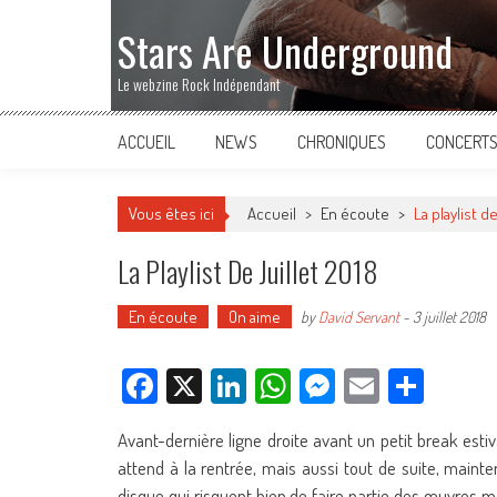
Stars Are Underground
Le webzine Rock Indépendant
ACCUEIL
NEWS
CHRONIQUES
CONCERT
Vous êtes ici
Accueil
>
En écoute
>
La playlist de
La Playlist De Juillet 2018
En écoute
On aime
by
David Servant
-
3 juillet 2018
Facebook
X
LinkedIn
WhatsApp
Messenger
Email
Parta
Avant-dernière ligne droite avant un petit break estiva
attend à la rentrée, mais aussi tout de suite, main
disque qui risquent bien de faire partie des œuvres 