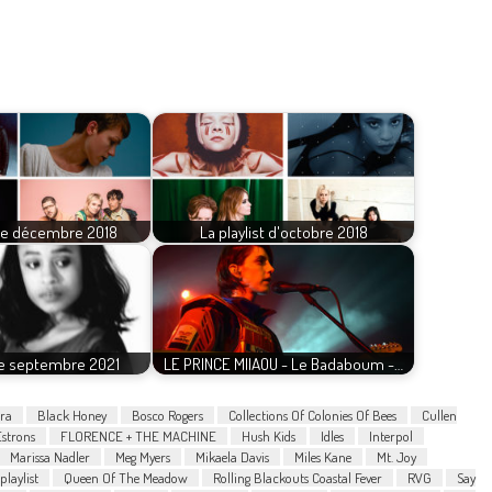
 de décembre 2018
La playlist d'octobre 2018
 de septembre 2021
LE PRINCE MIIAOU - Le Badaboum -…
ra
Black Honey
Bosco Rogers
Collections Of Colonies Of Bees
Cullen
Estrons
FLORENCE + THE MACHINE
Hush Kids
Idles
Interpol
Marissa Nadler
Meg Myers
Mikaela Davis
Miles Kane
Mt. Joy
playlist
Queen Of The Meadow
Rolling Blackouts Coastal Fever
RVG
Say