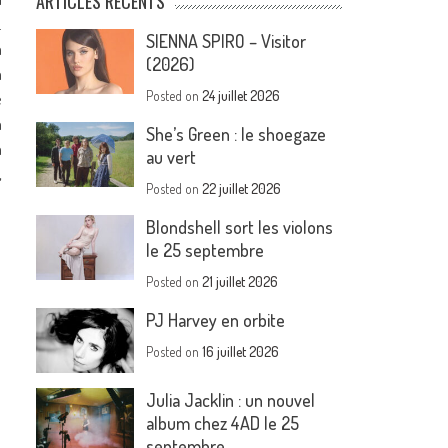
ARTICLES RÉCENTS
…
SIENNA SPIRO – Visitor
à
(2026)
a
Posted on
24 juillet 2026
e
a
She’s Green : le shoegaze
à
au vert
,
Posted on
22 juillet 2026
Blondshell sort les violons
le 25 septembre
Posted on
21 juillet 2026
PJ Harvey en orbite
Posted on
16 juillet 2026
Julia Jacklin : un nouvel
album chez 4AD le 25
septembre