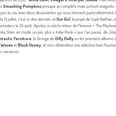
es
Smashing Pumpkins
presque au complets mais surtout revigorés
un peu le cas avec deux découvertes qui nous tiennent particulièrement 
 le 13 juillet, c’est-à-dire demain, et
Our Girl
, le projet de Soph Nathan, l
 outsiders le 24 août. Ajoutez à cela le retour de Florence + The Machin
nita Stein en mode un peu plus « Indie Rock » que l’an passé, de Juli
tastic Ferniture
, le Grunge de
Dilly Dally
ou les premiers albums 
e Waves
et
Black Honey
, et vous obtiendrez une sélection bien fournie
es vacances.