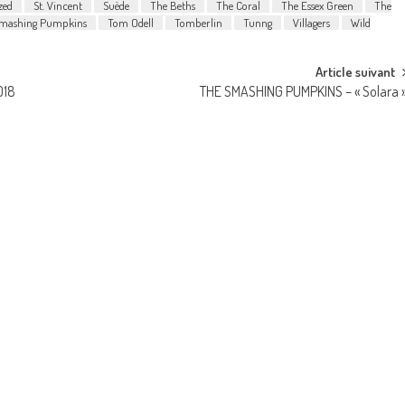
zed
St. Vincent
Suède
The Beths
The Coral
The Essex Green
The
mashing Pumpkins
Tom Odell
Tomberlin
Tunng
Villagers
Wild
Article suivant
018
THE SMASHING PUMPKINS – « Solara 