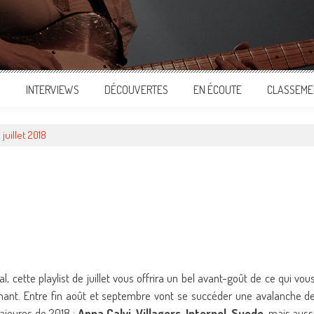
S
INTERVIEWS
DÉCOUVERTES
EN ÉCOUTE
CLASSEME
 juillet 2018
ger
l, cette playlist de juillet vous offrira un bel avant-goût de ce qui vou
tenant. Entre fin août et septembre vont se succéder une avalanche d
majeures de 2018 :
Anna Calvi, Villagers, Interpol, Suede
, mais auss