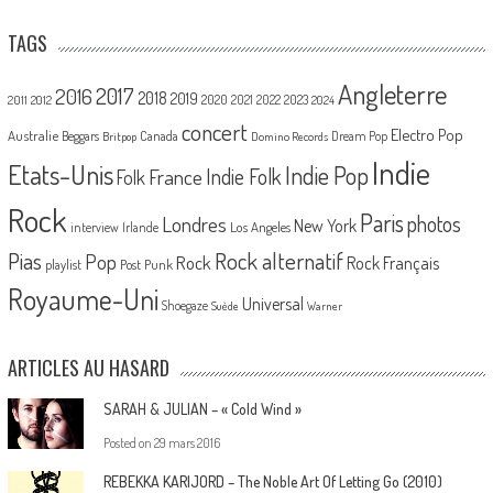
TAGS
Angleterre
2017
2016
2018
2019
2020
2021
2022
2023
2011
2012
2024
concert
Electro Pop
Australie
Canada
Beggars
Dream Pop
Britpop
Domino Records
Indie
Etats-Unis
Indie Pop
France
Indie Folk
Folk
Rock
Paris
Londres
photos
New York
Los Angeles
interview
Irlande
Pias
Rock alternatif
Pop
Rock
Rock Français
playlist
Post Punk
Royaume-Uni
Universal
Shoegaze
Suède
Warner
ARTICLES AU HASARD
SARAH & JULIAN – « Cold Wind »
Posted on
29 mars 2016
REBEKKA KARIJORD – The Noble Art Of Letting Go (2010)