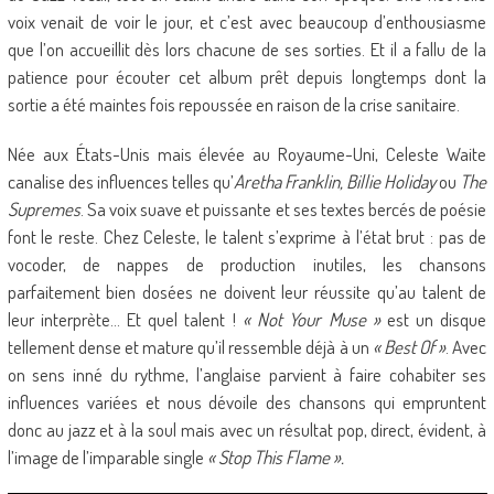
voix venait de voir le jour, et c’est avec beaucoup d’enthousiasme
que l’on accueillit dès lors chacune de ses sorties. Et il a fallu de la
patience pour écouter cet album prêt depuis longtemps dont la
sortie a été maintes fois repoussée en raison de la crise sanitaire.
Née aux États-Unis mais élevée au Royaume-Uni, Celeste Waite
canalise des influences telles qu’
Aretha Franklin, Billie Holiday
ou
The
Supremes
. Sa voix suave et puissante et ses textes bercés de poésie
font le reste. Chez Celeste, le talent s’exprime à l’état brut : pas de
vocoder, de nappes de production inutiles, les chansons
parfaitement bien dosées ne doivent leur réussite qu’au talent de
leur interprète… Et quel talent !
« Not Your Muse »
est un disque
tellement dense et mature qu’il ressemble déjà à un
« Best Of »
. Avec
on sens inné du rythme, l’anglaise parvient à faire cohabiter ses
influences variées et nous dévoile des chansons qui empruntent
donc au jazz et à la soul mais avec un résultat pop, direct, évident, à
l’image de l’imparable single
« Stop This Flame ».