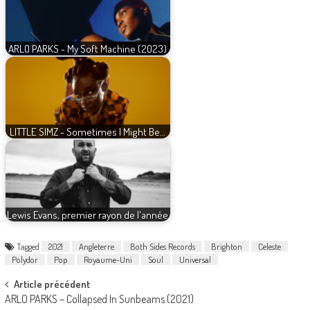
ARLO PARKS - My Soft Machine (2023)
LITTLE SIMZ - Sometimes I Might Be…
Lewis Evans, premier rayon de l'année
Tagged
2021
Angleterre
Both Sides Records
Brighton
Celeste
Polydor
Pop
Royaume-Uni
Soul
Universal
Post
Article précédent
ARLO PARKS – Collapsed In Sunbeams (2021)