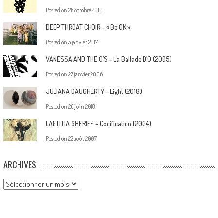
Posted on
26 octobre 2010
DEEP THROAT CHOIR – « Be OK »
Posted on
5 janvier 2017
VANESSA AND THE O’S – La Ballade D’O (2005)
Posted on
27 janvier 2006
JULIANA DAUGHERTY – Light (2018)
Posted on
26 juin 2018
LAETITIA SHERIFF – Codification (2004)
Posted on
22 août 2007
ARCHIVES
Archives