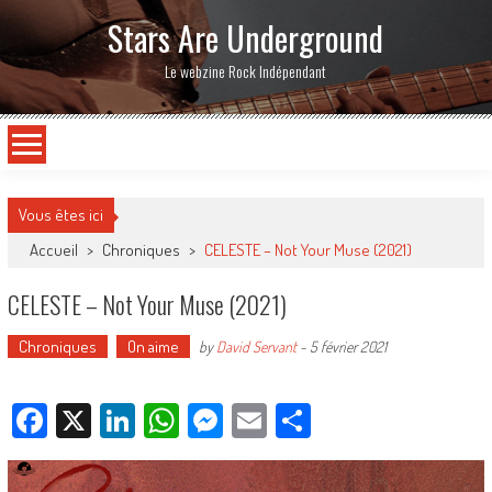
Stars Are Underground
Le webzine Rock Indépendant
Vous êtes ici
Accueil
>
Chroniques
>
CELESTE – Not Your Muse (2021)
CELESTE – Not Your Muse (2021)
Chroniques
On aime
by
David Servant
-
5 février 2021
Facebook
X
LinkedIn
WhatsApp
Messenger
Email
Partager