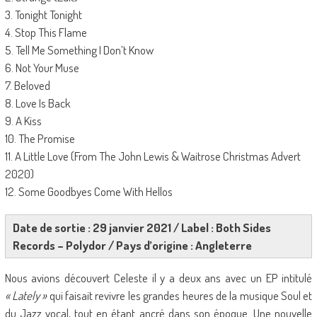
3. Tonight Tonight
4. Stop This Flame
5. Tell Me Something I Don’t Know
6. Not Your Muse
7. Beloved
8. Love Is Back
9. A Kiss
10. The Promise
11. A Little Love (From The John Lewis & Waitrose Christmas Advert
2020)
12. Some Goodbyes Come With Hellos
Date de sortie : 29 janvier 2021 / Label : Both Sides
Records – Polydor / Pays d’origine : Angleterre
Nous avions découvert Celeste il y a deux ans avec un EP intitulé
« Lately »
qui faisait revivre les grandes heures de la musique Soul et
du Jazz vocal, tout en étant ancré dans son époque. Une nouvelle