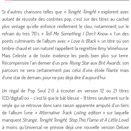
Si d’autres chansons telles que
« Tonight Tonight »
explorent avec
autant de réussite des contrées pop, c’est sur des titres au cachet
plus vintage qu’elle enfonce réellement le clou, notamment sur le
refrain du très 70’s
« Tell Me Something I Don’t Know »
, l’un des
points culminants de l’album avec
« Love Is Black »
, un titre où son
timbre chaud et son naturel rappellent la regrettée Amy Winehouse.
Mais Celeste a de toute évidence les pieds bien plus sur terre.
Récompensée l’an dernier d’un prix
Rising Star
aux
Brit Awards
, son
parcours ne sera certainement pas celui d’une étoile filante mais
d’une star de demain, pour ne pas déjà dire d’aujourd’hui.
Un régal de Pop Soul 2.0 à écouter en version 12 ou 21 titres
(CD/digital) ou – c’est là que le bât blesse – 8 titres seulement sur le
vinyle qui se retrouve donc sans raison apparente amputé d’un tiers
de l’album (une
« Alternative Track Listing edition »
sur laquelle
manquent
Strange, Tonight Tonight, Stop This Flame et A Little Love
)
à moins qu’Universal ne prévoie déjà une nouvelle version Deluxe