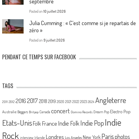
septembre
Posted on
10 juillet 2026
Julia Cumming : « C’est comme si je repartais de
zéro »
Posted on
9 juillet 2026
PENDANT CE TEMPS SUR FACEBOOK
TAGS
Angleterre
2017
2016
2018
2019
2020
2021
2022
2023
2011
2012
2024
concert
Electro Pop
Australie
Canada
Beggars
Dream Pop
Britpop
Domino Records
Indie
Etats-Unis
Indie Pop
France
Indie Folk
Folk
Rock
Paris
Londres
photos
New York
Los Angeles
interview
Irlande