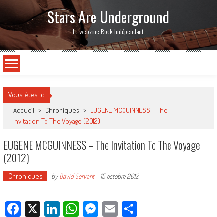
Stars Are Underground
Le webzine Rock Indépendant
Vous êtes ici
Accueil
>
Chroniques
>
EUGENE MCGUINNESS – The
Invitation To The Voyage (2012)
EUGENE MCGUINNESS – The Invitation To The Voyage
(2012)
Chroniques
by
David Servant
-
15 octobre 2012
Facebook
X
LinkedIn
WhatsApp
Messenger
Email
Partager