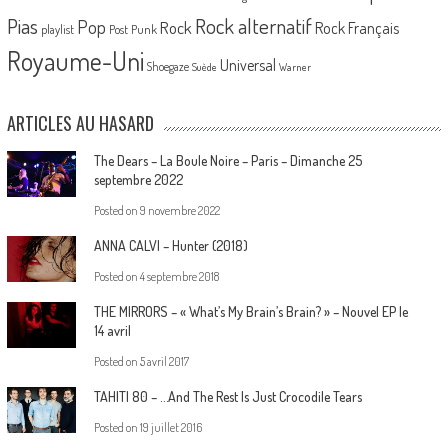
Pias
Rock alternatif
Pop
Rock
Rock Français
playlist
Post Punk
Royaume-Uni
Universal
Shoegaze
Suède
Warner
ARTICLES AU HASARD
The Dears – La Boule Noire – Paris – Dimanche 25
septembre 2022
Posted on
9 novembre 2022
ANNA CALVI – Hunter (2018)
Posted on
4 septembre 2018
THE MIRRORS – « What’s My Brain’s Brain? » – Nouvel EP le
14 avril
Posted on
5 avril 2017
TAHITI 80 – …And The Rest Is Just Crocodile Tears
Posted on
19 juillet 2016