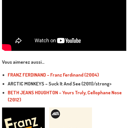
Vous aimerez aussi…
FRANZ FERDINAND – Franz Ferdinand (2004)
ARCTIC MONKEYS – Suck It And See (2011)/strong>
BETH JEANS HOUGHTON – Yours Truly, Cellophane Nose
(2012)