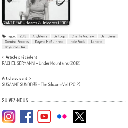
GIANT DRAG - Hearts & Unicorns (2005)
Tagged
2012
Angleterre
Britpop
Charlie Andrew
Dan Carey
Domino Records
Eugene McGuinness
Indie Rock
Londres
Royaume-Uni
Post
Article précédent
RACHEL SERMANNI – Under Mountains (2012)
navigation
Article suivant
SUSANNE SUNDFØR – The Silicone Veil (2012)
SUIVEZ-NOUS