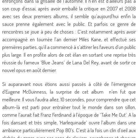
enfonçons dans la grisaille de l’automne. Il n’en est d’ailleurs pas à
son coup d’essai, après avoir emballé la critique en 2007 et 2008
avec ses deux premiers albums, il semble qu’aujourd’hui enfin la
sauce prenne également avec le public. Et parfois ce genre de
rencontres se joue à peu de choses : C’est notamment après avoir
accompagné en tournée l’an dernier Miles Kane, et effectué ses
premières parties, qu’il a commencé à s’attirer les faveurs d’un public
plus large. Il en profite alors de cet élan en sortant une reprise très
réussie du fameux ‘Blue Jeans’ de Lana Del Rey, avant de sortir ce
nouvel opus en août dernier.
Si auparavant nous étions aussi passés à côté de l’émergence
d’Eugene McGuinness, la surprise de cet album n’en fut que
meilleure. Il vous faudra allez, 10 secondes, pour comprendre que cet
album-là est parti pour entraîner tout le monde dans son sillon,
comme l’aurait fait Franz Ferdinand à l’époque de ‘Take Me Out’. A la
fois dansant et très simple, ‘Harlequinade’ ouvre l’album dans une
ambiance particulièrement Pop 80’s. C’est à la fois un clin d’oeil aux
clichés du genre avec ses sons de claviers, saxophones et choeurs