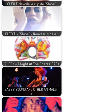
CLEO T. dévoile le clip de "Shine"
CLEO T. - "Shine" - Nouveau single…
QUEEN - A Night At The Opera (1975)
GABBY YOUNG AND OTHER ANIMALS -
Le…