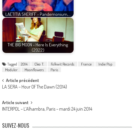
LAETITIA SHERIFF - Pandemonium,…
THE BIG MOON - Here Is Everything
(2022)
Tagged
2014
Cleo T.
Folkwit Records
France
Indie Pop
Modulor
Moonflowers
Paris
Post
Article précédent
LA SERA – Hour Of The Dawn (2014)
navigation
Article suivant
INTERPOL – L’Alhambra, Paris – mardi 24 juin 2014
SUIVEZ-NOUS