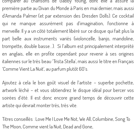
comparer au chansons de Gabby Young, dont elle a assuré la
première partie au Divan du Monde à Paris en mai dernier, mais aussi
d’Amanda Palmer (et par extension des Dresden Dolls). Ce cocktail
qui ne manque assurément pas d’imagination, fonctionne à
merveille. Il y a un côté totalement libéré sur ce disque qui fait plus la
part belle aux instruments variés (violoncelle, banjo, mandoline,
trompette, double basse…). Si l’album est principalement interprété
en anglais, elle en profite cependant pour revenir à ses origines
italiennes sur le très beau ‘Trista Stella’, mais aussi le titre en Français
‘Comme Vient La Nuit’, au parfum plutôt 60’s.
Ajoutez à cela le bon goût visuel de l’artiste – superbe pochette,
artwork léché – et vous obtiendrez le disque idéal pour bercer vos
soirées d’été. Il est donc encore grand temps de découvrir cette
artiste qui devrait monter très, très vite.
Titres conseillés : Love Me I Love Me Not, We All, Columbine, Song To
The Moon, Comme vient la Nuit, Dead and Gone,