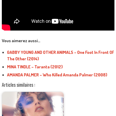
Vous aimerez aussi…
GABBY YOUNG AND OTHER ANIMALS – One Foot In Front Of
The Other (2014)
MINA TINDLE – Taranta (2012)
AMANDA PALMER – Who Killed Amanda Palmer (2008)
Articles similaires :