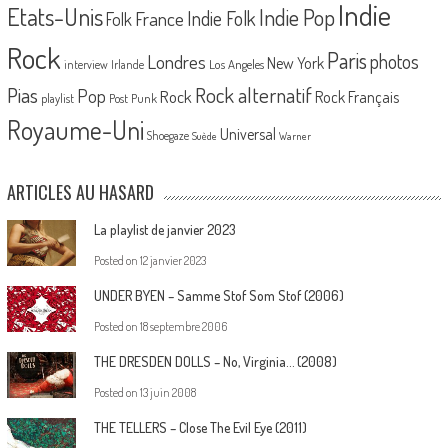
Indie
Etats-Unis
Indie Pop
France
Indie Folk
Folk
Rock
Paris
Londres
photos
New York
Los Angeles
interview
Irlande
Pias
Rock alternatif
Pop
Rock
Rock Français
playlist
Post Punk
Royaume-Uni
Universal
Shoegaze
Suède
Warner
ARTICLES AU HASARD
La playlist de janvier 2023
Posted on
12 janvier 2023
UNDER BYEN – Samme Stof Som Stof (2006)
Posted on
18 septembre 2006
THE DRESDEN DOLLS – No, Virginia… (2008)
Posted on
13 juin 2008
THE TELLERS – Close The Evil Eye (2011)