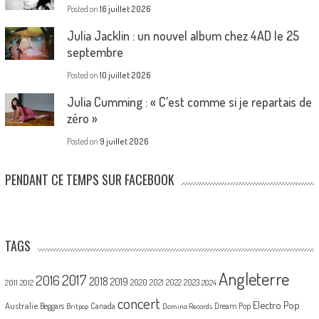
Posted on
16 juillet 2026
Julia Jacklin : un nouvel album chez 4AD le 25
septembre
Posted on
10 juillet 2026
Julia Cumming : « C’est comme si je repartais de
zéro »
Posted on
9 juillet 2026
PENDANT CE TEMPS SUR FACEBOOK
TAGS
Angleterre
2017
2016
2018
2019
2020
2021
2022
2023
2011
2012
2024
concert
Electro Pop
Australie
Canada
Beggars
Dream Pop
Britpop
Domino Records