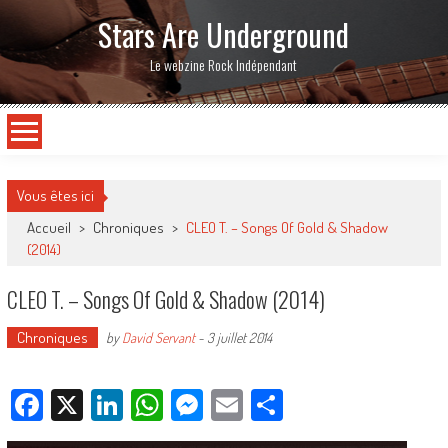
Stars Are Underground
Le webzine Rock Indépendant
Vous êtes ici
Accueil
>
Chroniques
>
CLEO T. – Songs Of Gold & Shadow
(2014)
CLEO T. – Songs Of Gold & Shadow (2014)
Chroniques
by
David Servant
-
3 juillet 2014
Facebook
X
LinkedIn
WhatsApp
Messenger
Email
Partager