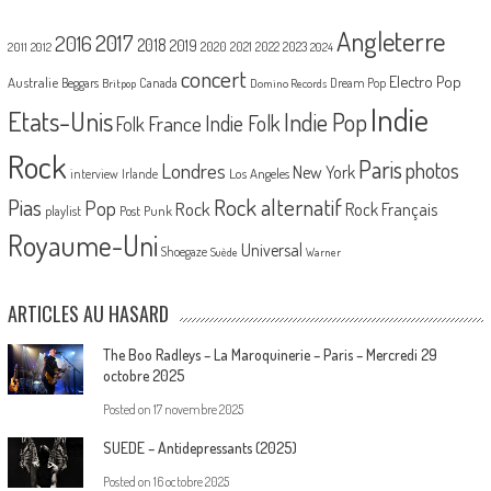
Angleterre
2017
2016
2018
2019
2020
2021
2022
2023
2011
2012
2024
concert
Electro Pop
Australie
Canada
Beggars
Dream Pop
Britpop
Domino Records
Indie
Etats-Unis
Indie Pop
France
Indie Folk
Folk
Rock
Paris
Londres
photos
New York
Los Angeles
interview
Irlande
Pias
Rock alternatif
Pop
Rock
Rock Français
playlist
Post Punk
Royaume-Uni
Universal
Shoegaze
Suède
Warner
ARTICLES AU HASARD
The Boo Radleys – La Maroquinerie – Paris – Mercredi 29
octobre 2025
Posted on
17 novembre 2025
SUEDE – Antidepressants (2025)
Posted on
16 octobre 2025