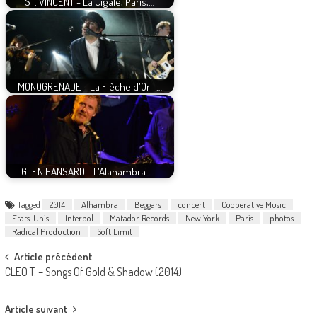
ST. VINCENT - La Cigale, Paris,…
MONOGRENADE - La Flèche d'Or -…
GLEN HANSARD - L'Alahambra -…
Tagged
2014
Alhambra
Beggars
concert
Cooperative Music
Etats-Unis
Interpol
Matador Records
New York
Paris
photos
Radical Production
Soft Limit
Post
Article précédent
CLEO T. – Songs Of Gold & Shadow (2014)
navigation
Article suivant