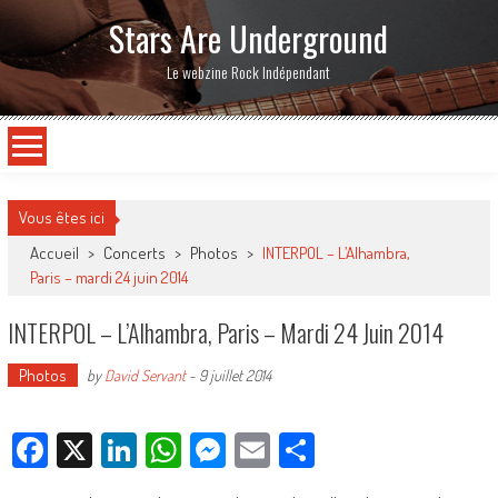
Stars Are Underground
Le webzine Rock Indépendant
Vous êtes ici
Accueil
>
Concerts
>
Photos
>
INTERPOL – L’Alhambra,
Paris – mardi 24 juin 2014
INTERPOL – L’Alhambra, Paris – Mardi 24 Juin 2014
Photos
by
David Servant
-
9 juillet 2014
Facebook
X
LinkedIn
WhatsApp
Messenger
Email
Partager