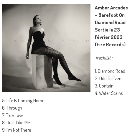
Amber Arcades
– Barefoot On
Diamond Road –
Sortie le 23
février 2023
(Fire Records)
Tracklist :
1. Diamond Road
2. Odd To Even
3. Contain
4. Water Stains
5. Life Is Coming Home
6. Through
7. True Love
8. Just Like Me
9. I’m Not There