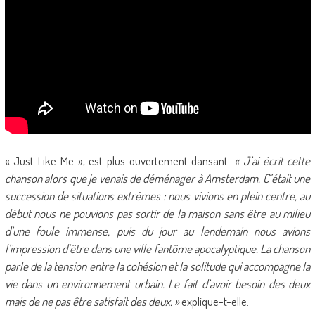
« Just Like Me », est plus ouvertement dansant.
« J’ai écrit cette
chanson alors que je venais de déménager à Amsterdam. C’était une
succession de situations extrêmes : nous vivions en plein centre, au
début nous ne pouvions pas sortir de la maison sans être au milieu
d’une foule immense, puis du jour au lendemain nous avions
l’impression d’être dans une ville fantôme apocalyptique. La chanson
parle de la tension entre la cohésion et la solitude qui accompagne la
vie dans un environnement urbain. Le fait d’avoir besoin des deux
mais de ne pas être satisfait des deux. »
explique-t-elle.