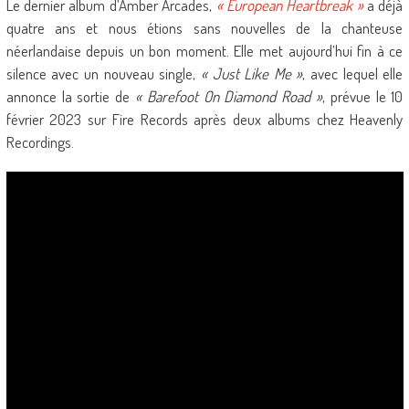
Le dernier album d’Amber Arcades,
« European Heartbreak »
a déjà
quatre ans et nous étions sans nouvelles de la chanteuse
néerlandaise depuis un bon moment. Elle met aujourd’hui fin à ce
silence avec un nouveau single,
« Just Like Me »
, avec lequel elle
annonce la sortie de
« Barefoot On Diamond Road »
, prévue le 10
février 2023 sur Fire Records après deux albums chez Heavenly
Recordings.