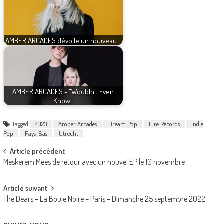
AMBER ARCADES dévoile un nouveau…
AMBER ARCADES - "Wouldn’t Even
Know"
Tagged
2023
Amber Arcades
Dream Pop
Fire Records
Indie
Pop
Pays-Bas
Utrecht
Post
Article précédent
Meskerem Mees de retour avec un nouvel EP le 10 novembre
navigation
Article suivant
The Dears – La Boule Noire – Paris – Dimanche 25 septembre 2022