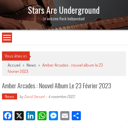
Stars Are Underground
Le webzine Rock Indépendant
Vous êtes ici
Accueil
>
News
>
Amber Arcades : nouvel album le 23
février 2023
Amber Arcades : Nouvel Album Le 23 Février 2023
News
by
David Servant
-
4 novembre 2022
Facebook
X
LinkedIn
WhatsApp
Messenger
Email
Partager