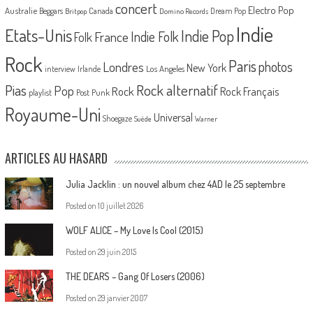
concert
Electro Pop
Australie
Canada
Beggars
Dream Pop
Britpop
Domino Records
Indie
Etats-Unis
Indie Pop
France
Indie Folk
Folk
Rock
Paris
Londres
photos
New York
Los Angeles
interview
Irlande
Pias
Rock alternatif
Pop
Rock
Rock Français
playlist
Post Punk
Royaume-Uni
Universal
Shoegaze
Suède
Warner
ARTICLES AU HASARD
Julia Jacklin : un nouvel album chez 4AD le 25 septembre
Posted on
10 juillet 2026
WOLF ALICE – My Love Is Cool (2015)
Posted on
29 juin 2015
THE DEARS – Gang Of Losers (2006)
Posted on
29 janvier 2007