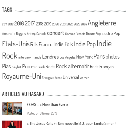
TAGS
Angleterre
2017
2016
2018
2019
2020
2021
2022
2023
2011
2012
2024
concert
Electro Pop
Australie
Canada
Beggars
Dream Pop
Britpop
Domino Records
Indie
Etats-Unis
Indie Pop
France
Indie Folk
Folk
Rock
Paris
Londres
photos
New York
Los Angeles
interview
Irlande
Pias
Rock alternatif
Pop
Rock
Rock Français
playlist
Post Punk
Royaume-Uni
Universal
Shoegaze
Suède
Warner
ARTICLES AU HASARD
FEWS – « More than Ever »
Posted on
8 février 2019
« The Jesus Rolls » : Une nouvelle B.O. pour Emilie Simon !