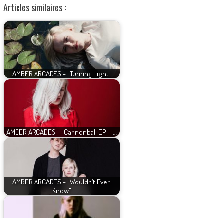
Articles similaires :
AMBER ARCADES - "Turning Light"
AMBER ARCADES - "Cannonball EP" -…
AMBER ARCADES - "Wouldn’t Even
Know"