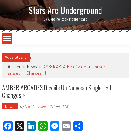
Stars Are Underground
Le webzine Rock Indépendant
Vous êtes ici
Accueil
>
News
>
AMBER ARCADES dévoile un nouveau
single : « It Changes » !
AMBER ARCADES Dévoile Un Nouveau Single : « It
Changes » !
News
by
David Servant
-
7 février 2017
Facebook
X
LinkedIn
WhatsApp
Messenger
Email
Partager