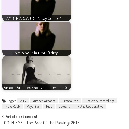
AMBER ARCADES : "Stay Golden" -…
Un clip pour le titre 'Fading…
Amber Arcades : nouvel album le 23…
Tagged
2017
Amber Arcades
Dream Pop
Heavenly Recordings
Indie Rock
Pays-Bas
Pias
Utrecht
[PIAS] Cooperative
Post
Article précédent
TOOTHLESS – The Pace Of The Passing (2017)
navigation