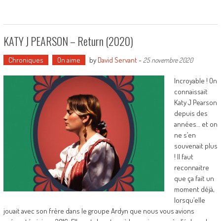
KATY J PEARSON – Return (2020)
Chroniques
On aime
by
David Servant
-
25 novembre 2020
Incroyable ! On
connaissait
Katy J Pearson
depuis des
années… et on
ne s’en
souvenait plus
! Il faut
reconnaitre
que ça fait un
moment déjà,
lorsqu’elle
jouait avec son frère dans le groupe Ardyn que nous vous avions