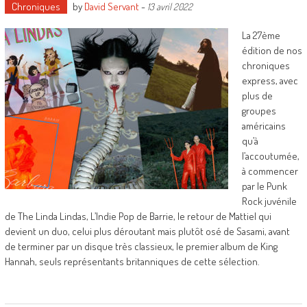
Chroniques
by
David Servant
-
13 avril 2022
La 27ème
édition de nos
chroniques
express, avec
plus de
groupes
américains
qu’à
l’accoutumée,
à commencer
par le Punk
Rock juvénile
de The Linda Lindas, L’Indie Pop de Barrie, le retour de Mattiel qui
devient un duo, celui plus déroutant mais plutôt osé de Sasami, avant
de terminer par un disque très classieux, le premier album de King
Hannah, seuls représentants britanniques de cette sélection.