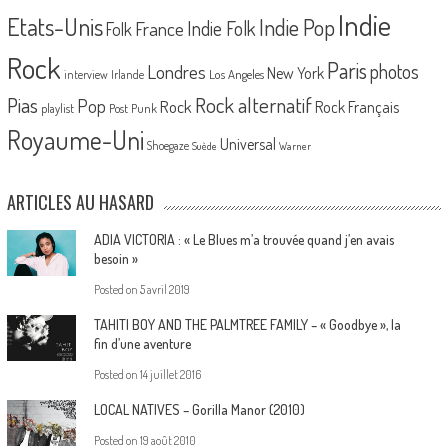
Indie
Etats-Unis
Indie Pop
France
Indie Folk
Folk
Rock
Paris
Londres
photos
New York
Los Angeles
interview
Irlande
Pias
Rock alternatif
Pop
Rock
Rock Français
playlist
Post Punk
Royaume-Uni
Universal
Shoegaze
Suède
Warner
ARTICLES AU HASARD
ADIA VICTORIA : « Le Blues m’a trouvée quand j’en avais
besoin »
Posted on
5 avril 2019
TAHITI BOY AND THE PALMTREE FAMILY – « Goodbye », la
fin d’une aventure
Posted on
14 juillet 2016
LOCAL NATIVES – Gorilla Manor (2010)
Posted on
19 août 2010