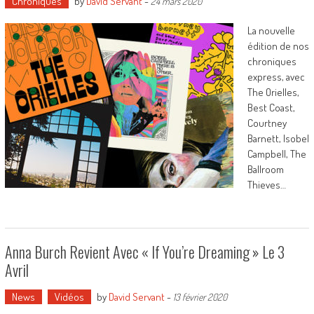
Chroniques
by
David Servant
-
24 mars 2020
La nouvelle
édition de nos
chroniques
express, avec
The Orielles,
Best Coast,
Courtney
Barnett, Isobel
Campbell, The
Ballroom
Thieves…
Anna Burch Revient Avec « If You’re Dreaming » Le 3
Avril
News
Vidéos
by
David Servant
-
13 février 2020