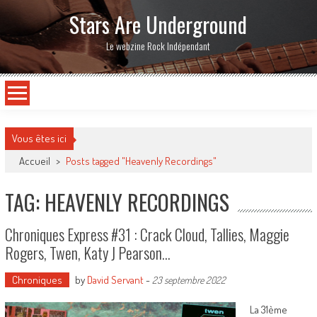
Stars Are Underground
Le webzine Rock Indépendant
Vous êtes ici
Accueil
>
Posts tagged "Heavenly Recordings"
TAG: HEAVENLY RECORDINGS
Chroniques Express #31 : Crack Cloud, Tallies, Maggie
Rogers, Twen, Katy J Pearson…
Chroniques
by
David Servant
-
23 septembre 2022
La 31ème