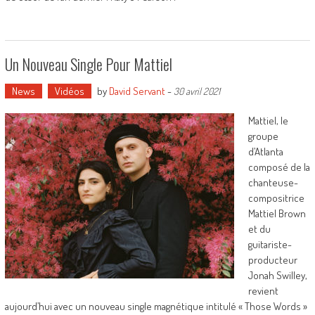
Un Nouveau Single Pour Mattiel
News
Vidéos
by
David Servant
-
30 avril 2021
Mattiel, le
groupe
d’Atlanta
composé de la
chanteuse-
compositrice
Mattiel Brown
et du
guitariste-
producteur
Jonah Swilley,
revient
aujourd’hui avec un nouveau single magnétique intitulé « Those Words »