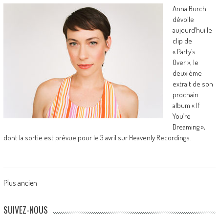
Anna Burch
dévoile
aujourd’hui le
clip de
« Party’s
Over », le
deuxième
extrait de son
prochain
album « If
You’re
Dreaming »,
dont la sortie est prévue pour le 3 avril sur Heavenly Recordings.
Posts
Plus ancien
navigation
SUIVEZ-NOUS