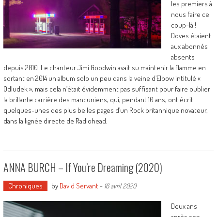
les premiers à
nous faire ce
coup-là !
Doves étaient
aux abonnés
absents
depuis 2010. Le chanteur Jimi Goodwin avait su maintenir la flamme en
sortant en 2014 un album solo un peu dans la veine d’Elbow intitulé «
Odludek », mais cela n’était évidemment pas suffisant pour faire oublier
la brillante carrière des mancuniens, qui, pendant 10 ans, ont écrit
quelques-unes des plus belles pages d’un Rock britannique novateur,
dans la lignée directe de Radiohead.
ANNA BURCH – If You’re Dreaming (2020)
Chroniques
by
David Servant
-
16 avril 2020
Deux ans
après son