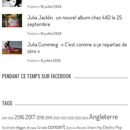
Posted on
16 juillet 2026
Julia Jacklin : un nouvel album chez 4AD le 25
septembre
Posted on
10 juillet 2026
Julia Cumming : « C’est comme si je repartais de
zéro »
Posted on
9 juillet 2026
PENDANT CE TEMPS SUR FACEBOOK
TAGS
Angleterre
2017
2016
2018
2019
2020
2021
2022
2023
2011
2012
2024
concert
Electro Pop
Australie
Canada
Beggars
Dream Pop
Britpop
Domino Records