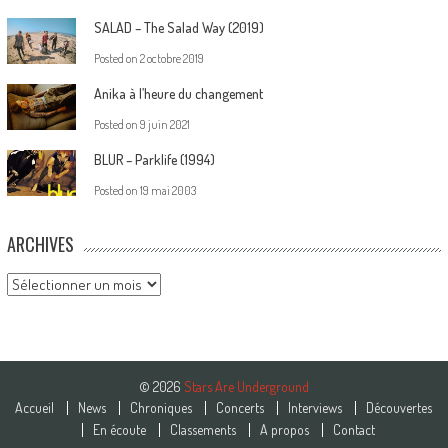
SALAD – The Salad Way (2019)
Posted on
2 octobre 2019
Anika à l’heure du changement
Posted on
9 juin 2021
BLUR – Parklife (1994)
Posted on
19 mai 2003
ARCHIVES
Archives
© 2026
Stars Are Underground
Accueil
News
Chroniques
Concerts
Interviews
Découvertes
En écoute
Classements
A propos
Contact