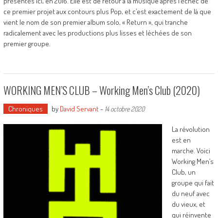
présentés ici, en 2016. Elle est de retour à la musique après l’échec de
ce premier projet aux contours plus Pop, et c’est exactement de là que
vient le nom de son premier album solo, « Return », qui tranche
radicalement avec les productions plus lisses et léchées de son
premier groupe.
WORKING MEN’S CLUB – Working Men’s Club (2020)
Chroniques
by
David Servant
-
14 octobre 2020
La révolution
est en
marche. Voici
Working Men’s
Club, un
groupe qui fait
du neuf avec
du vieux, et
qui réinvente