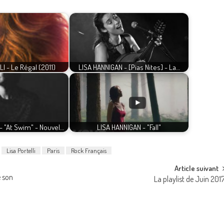
I - Le Régal (2011)
LISA HANNIGAN - [Pias Nites] - La…
- "At Swim" - Nouvel…
LISA HANNIGAN - "Fall"
Lisa Portelli
Paris
Rock Français
Article suivant
e son
La playlist de Juin 201