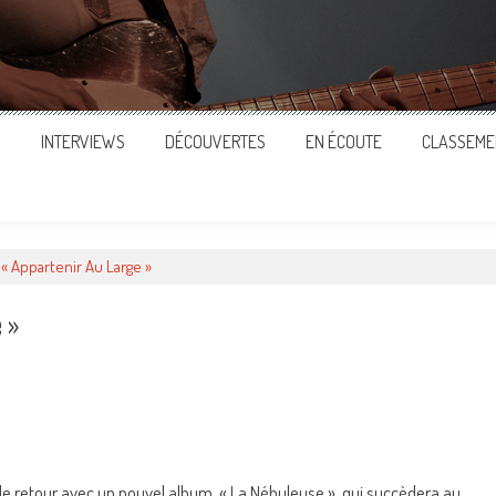
S
INTERVIEWS
DÉCOUVERTES
EN ÉCOUTE
CLASSEME
 « Appartenir Au Large »
 »
ger
de retour avec un nouvel album, « La Nébuleuse », qui succèdera au