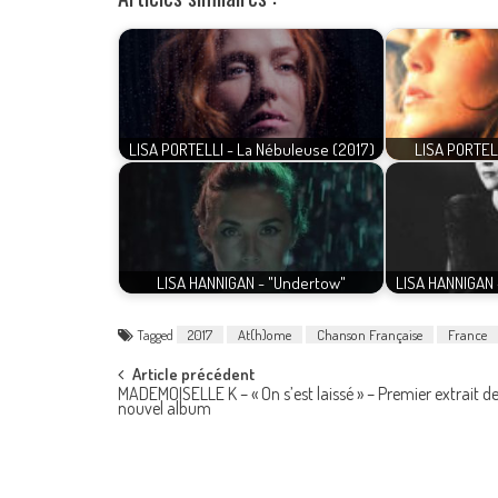
LISA PORTELLI - La Nébuleuse (2017)
LISA PORTELL
LISA HANNIGAN - "Undertow"
LISA HANNIGAN 
Tagged
2017
At(h)ome
Chanson Française
France
Post
Article précédent
MADEMOISELLE K – « On s’est laissé » – Premier extrait d
nouvel album
navigation