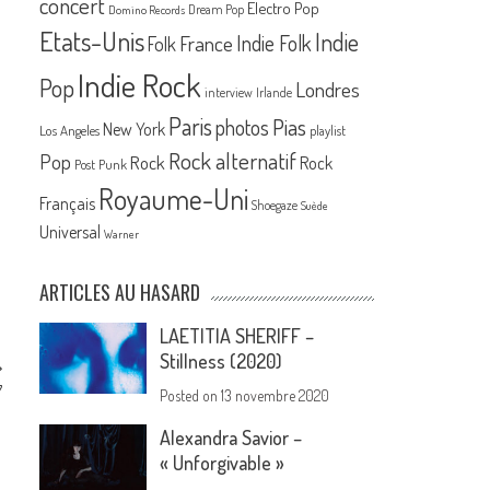
concert
Electro Pop
Dream Pop
Domino Records
Etats-Unis
Indie
France
Indie Folk
Folk
Indie Rock
Pop
Londres
interview
Irlande
Paris
Pias
photos
New York
Los Angeles
playlist
Rock alternatif
Pop
Rock
Rock
Post Punk
Royaume-Uni
Français
Shoegaze
Suède
Universal
Warner
ARTICLES AU HASARD
LAETITIA SHERIFF –
Stillness (2020)
7
Posted on
13 novembre 2020
Alexandra Savior –
« Unforgivable »