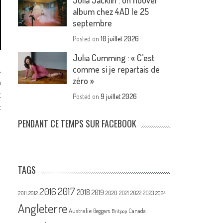
Julia Jacklin : un nouvel
album chez 4AD le 25
septembre
Posted on
10 juillet 2026
Julia Cumming : « C’est
comme si je repartais de
,
zéro »
a
t
Posted on
9 juillet 2026
t
PENDANT CE TEMPS SUR FACEBOOK
TAGS
2017
2016
2018
2019
2020
2021
2022
2023
2011
2012
2024
Angleterre
Australie
Canada
Beggars
Britpop