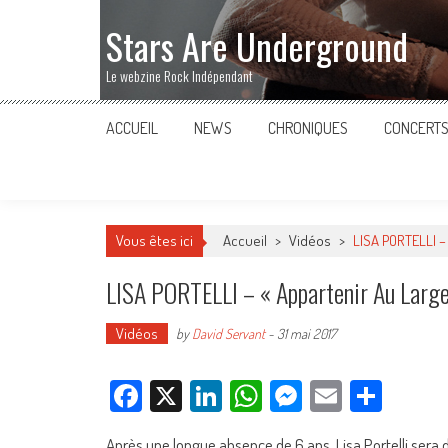
Stars Are Underground
Le webzine Rock Indépendant
ACCUEIL
NEWS
CHRONIQUES
CONCERT
Vous êtes ici
Accueil
>
Vidéos
>
LISA PORTELLI –
LISA PORTELLI – « Appartenir Au Large
Vidéos
by
David Servant
-
31 mai 2017
Facebook
X
LinkedIn
WhatsApp
Messenger
Email
Parta
Après une longue absence de 6 ans, Lisa Portelli sera 