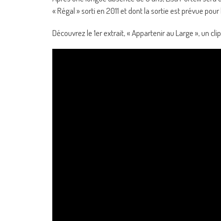
« Régal » sorti en 2011 et dont la sortie est prévue pour
Découvrez le 1er extrait, « Appartenir au Large », un cli