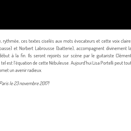
e, rythmée, ces textes ciselés aux mots évocateurs et cette voix claire
(basse) et Norbert Labrousse (batterie), accompagnent divinement l
but à la fin. Ils seront rejoints sur scène par le guitariste Clémen
tel est l’équation de cette Nébuleuse. Aujourd’hui Lisa Portelli peut tou
romet un avenir radieux.
 Paris le 23 novembre 2017!