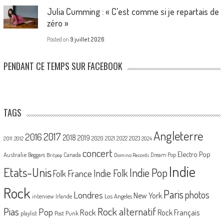
Julia Cumming : « C’est comme si je repartais de
zéro »
Posted on
9 juillet 2026
PENDANT CE TEMPS SUR FACEBOOK
TAGS
Angleterre
2017
2016
2018
2019
2020
2021
2022
2023
2011
2012
2024
concert
Electro Pop
Australie
Canada
Beggars
Dream Pop
Britpop
Domino Records
Indie
Etats-Unis
Indie Pop
France
Indie Folk
Folk
Rock
Paris
Londres
photos
New York
Los Angeles
interview
Irlande
Pias
Rock alternatif
Pop
Rock
Rock Français
playlist
Post Punk