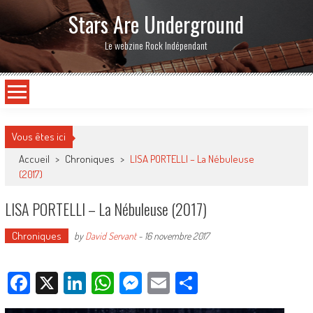
Stars Are Underground
Le webzine Rock Indépendant
Vous êtes ici
Accueil
>
Chroniques
>
LISA PORTELLI – La Nébuleuse
(2017)
LISA PORTELLI – La Nébuleuse (2017)
Chroniques
by
David Servant
-
16 novembre 2017
Facebook
X
LinkedIn
WhatsApp
Messenger
Email
Partager