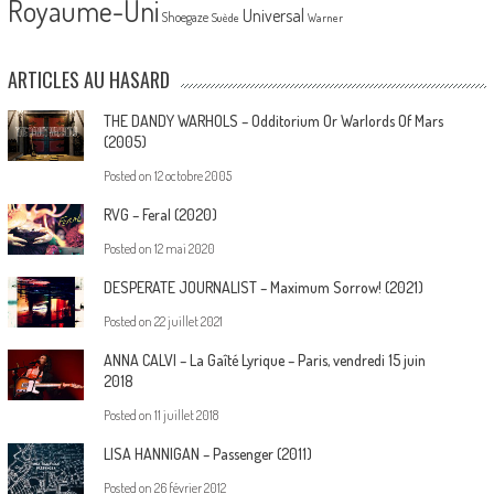
Royaume-Uni
Universal
Shoegaze
Suède
Warner
ARTICLES AU HASARD
THE DANDY WARHOLS – Odditorium Or Warlords Of Mars
(2005)
Posted on
12 octobre 2005
RVG – Feral (2020)
Posted on
12 mai 2020
DESPERATE JOURNALIST – Maximum Sorrow! (2021)
Posted on
22 juillet 2021
ANNA CALVI – La Gaîté Lyrique – Paris, vendredi 15 juin
2018
Posted on
11 juillet 2018
LISA HANNIGAN – Passenger (2011)
Posted on
26 février 2012