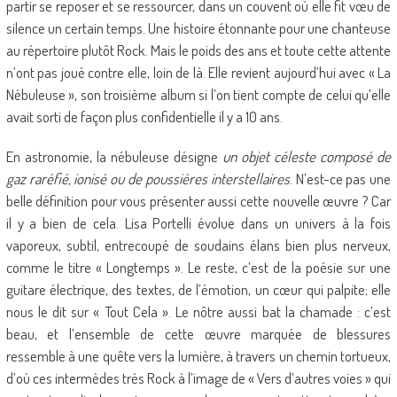
partir se reposer et se ressourcer, dans un couvent où elle fit vœu de
silence un certain temps. Une histoire étonnante pour une chanteuse
au répertoire plutôt Rock. Mais le poids des ans et toute cette attente
n’ont pas joué contre elle, loin de là. Elle revient aujourd’hui avec « La
Nébuleuse », son troisième album si l’on tient compte de celui qu’elle
avait sorti de façon plus confidentielle il y a 10 ans.
En astronomie, la nébuleuse désigne
un objet céleste composé de
gaz raréfié, ionisé ou de poussières interstellaires
. N’est-ce pas une
belle définition pour vous présenter aussi cette nouvelle œuvre ? Car
il y a bien de cela. Lisa Portelli évolue dans un univers à la fois
vaporeux, subtil, entrecoupé de soudains élans bien plus nerveux,
comme le titre « Longtemps ». Le reste, c’est de la poésie sur une
guitare électrique, des textes, de l’émotion, un cœur qui palpite; elle
nous le dit sur « Tout Cela ». Le nôtre aussi bat la chamade : c’est
beau, et l’ensemble de cette œuvre marquée de blessures
ressemble à une quête vers la lumière, à travers un chemin tortueux,
d’où ces intermèdes très Rock à l’image de « Vers d’autres voies » qui