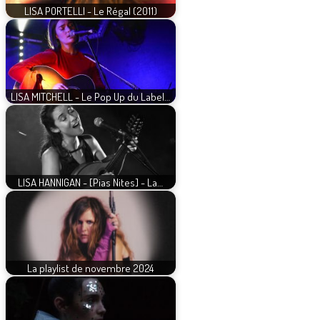
LISA PORTELLI - Le Régal (2011)
LISA MITCHELL - Le Pop Up du Label…
LISA HANNIGAN - [Pias Nites] - La…
La playlist de novembre 2024