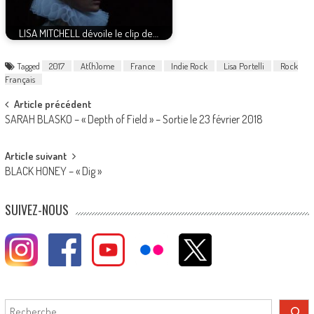
LISA MITCHELL dévoile le clip de…
Tagged
2017
At(h)ome
France
Indie Rock
Lisa Portelli
Rock
Français
Post
Article précédent
SARAH BLASKO – « Depth of Field » – Sortie le 23 février 2018
navigation
Article suivant
BLACK HONEY – « Dig »
SUIVEZ-NOUS
Rechercher