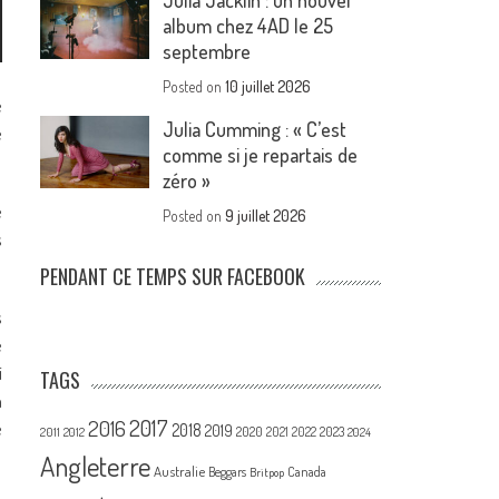
Julia Jacklin : un nouvel
album chez 4AD le 25
septembre
Posted on
10 juillet 2026
é
Julia Cumming : « C’est
e
comme si je repartais de
zéro »
e
Posted on
9 juillet 2026
s
PENDANT CE TEMPS SUR FACEBOOK
s
e
i
TAGS
n
2017
2016
e
2018
2019
2020
2021
2022
2023
2011
2012
2024
Angleterre
Australie
Canada
Beggars
Britpop