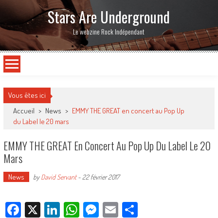
Stars Are Underground
Le webzine Rock Indépendant
Vous êtes ici
Accueil
>
News
>
EMMY THE GREAT en concert au Pop Up
du Label le 20 mars
EMMY THE GREAT En Concert Au Pop Up Du Label Le 20
Mars
News
by
David Servant
-
22 février 2017
Facebook
X
LinkedIn
WhatsApp
Messenger
Email
Partager