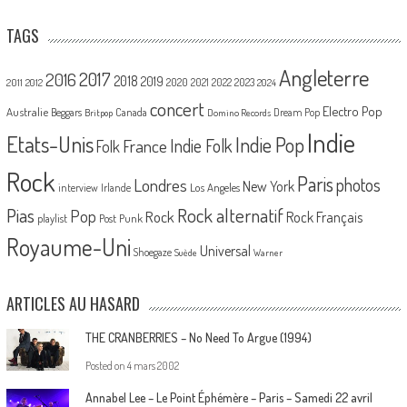
TAGS
Angleterre
2017
2016
2018
2019
2020
2021
2022
2023
2011
2012
2024
concert
Electro Pop
Australie
Canada
Beggars
Dream Pop
Britpop
Domino Records
Indie
Etats-Unis
Indie Pop
France
Indie Folk
Folk
Rock
Paris
Londres
photos
New York
Los Angeles
interview
Irlande
Pias
Rock alternatif
Pop
Rock
Rock Français
playlist
Post Punk
Royaume-Uni
Universal
Shoegaze
Suède
Warner
ARTICLES AU HASARD
THE CRANBERRIES – No Need To Argue (1994)
Posted on
4 mars 2002
Annabel Lee – Le Point Éphémère – Paris – Samedi 22 avril