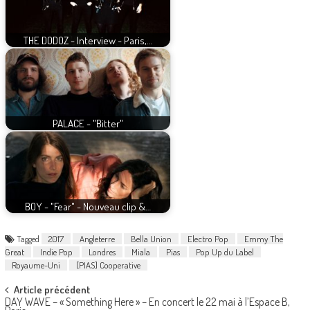
THE DODOZ - Interview - Paris,…
PALACE - "Bitter"
BOY - "Fear" - Nouveau clip &…
Tagged
2017
Angleterre
Bella Union
Electro Pop
Emmy The
Great
Indie Pop
Londres
Miala
Pias
Pop Up du Label
Royaume-Uni
[PIAS] Cooperative
Post
Article précédent
DAY WAVE – « Something Here » – En concert le 22 mai à l’Espace B,