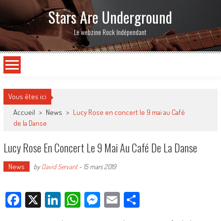
Stars Are Underground
Le webzine Rock Indépendant
Vous êtes ici
Accueil
>
News
>
Lucy Rose en concert le 9 mai au Café
de la Danse
Lucy Rose En Concert Le 9 Mai Au Café De La Danse
News
by
David Servant
-
15 mars 2019
Facebook
X
LinkedIn
WhatsApp
Messenger
Email
Partager