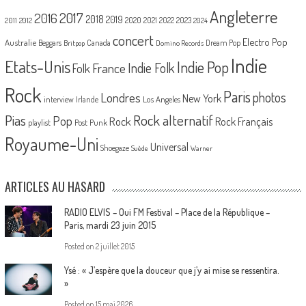
Angleterre
2017
2016
2018
2019
2020
2021
2022
2023
2011
2012
2024
concert
Electro Pop
Australie
Canada
Beggars
Dream Pop
Britpop
Domino Records
Indie
Etats-Unis
Indie Pop
France
Indie Folk
Folk
Rock
Paris
Londres
photos
New York
Los Angeles
interview
Irlande
Pias
Rock alternatif
Pop
Rock
Rock Français
playlist
Post Punk
Royaume-Uni
Universal
Shoegaze
Suède
Warner
ARTICLES AU HASARD
RADIO ELVIS – Oui FM Festival – Place de la République –
Paris, mardi 23 juin 2015
Posted on
2 juillet 2015
Ysé : « J’espère que la douceur que j’y ai mise se ressentira.
»
Posted on
15 mai 2026