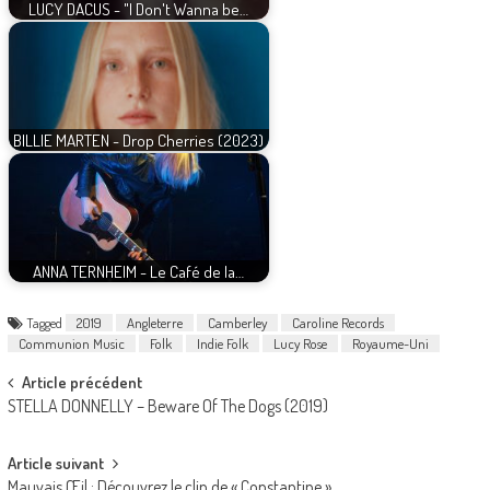
LUCY DACUS - "I Don't Wanna be…
BILLIE MARTEN - Drop Cherries (2023)
ANNA TERNHEIM - Le Café de la…
Tagged
2019
Angleterre
Camberley
Caroline Records
Communion Music
Folk
Indie Folk
Lucy Rose
Royaume-Uni
Post
Article précédent
STELLA DONNELLY – Beware Of The Dogs (2019)
navigation
Article suivant
Mauvais Œil : Découvrez le clip de « Constantine »