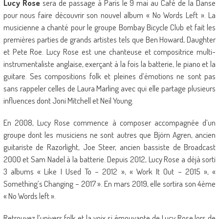
Lucy Rose
sera de passage à Paris le 9 mai au Café de la Danse
pour nous faire découvrir son nouvel album « No Words Left ». La
musicienne a chanté pour le groupe Bombay Bicycle Club et fait les
premières parties de grands artistes tels que Ben Howard, Daughter
et Pete Roe. Lucy Rose est une chanteuse et compositrice multi-
instrumentaliste anglaise, exerçant à la fois la batterie, le piano et la
guitare. Ses compositions folk et pleines d’émotions ne sont pas
sans rappeler celles de Laura Marling avec qui elle partage plusieurs
influences dont Joni Mitchell et Neil Young.
En 2008, Lucy Rose commence à composer accompagnée d’un
groupe dont les musiciens ne sont autres que Björn Agren, ancien
guitariste de Razorlight, Joe Steer, ancien bassiste de Broadcast
2000 et Sam Nadel à la batterie. Depuis 2012, Lucy Rose a déjà sorti
3 albums « Like I Used To – 2012 », « Work It Out – 2015 », «
Something’s Changing – 2017 ». En mars 2019, elle sortira son 4ème
« No Words left ».
Retrouvez l’univers folk et la voix si émouvante de Lucy Rose lors de