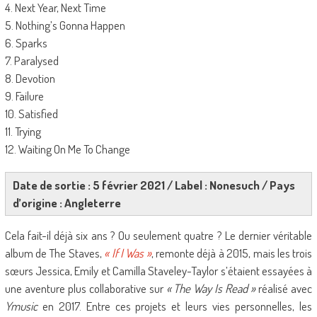
4. Next Year, Next Time
5. Nothing’s Gonna Happen
6. Sparks
7. Paralysed
8. Devotion
9. Failure
10. Satisfied
11. Trying
12. Waiting On Me To Change
Date de sortie : 5 février 2021 / Label : Nonesuch / Pays
d’origine : Angleterre
Cela fait-il déjà six ans ? Ou seulement quatre ? Le dernier véritable
album de The Staves,
« If I Was »
, remonte déjà à 2015, mais les trois
sœurs Jessica, Emily et Camilla Staveley-Taylor s’étaient essayées à
une aventure plus collaborative sur
« The Way Is Read »
réalisé avec
Ymusic
en 2017. Entre ces projets et leurs vies personnelles, les