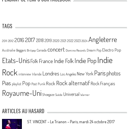
TAGS
Angleterre
2017
2016
2018
2019
2020
2021
2022
2023
2011
2012
2024
concert
Electro Pop
Australie
Canada
Beggars
Dream Pop
Britpop
Domino Records
Indie
Etats-Unis
Indie Pop
France
Indie Folk
Folk
Rock
Paris
Londres
photos
New York
Los Angeles
interview
Irlande
Pias
Rock alternatif
Pop
Rock
Rock Français
playlist
Post Punk
Royaume-Uni
Universal
Shoegaze
Suède
Warner
ARTICLES AU HASARD
ST. VINCENT – Le Trianon – Paris, mardi 24 octobre 2017