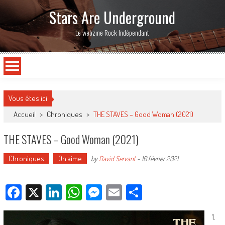
Stars Are Underground
Le webzine Rock Indépendant
Vous êtes ici
Accueil
>
Chroniques
>
THE STAVES – Good Woman (2021)
THE STAVES – Good Woman (2021)
Chroniques
On aime
by
David Servant
-
10 février 2021
Facebook
X
LinkedIn
WhatsApp
Messenger
Email
Partager
1.