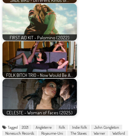
JADE BIRD - Different Kinds of…
FIRST AID KIT - Palomino (2022)
FOLK BITCH TRIO - Now Would Be A…
CELESTE - Woman of Faces (2025)
Tagged
2021
Angleterre
Folk
Indie Folk
John Congleton
Nonesuch Records
Royaume-Uni
The Staves
Warner
Watford