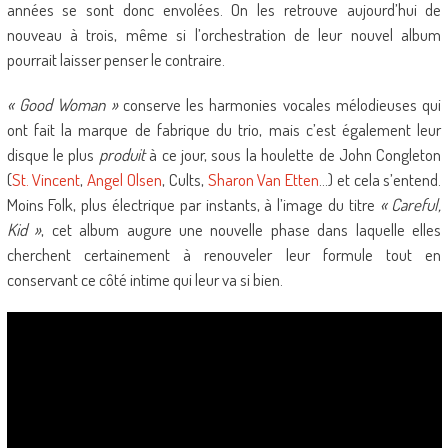
années se sont donc envolées. On les retrouve aujourd’hui de
nouveau à trois, même si l’orchestration de leur nouvel album
pourrait laisser penser le contraire.
« Good Woman »
conserve les harmonies vocales mélodieuses qui
ont fait la marque de fabrique du trio, mais c’est également leur
disque le plus
produit
à ce jour, sous la houlette de John Congleton
(
St. Vincent
,
Angel Olsen
, Cults,
Sharon Van Etten
…) et cela s’entend.
Moins Folk, plus électrique par instants, à l’image du titre
« Careful,
Kid »
, cet album augure une nouvelle phase dans laquelle elles
cherchent certainement à renouveler leur formule tout en
conservant ce côté intime qui leur va si bien.