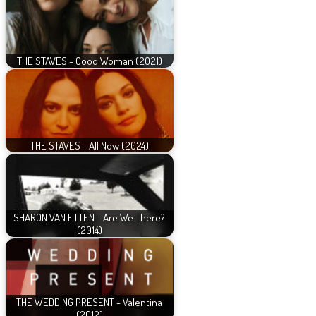
THE STAVES - Good Woman (2021)
THE STAVES - All Now (2024)
SHARON VAN ETTEN - Are We There?
(2014)
THE WEDDING PRESENT - Valentina
(2012)