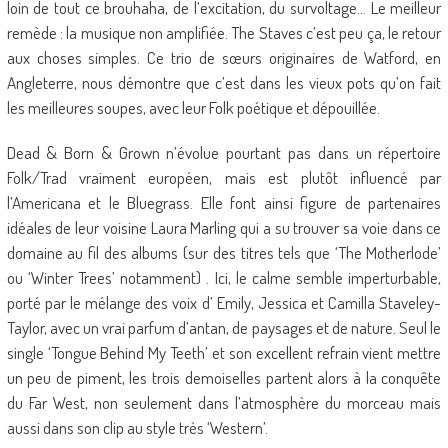
loin de tout ce brouhaha, de l’excitation, du survoltage… Le meilleur
remède : la musique non amplifiée. The Staves c’est peu ça, le retour
aux choses simples. Ce trio de sœurs originaires de Watford, en
Angleterre, nous démontre que c’est dans les vieux pots qu’on fait
les meilleures soupes, avec leur Folk poétique et dépouillée.
Dead & Born & Grown n’évolue pourtant pas dans un répertoire
Folk/Trad vraiment européen, mais est plutôt influencé par
l’Americana et le Bluegrass. Elle font ainsi figure de partenaires
idéales de leur voisine Laura Marling qui a su trouver sa voie dans ce
domaine au fil des albums (sur des titres tels que ‘The Motherlode’
ou ‘Winter Trees’ notamment) . Ici, le calme semble imperturbable,
porté par le mélange des voix d’ Emily, Jessica et Camilla Staveley-
Taylor, avec un vrai parfum d’antan, de paysages et de nature. Seul le
single ‘Tongue Behind My Teeth’ et son excellent refrain vient mettre
un peu de piment, les trois demoiselles partent alors à la conquête
du Far West, non seulement dans l’atmosphère du morceau mais
aussi dans son clip au style très ‘Western’.