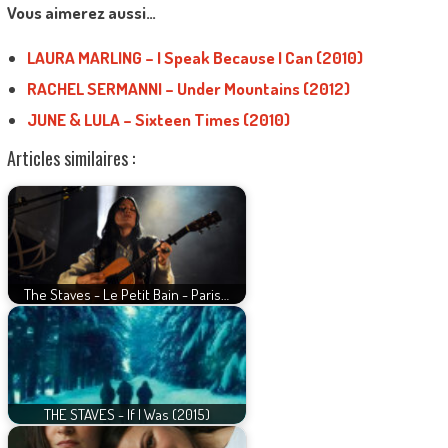
Vous aimerez aussi…
LAURA MARLING – I Speak Because I Can (2010)
RACHEL SERMANNI – Under Mountains (2012)
JUNE & LULA – Sixteen Times (2010)
Articles similaires :
The Staves - Le Petit Bain - Paris…
THE STAVES - If I Was (2015)