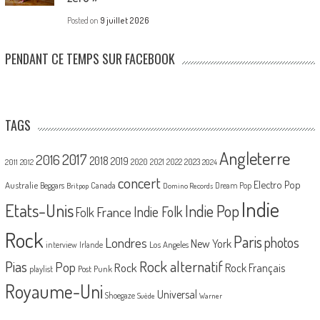
Posted on
9 juillet 2026
PENDANT CE TEMPS SUR FACEBOOK
TAGS
Angleterre
2017
2016
2018
2019
2020
2021
2022
2023
2011
2012
2024
concert
Electro Pop
Australie
Canada
Beggars
Dream Pop
Britpop
Domino Records
Indie
Etats-Unis
Indie Pop
France
Indie Folk
Folk
Rock
Paris
Londres
photos
New York
Los Angeles
interview
Irlande
Pias
Rock alternatif
Pop
Rock
Rock Français
playlist
Post Punk
Royaume-Uni
Universal
Shoegaze
Suède
Warner