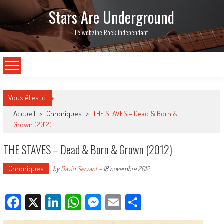
Stars Are Underground
Le webzine Rock Indépendant
Vous êtes ici
Accueil
>
Chroniques
>
THE STAVES – Dead & Born &
Grown (2012)
THE STAVES – Dead & Born & Grown (2012)
Chroniques
by
David Servant
-
18 novembre 2012
Facebook
X
LinkedIn
WhatsApp
Messenger
Email
Partager