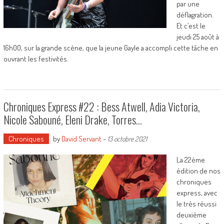
par une
déflagration.
Et c’est le
jeudi 25 août à
16h00, sur la grande scène, que la jeune Gayle a accompli cette tâche en
ouvrant les festivités.
Chroniques Express #22 : Bess Atwell, Adia Victoria,
Nicole Sabouné, Eleni Drake, Torres…
Chroniques
by
David Servant
-
13 octobre 2021
La 22ème
édition de nos
chroniques
express, avec
le très réussi
deuxième