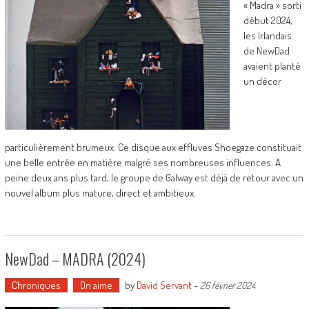
« Madra » sorti
début 2024,
les Irlandais
de NewDad
avaient planté
un décor
particulièrement brumeux. Ce disque aux effluves Shoegaze constituait
une belle entrée en matière malgré ses nombreuses influences. A
peine deux ans plus tard, le groupe de Galway est déjà de retour avec un
nouvel album plus mature, direct et ambitieux.
NewDad – MADRA (2024)
Chroniques
On aime
by
David Servant
-
26 février 2024