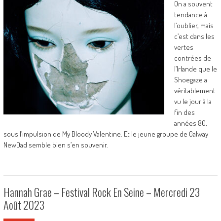
On a souvent
tendance à
l’oublier, mais
c’est dans les
vertes
contrées de
l’Irlande que le
Shoegaze a
véritablement
vu le jour à la
fin des
années 80,
sous l’impulsion de My Bloody Valentine. Et le jeune groupe de Galway
NewDad semble bien s’en souvenir.
Hannah Grae – Festival Rock En Seine – Mercredi 23
Août 2023