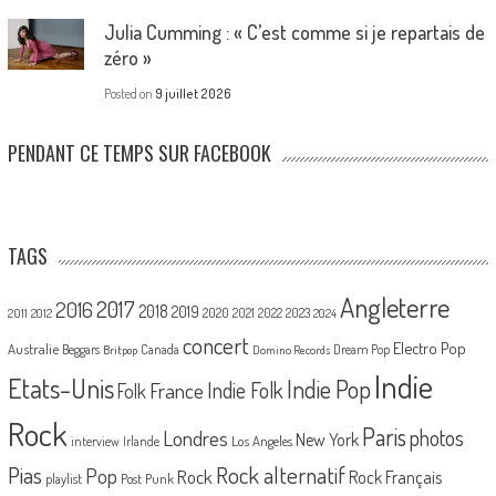
Julia Cumming : « C’est comme si je repartais de
zéro »
Posted on
9 juillet 2026
PENDANT CE TEMPS SUR FACEBOOK
TAGS
Angleterre
2017
2016
2018
2019
2020
2021
2022
2023
2011
2012
2024
concert
Electro Pop
Australie
Canada
Beggars
Dream Pop
Britpop
Domino Records
Indie
Etats-Unis
Indie Pop
France
Indie Folk
Folk
Rock
Paris
Londres
photos
New York
Los Angeles
interview
Irlande
Pias
Rock alternatif
Pop
Rock
Rock Français
playlist
Post Punk