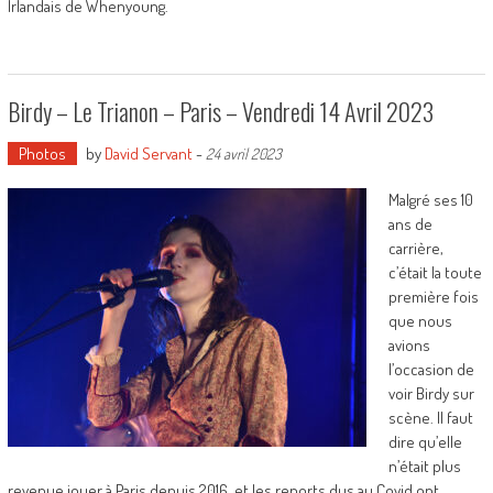
Irlandais de Whenyoung.
Birdy – Le Trianon – Paris – Vendredi 14 Avril 2023
Photos
by
David Servant
-
24 avril 2023
Malgré ses 10
ans de
carrière,
c’était la toute
première fois
que nous
avions
l’occasion de
voir Birdy sur
scène. Il faut
dire qu’elle
n’était plus
revenue jouer à Paris depuis 2016, et les reports dus au Covid ont