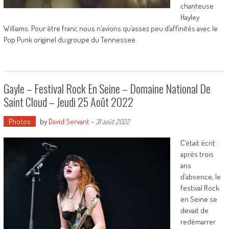
chanteuse
Hayley
Williams. Pour être franc nous n’avions qu’assez peu d’affinités avec le
Pop Punk originel du groupe du Tennessee.
Gayle – Festival Rock En Seine – Domaine National De
Saint Cloud – Jeudi 25 Août 2022
Photos
by
David Servant
-
31 août 2022
C’était écrit :
après trois
ans
d’absence, le
festival Rock
en Seine se
devait de
redémarrer