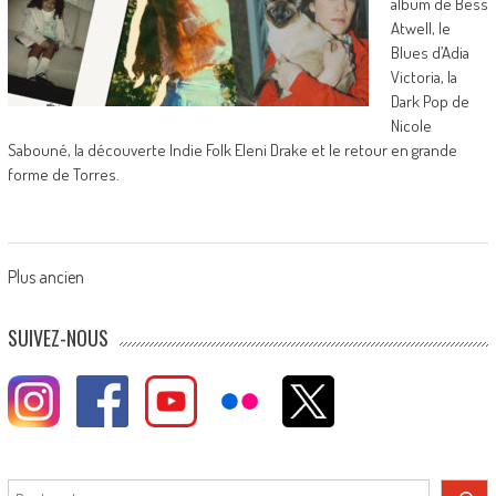
album de Bess
Atwell, le
Blues d’Adia
Victoria, la
Dark Pop de
Nicole
Sabouné, la découverte Indie Folk Eleni Drake et le retour en grande
forme de Torres.
Posts
Plus ancien
navigation
SUIVEZ-NOUS
Rechercher