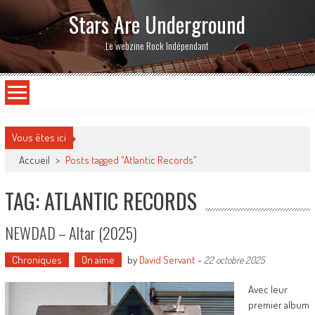
Stars Are Underground
Le webzine Rock Indépendant
Vous êtes ici
Accueil
>
Posts tagged "Atlantic Records"
TAG: ATLANTIC RECORDS
NEWDAD – Altar (2025)
Chroniques
On aime
by
David Servant
-
22 octobre 2025
Avec leur
premier album