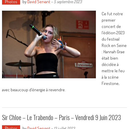
Photos
by
David Servant
-
5 septembre 2023
Ce fut notre
premier
concert de
l’édition 2023
du festival
Rock en Seine
: Hannah Grae
était bien
décidée à
mettre le feu
à la scène
Firestone,
avec beaucoup d’énergie à revendre.
Sir Chloe – Le Trabendo – Paris – Vendredi 9 Juin 2023
Photos
by
David Servant
-
13 juillet 2023