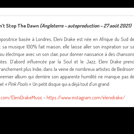
n’t Stop The Dawn
(Angleterre – autoproduction – 27 août 2021)
ositrice basée à Londres, Eleni Drake est née en Afrique du Sud d
 sa musique 100% fait maison, elle laisse aller son inspiration sur s
 ou électrique avec un son clair, pour donner naissance à des chanson
tes. D’abord influencée par la Soul et le Jazz, Eleni Drake pren
franchement plus Indie, dans la veine de nombreux artistes de Bedroo
 premier album qui derrière son apparente humilité ne manque pas d
et
« Pink Pools »
. Un petit disque qui a déjà tout d’un grand.
.com/EleniDrakeMusic
–
https://www.instagram.com/elenidrake/