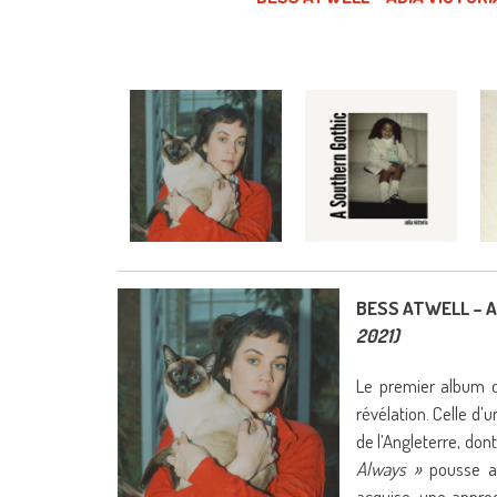
BESS ATWELL – A
2021)
Le premier album 
révélation. Celle d
de l’Angleterre, don
Always »
pousse au
acquise, une approc