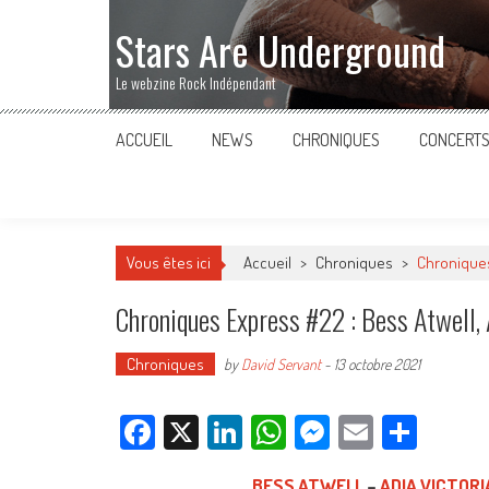
Stars Are Underground
Le webzine Rock Indépendant
ACCUEIL
NEWS
CHRONIQUES
CONCERT
Vous êtes ici
Accueil
>
Chroniques
>
Chroniques 
Chroniques Express #22 : Bess Atwell, 
Chroniques
by
David Servant
-
13 octobre 2021
Facebook
X
LinkedIn
WhatsApp
Messenger
Email
Parta
BESS ATWELL
–
ADIA VICTORI