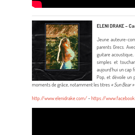
ELENI DRAKE – Ca
Jeune auteure-comp
parents Grecs. Avec
guitare acoustique,
simples et touchan
aujourd’hui un cap 
Pop, et dévoile un
moments de grâce, notamment les titres
« Sun Bear »
http://www.elenidrake.com/
–
https://www.facebook