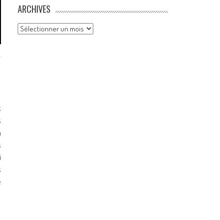
ARCHIVES
Archives
k
s
a
s
i
s
e