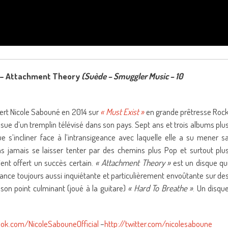
– Attachment Theory
(Suède – Smuggler Music – 10
ert Nicole Sabouné en 2014 sur
« Must Exist »
en grande prêtresse Roc
sue d’un tremplin télévisé dans son pays. Sept ans et trois albums plu
e s’incliner face à l’intransigeance avec laquelle elle a su mener s
ns jamais se laisser tenter par des chemins plus Pop et surtout plu
ient offert un succès certain.
« Attachment Theory »
est un disque qu
nce toujours aussi inquiétante et particulièrement envoûtante sur de
son point culminant (joué à la guitare)
« Hard To Breathe »
. Un disqu
ok.com/NicoleSabouneOfficial
–
http://twitter.com/nicolesaboune