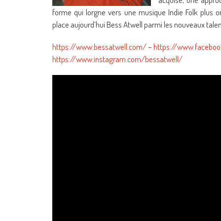
forme qui lorgne vers une musique Indie Folk plus oni
place aujourd’hui Bess Atwell parmi les nouveaux talen
https://www.bessatwell.com/
–
https://www.facebo
https://www.instagram.com/bessatwell/