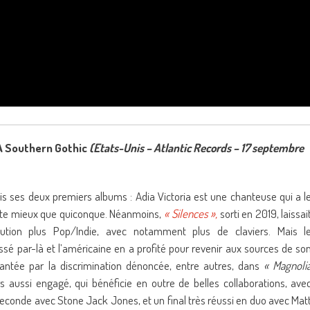
A Southern Gothic
(Etats-Unis – Atlantic Records – 17 septembre
uis ses deux premiers albums : Adia Victoria est une chanteuse qui a l
ante mieux que quiconque. Néanmoins,
« Silences »,
sorti en 2019, laissai
lution plus Pop/Indie, avec notamment plus de claviers. Mais l
sé par-là et l’américaine en a profité pour revenir aux sources de so
antée par la discrimination dénoncée, entre autres, dans
« Magnoli
s aussi engagé, qui bénéficie en outre de belles collaborations, ave
econde avec Stone Jack Jones, et un final très réussi en duo avec Mat