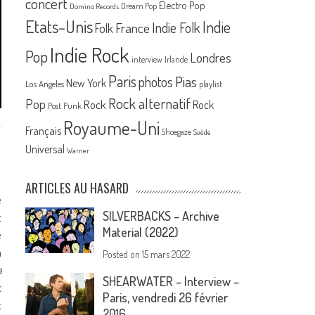
concert
Electro Pop
Dream Pop
Domino Records
Etats-Unis
Indie
France
Indie Folk
Folk
Indie Rock
Pop
Londres
interview
Irlande
Paris
Pias
photos
New York
Los Angeles
playlist
Rock alternatif
Pop
Rock
Rock
Post Punk
Royaume-Uni
Français
Shoegaze
Suède
Universal
Warner
ARTICLES AU HASARD
e
SILVERBACKS – Archive
t
Material (2022)
e
n
Posted on
15 mars 2022
a
SHEARWATER – Interview –
c
Paris, vendredi 26 février
t
2016