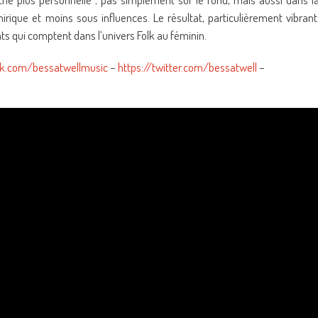
rique et moins sous influences. Le résultat, particulièrement vibrant
ts qui comptent dans l’univers Folk au féminin.
ok.com/bessatwellmusic
–
https://twitter.com/bessatwell
–