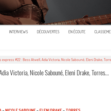
S
INTERVIEWS
DÉCOUVERTES
EN ÉCOUTE
CLASSEME
express #22 : Bess Atwell, Adia Victoria, Nicole Sabouné, Eleni Drake, Tor
Adia Victoria, Nicole Sabouné, Eleni Drake, Torres…
ger
A
–
NICOLE SABOUNE
–
ELENI DRAKE
–
TORRES