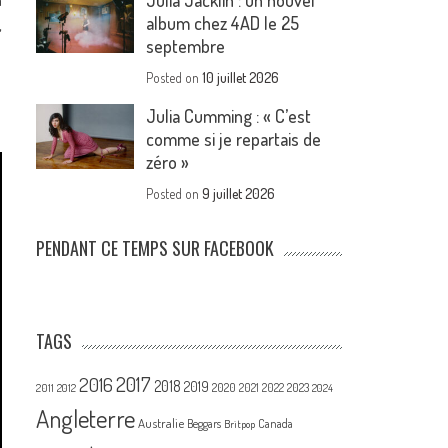
Julia Jacklin : un nouvel
album chez 4AD le 25
,
septembre
Posted on
10 juillet 2026
Julia Cumming : « C’est
comme si je repartais de
zéro »
Posted on
9 juillet 2026
PENDANT CE TEMPS SUR FACEBOOK
TAGS
2017
2016
2018
2019
2020
2021
2022
2023
2011
2012
2024
Angleterre
Australie
Canada
Beggars
Britpop