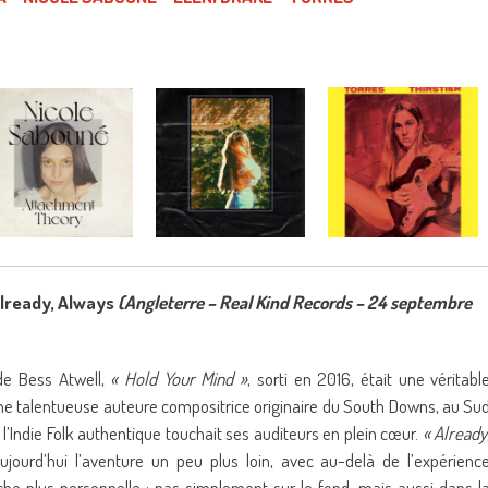
lready, Always
(Angleterre – Real Kind Records – 24 septembre
de Bess Atwell,
« Hold Your Mind »
, sorti en 2016, était une véritabl
’une talentueuse auteure compositrice originaire du South Downs, au Su
t l’Indie Folk authentique touchait ses auditeurs en plein cœur.
« Already
jourd’hui l’aventure un peu plus loin, avec au-delà de l’expérienc
he plus personnelle ; pas simplement sur le fond, mais aussi dans l