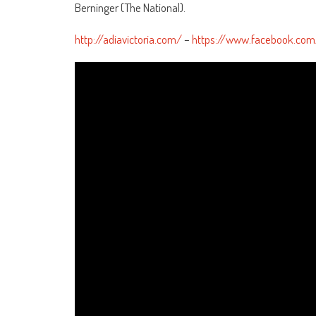
Berninger (The National).
http://adiavictoria.com/
–
https://www.facebook.com/