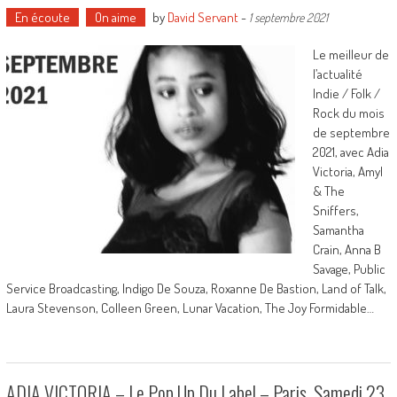
En écoute
On aime
by
David Servant
-
1 septembre 2021
Le meilleur de
l’actualité
Indie / Folk /
Rock du mois
de septembre
2021, avec Adia
Victoria, Amyl
& The
Sniffers,
Samantha
Crain, Anna B
Savage, Public
Service Broadcasting, Indigo De Souza, Roxanne De Bastion, Land of Talk,
Laura Stevenson, Colleen Green, Lunar Vacation, The Joy Formidable…
ADIA VICTORIA – Le Pop Up Du Label – Paris, Samedi 23