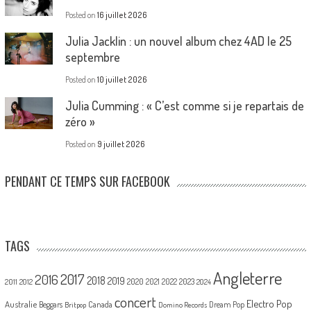
Posted on
16 juillet 2026
Julia Jacklin : un nouvel album chez 4AD le 25
septembre
Posted on
10 juillet 2026
Julia Cumming : « C’est comme si je repartais de
zéro »
Posted on
9 juillet 2026
PENDANT CE TEMPS SUR FACEBOOK
TAGS
Angleterre
2017
2016
2018
2019
2020
2021
2022
2023
2011
2012
2024
concert
Electro Pop
Australie
Canada
Beggars
Dream Pop
Britpop
Domino Records