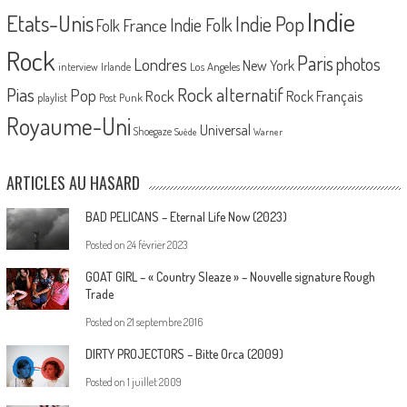
Indie
Etats-Unis
Indie Pop
France
Indie Folk
Folk
Rock
Paris
Londres
photos
New York
Los Angeles
interview
Irlande
Pias
Rock alternatif
Pop
Rock
Rock Français
playlist
Post Punk
Royaume-Uni
Universal
Shoegaze
Suède
Warner
ARTICLES AU HASARD
BAD PELICANS – Eternal Life Now (2023)
Posted on
24 février 2023
GOAT GIRL – « Country Sleaze » – Nouvelle signature Rough
Trade
Posted on
21 septembre 2016
DIRTY PROJECTORS – Bitte Orca (2009)
Posted on
1 juillet 2009