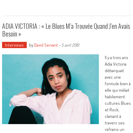
ADIA VICTORIA : « Le Blues M’a Trouvée Quand J’en Avais
Besoin »
Interviews
by
David Servant
-
5 avril 2019
Il y a trois ans
Adia Victoria
débarquait
avec une
formule bien à
elle qui mêlait
habilement
cultures Blues
et Rock,
clamant à
travers ses
refrains un