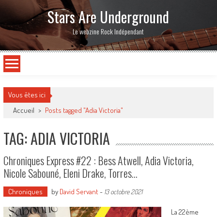
Stars Are Underground
Le webzine Rock Indépendant
Vous êtes ici
Accueil
>
Posts tagged "Adia Victoria"
TAG: ADIA VICTORIA
Chroniques Express #22 : Bess Atwell, Adia Victoria,
Nicole Sabouné, Eleni Drake, Torres…
Chroniques
by
David Servant
-
13 octobre 2021
La 22ème