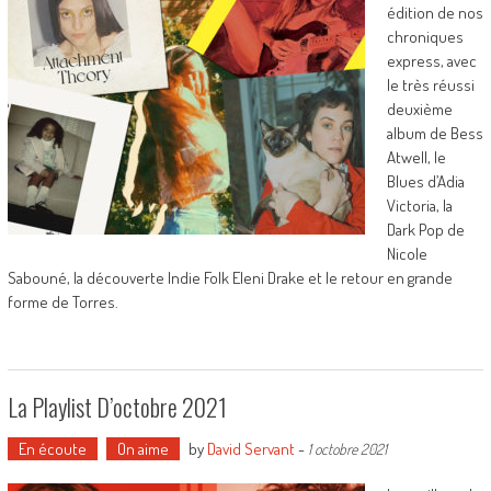
édition de nos
chroniques
express, avec
le très réussi
deuxième
album de Bess
Atwell, le
Blues d’Adia
Victoria, la
Dark Pop de
Nicole
Sabouné, la découverte Indie Folk Eleni Drake et le retour en grande
forme de Torres.
La Playlist D’octobre 2021
En écoute
On aime
by
David Servant
-
1 octobre 2021