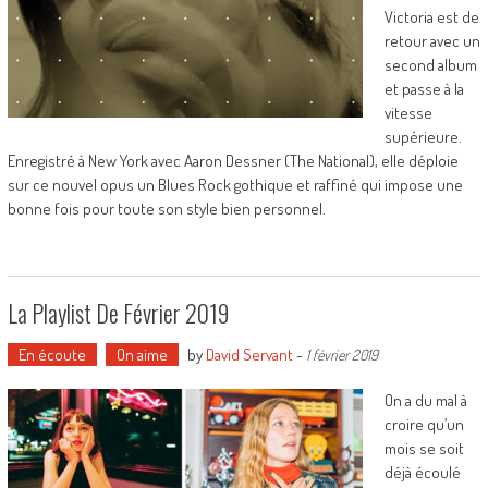
Victoria est de
retour avec un
second album
et passe à la
vitesse
supérieure.
Enregistré à New York avec Aaron Dessner (The National), elle déploie
sur ce nouvel opus un Blues Rock gothique et raffiné qui impose une
bonne fois pour toute son style bien personnel.
La Playlist De Février 2019
En écoute
On aime
by
David Servant
-
1 février 2019
On a du mal à
croire qu’un
mois se soit
déjà écoulé