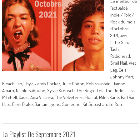
Le meilleur de
l’actualité
Indie / Folk /
Rock du mois
d’octobre
2021, avec
Little Simz,
Tasha,
Radiohead,
Snail Mail, Wet
Leg, Eels,
Johnny Marr,
Bleach Lab, Thyla, Jarvis Cocker, Julie Doiron, Reb Fountain, Damon
Albarn, Nicole Sabouné, Sylvie Kreusch, The Regrettes, The Dodos, Lisa
Mitchell, Oasis, Adia Victoria, The Velveteers, Gustaf, Miles Kane, Bad Bad
Hats, Eleni Drake, Bantam Lyons, Someone, Kit Sebastian, Le Ren…
La Playlist De Septembre 2021