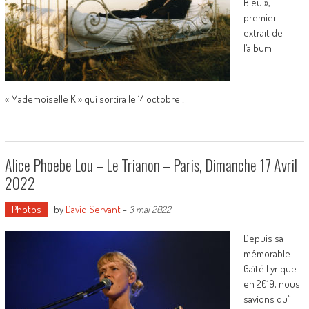
Bleu »,
premier
extrait de
l’album
« Mademoiselle K » qui sortira le 14 octobre !
Alice Phoebe Lou – Le Trianon – Paris, Dimanche 17 Avril
2022
Photos
by
David Servant
-
3 mai 2022
Depuis sa
mémorable
Gaîté Lyrique
en 2019, nous
savions qu’il