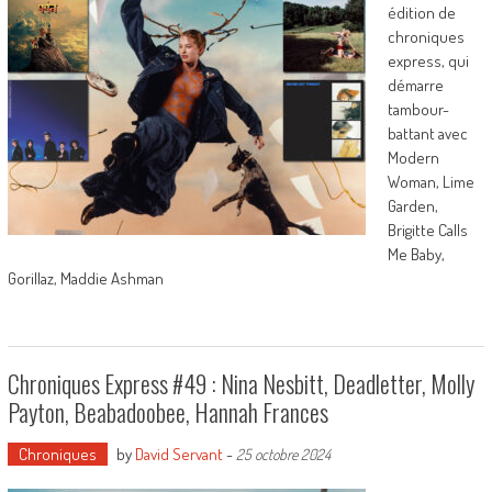
édition de
chroniques
express, qui
démarre
tambour-
battant avec
Modern
Woman, Lime
Garden,
Brigitte Calls
Me Baby,
Gorillaz, Maddie Ashman
Chroniques Express #49 : Nina Nesbitt, Deadletter, Molly
Payton, Beabadoobee, Hannah Frances
Chroniques
by
David Servant
-
25 octobre 2024