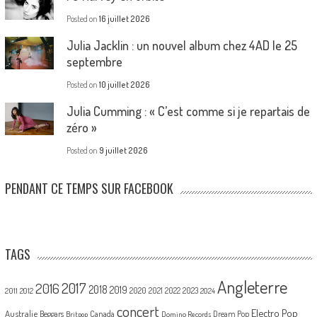
Posted on
16 juillet 2026
Julia Jacklin : un nouvel album chez 4AD le 25
septembre
Posted on
10 juillet 2026
Julia Cumming : « C’est comme si je repartais de
zéro »
Posted on
9 juillet 2026
PENDANT CE TEMPS SUR FACEBOOK
TAGS
Angleterre
2017
2016
2018
2019
2020
2021
2022
2023
2011
2012
2024
concert
Electro Pop
Australie
Canada
Beggars
Dream Pop
Britpop
Domino Records