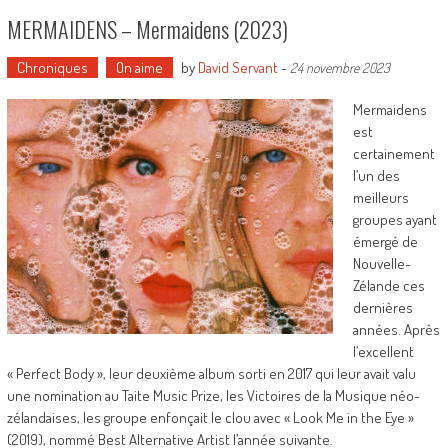
MERMAIDENS – Mermaidens (2023)
Chroniques
On aime
by
David Servant
-
24 novembre 2023
Mermaidens
est
certainement
l’un des
meilleurs
groupes ayant
émergé de
Nouvelle-
Zélande ces
dernières
années. Après
l’excellent
« Perfect Body », leur deuxième album sorti en 2017 qui leur avait valu
une nomination au Taite Music Prize, les Victoires de la Musique néo-
zélandaises, les groupe enfonçait le clou avec « Look Me in the Eye »
(2019), nommé Best Alternative Artist l’année suivante.