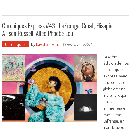
Chroniques Express #43 : LaFrange, Cmat, Elisapie,
Allison Russell, Alice Phoebe Lou …
Chroniques
by
David Servant
-
13 novembre 2023
La 43ème
édition de nos
chroniques
express, avec
une sélection
globalement
Indie Folk qui
nous
emmènera en
France avec
LaFrange, en
Irlande avec