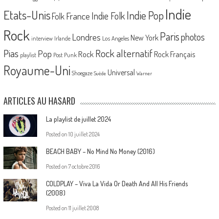
Indie
Etats-Unis
Indie Pop
France
Indie Folk
Folk
Rock
Paris
Londres
photos
New York
Los Angeles
interview
Irlande
Pias
Rock alternatif
Pop
Rock
Rock Français
playlist
Post Punk
Royaume-Uni
Universal
Shoegaze
Suède
Warner
ARTICLES AU HASARD
La playlist de juillet 2024
Posted on
10 juillet 2024
BEACH BABY – No Mind No Money (2016)
Posted on
7 octobre 2016
COLDPLAY – Viva La Vida Or Death And All His Friends
(2008)
Posted on
11 juillet 2008