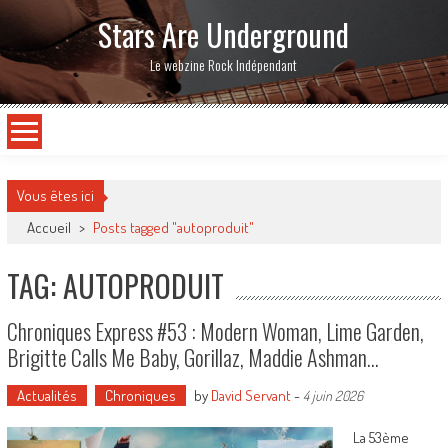
Stars Are Underground
Le webzine Rock Indépendant
Vous êtes ici
Accueil
>
Posts tagged "autoproduit"
TAG: AUTOPRODUIT
Chroniques Express #53 : Modern Woman, Lime Garden,
Brigitte Calls Me Baby, Gorillaz, Maddie Ashman…
Actualités
Chroniques
by
David Servant
-
4 juin 2026
La 53ème