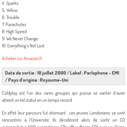
4. Sparks
5. Yellow
6. Trouble
7. Parachutes
8. High Speed
9. We Never Change
10. Everything’s Not Lost
Acheter sur Amazon.fr
Date de sortie : 10 juillet 2000 / Label : Parlophone – EMI
/ Pays d’origine : Royaume-Uni
Coldplay est l’un des rares groupes qui puisse se vanter d’avoir
atteint un tel statut en un temps record.
En effet leur parcours fut étonnant : ces jeunes Londoniens se sont
rencontrés a l’Université. Ils décidèrent alors de sortir un CD
autoproduit à 500 exemplaires (The Blue Room EP) puis un 2ème