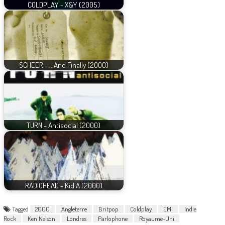
COLDPLAY - X&Y (2005)
SCHEER - ...And Finally (2000)
TURN - Antisocial (2000)
RADIOHEAD - Kid A (2000)
Tagged
2000
Angleterre
Britpop
Coldplay
EMI
Indie
Rock
Ken Nelson
Londres
Parlophone
Royaume-Uni