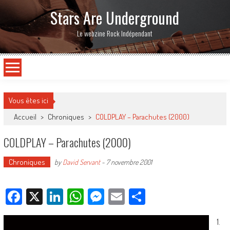
Stars Are Underground
Le webzine Rock Indépendant
Vous êtes ici
Accueil
>
Chroniques
>
COLDPLAY – Parachutes (2000)
COLDPLAY – Parachutes (2000)
Chroniques
by
David Servant
-
7 novembre 2001
Facebook
X
LinkedIn
WhatsApp
Messenger
Email
Partager
1.