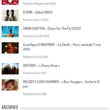
Posted on
18 septembre 2006
BJÖRK – Debut (1993)
Posted on
18 juin 2003
GRIAN CHATTEN – Chaos For The Fly (2023)
Posted on
5 juillet 2023
[Live Report] PAVEMENT – Le Zénith – Paris, vendredi 7 mai
2010
Posted on
10 mai 2010
ANTEROS – « Cherry Drop »
Posted on
5 mai 2017
MELODY’S ECHO CHAMBER – « Bon Voyage » – Sortie le 15
juin
Posted on
9 mai 2018
ARCHIVES