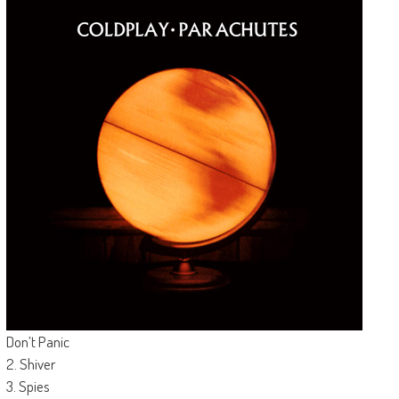
Don’t Panic
2. Shiver
3. Spies