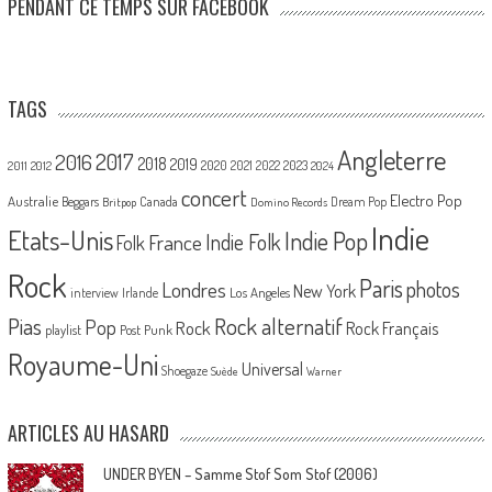
PENDANT CE TEMPS SUR FACEBOOK
TAGS
Angleterre
2017
2016
2018
2019
2020
2021
2022
2023
2011
2012
2024
concert
Electro Pop
Australie
Canada
Beggars
Dream Pop
Britpop
Domino Records
Indie
Etats-Unis
Indie Pop
France
Indie Folk
Folk
Rock
Paris
Londres
photos
New York
Los Angeles
interview
Irlande
Pias
Rock alternatif
Pop
Rock
Rock Français
playlist
Post Punk
Royaume-Uni
Universal
Shoegaze
Suède
Warner
ARTICLES AU HASARD
UNDER BYEN – Samme Stof Som Stof (2006)