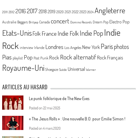
Angleterre
2017
2016
2018
2019
2020
2021
2022
2023
2011
2012
2024
concert
Electro Pop
Australie
Canada
Beggars
Dream Pop
Britpop
Domino Records
Indie
Etats-Unis
Indie Pop
France
Indie Folk
Folk
Rock
Paris
Londres
photos
New York
Los Angeles
interview
Irlande
Pias
Rock alternatif
Pop
Rock
Rock Français
playlist
Post Punk
Royaume-Uni
Universal
Shoegaze
Suède
Warner
ARTICLES AU HASARD
Le punk folklorique de The New Eves
Posted on
22 mai 2025
« The Jesus Rolls » : Une nouvelle B.O. pour Emilie Simon !
Posted on
4 mars 2020