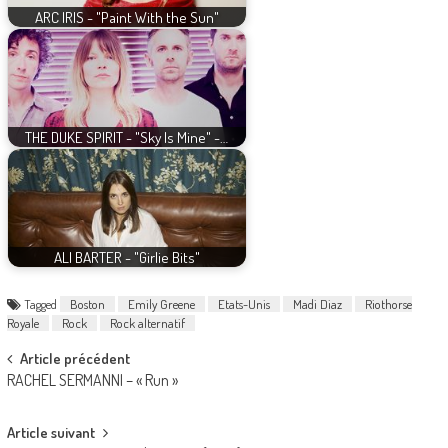
ARC IRIS - "Paint With the Sun"
THE DUKE SPIRIT - "Sky Is Mine" -…
ALI BARTER - "Girlie Bits"
Tagged
Boston
Emily Greene
Etats-Unis
Madi Diaz
Riothorse
Royale
Rock
Rock alternatif
Post
Article précédent
RACHEL SERMANNI – « Run »
navigation
Article suivant