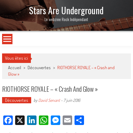
Stars Are Underground
Le webzine Rock Indépendant
Vous êtes ici
Accueil
>
Découvertes
>
RIOTHORSE ROYALE – « Crash and
Glow »
RIOTHORSE ROYALE – « Crash And Glow »
Découvertes
by
David Servant
-
7 juin 2016
Facebook
X
LinkedIn
WhatsApp
Messenger
Email
Partager