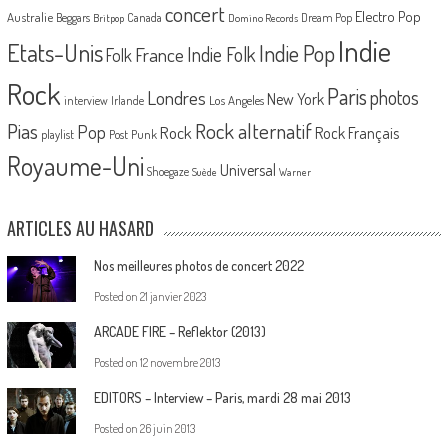
concert
Electro Pop
Australie
Canada
Beggars
Dream Pop
Britpop
Domino Records
Indie
Etats-Unis
Indie Pop
France
Indie Folk
Folk
Rock
Paris
Londres
photos
New York
Los Angeles
interview
Irlande
Pias
Rock alternatif
Pop
Rock
Rock Français
playlist
Post Punk
Royaume-Uni
Universal
Shoegaze
Suède
Warner
ARTICLES AU HASARD
Nos meilleures photos de concert 2022
Posted on
21 janvier 2023
ARCADE FIRE – Reflektor (2013)
Posted on
12 novembre 2013
EDITORS – Interview – Paris, mardi 28 mai 2013
Posted on
26 juin 2013