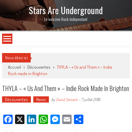
Stars Are Underground
Le webzine Rock Indépendant
Vous êtes ici
Accueil
>
Découvertes
>
THYLA – « Us and Them » – Indie
Rock made in Brighton
THYLA – « Us And Them » – Indie Rock Made In Brighton
Découvertes
News
by
David Servant
-
7 juillet 2016
Facebook
X
LinkedIn
WhatsApp
Messenger
Email
Partager