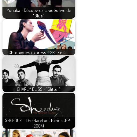
Yonaka - Découvrez la vidéo live de
"Blue"
Chroniques express #26 : Eels,…
CHARLY BLISS - "Glitter"
SHEEDUZ – The Barefoot Fairies (EP -
2004)