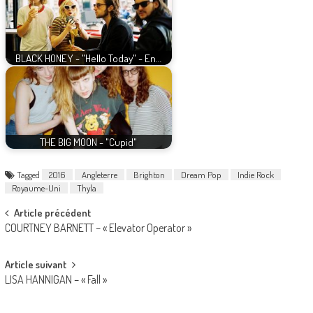
BLACK HONEY - "Hello Today" - En…
THE BIG MOON - "Cupid"
Tagged
2016
Angleterre
Brighton
Dream Pop
Indie Rock
Royaume-Uni
Thyla
Post
Article précédent
COURTNEY BARNETT – « Elevator Operator »
navigation
Article suivant
LISA HANNIGAN – « Fall »