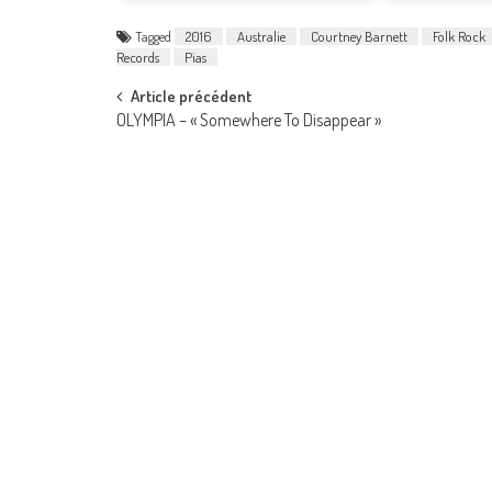
Tagged
2016
Australie
Courtney Barnett
Folk Rock
Records
Pias
Post
Article précédent
OLYMPIA – « Somewhere To Disappear »
navigation