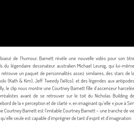
biaisé de l’humour, Barnett révèle une nouvelle vidéo pour son titr
ils du légendaire dessinateur australien Michael Leunig, qui lui-mêm
 retrouve un paquet de personnalités assez similaires, des stars de l
ki (Kath & Kim), Jeff Tweedy (Wilco), et des légendes aux antipode
y, le clip nous montre une Courtney Barnett fille d’ascenseur harcelé
réalistes avant de se retrouver sur le toit du Nicholas Building d
ord de la « perception et de clarté », en imaginant qu’elle « joue à Si
que Courtney Barnett est l’imitable Courtney Barnett – une tranche de vi
’elle seule est capable d’imprégner de tant d’esprit et d’imagination.