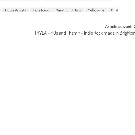
House Anxiety
Indie Rock
Marathon Artists
Melbourne
Milk!
Article suivant
THYLA – « Us and Them » – Indie Rock made in Brighto