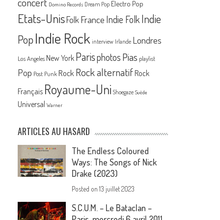
concert
Electro Pop
Dream Pop
Domino Records
Etats-Unis
Indie
France
Indie Folk
Folk
Indie Rock
Pop
Londres
interview
Irlande
Paris
Pias
photos
New York
Los Angeles
playlist
Rock alternatif
Pop
Rock
Rock
Post Punk
Royaume-Uni
Français
Shoegaze
Suède
Universal
Warner
ARTICLES AU HASARD
The Endless Coloured
Ways: The Songs of Nick
Drake (2023)
Posted on
13 juillet 2023
S.C.U.M. – Le Bataclan –
Paris, mercredi 6 avril 2011