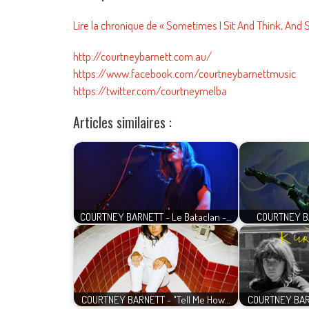
Lire la chronique de « Sometimes I Sit And Think, And 
http://courtneybarnett.com.au/
https://www.facebook.com/courtneybarnettmusic
https://twitter.com/courtneymelba
Articles similaires :
COURTNEY BARNETT - Le Bataclan -…
COURTNEY BA
COURTNEY BARNETT - "Tell Me How…
COURTNEY BAR