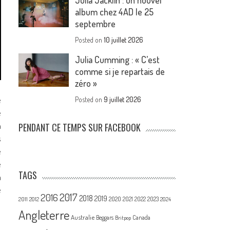
Julia Jacklin : un nouvel
album chez 4AD le 25
septembre
Posted on
10 juillet 2026
Julia Cumming : « C’est
comme si je repartais de
zéro »
e
Posted on
9 juillet 2026
e
a
PENDANT CE TEMPS SUR FACEBOOK
s
e
e
TAGS
m
e
2017
2016
2018
2019
2020
2021
2022
2023
2011
2012
2024
Angleterre
Australie
Canada
Beggars
Britpop