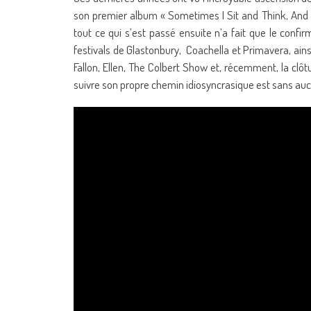
son premier album « Sometimes I Sit and Think, And S
tout ce qui s’est passé ensuite n’a fait que le con
festivals de Glastonbury, Coachella et Primavera, ain
Fallon, Ellen, The Colbert Show et, récemment, la clô
suivre son propre chemin idiosyncrasique est sans aucun