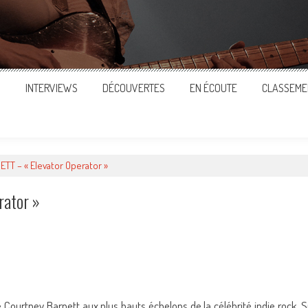
S
INTERVIEWS
DÉCOUVERTES
EN ÉCOUTE
CLASSEME
T – « Elevator Operator »
ator »
ger
 Courtney Barnett aux plus hauts échelons de la célébrité indie rock. S