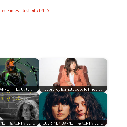
Sometimes I Just Sit » (2015)
RNETT - La Gaîté…
Courtney Barnett dévoile l'inédit…
NETT & KURT VILE -…
COURTNEY BARNETT & KURT VILE -…