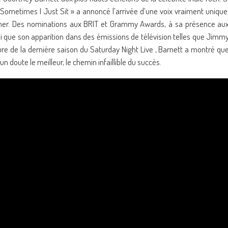
ometimes I Just Sit » a annoncé l’arrivée d’une voix vraiment unique
firmer. Des nominations aux BRIT et Grammy Awards, à sa présence au
si que son apparition dans des émissions de télévision telles que Jimm
ture de la dernière saison du Saturday Night Live , Barnett a montré qu
 doute le meilleur, le chemin infaillible du succès.