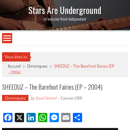
Stars Are Underground
Le webzine Rock Indépendant
Vous êtes ici
Accueil
>
Chroniques
>
SHEEDUZ – The Barefoot Fairies (EP
– 2004)
SHEEDUZ – The Barefoot Fairies (EP – 2004)
Chroniques
by
David Servant
-
3 janvier 2005
Facebook
X
LinkedIn
WhatsApp
Messenger
Email
Partager