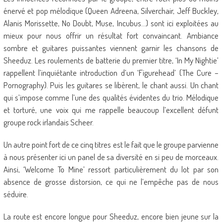
énervé et pop mélodique (Queen Adreena, Silverchair, Jeff Buckley,
Alanis Morissette, No Doubt, Muse, Incubus…) sont ici exploitées au
mieux pour nous offrir un résultat fort convaincant. Ambiance
sombre et guitares puissantes viennent garnir les chansons de
Sheeduz. Les roulements de batterie du premier titre, ‘In My Nightie’
rappellent l’inquiétante introduction d’un ‘Figurehead’ (The Cure –
Pornography). Puis les guitares se libèrent, le chant aussi. Un chant
qui s’impose comme l’une des qualités évidentes du trio. Mélodique
et torturé, une voix qui me rappelle beaucoup l’excellent défunt
groupe rock irlandais Scheer.
Un autre point fort de ce cinq titres est le fait que le groupe parvienne
à nous présenter ici un panel de sa diversité en si peu de morceaux.
Ainsi, ‘Welcome To Mine’ ressort particulièrement du lot par son
absence de grosse distorsion, ce qui ne l’empêche pas de nous
séduire.
La route est encore longue pour Sheeduz, encore bien jeune sur la