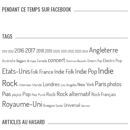
PENDANT CE TEMPS SUR FACEBOOK
TAGS
Angleterre
2017
2016
2018
2019
2020
2021
2022
2023
2011
2012
2024
concert
Electro Pop
Australie
Canada
Beggars
Dream Pop
Britpop
Domino Records
Indie
Etats-Unis
Indie Pop
France
Indie Folk
Folk
Rock
Paris
Londres
photos
New York
Los Angeles
interview
Irlande
Pias
Rock alternatif
Pop
Rock
Rock Français
playlist
Post Punk
Royaume-Uni
Universal
Shoegaze
Suède
Warner
ARTICLES AU HASARD