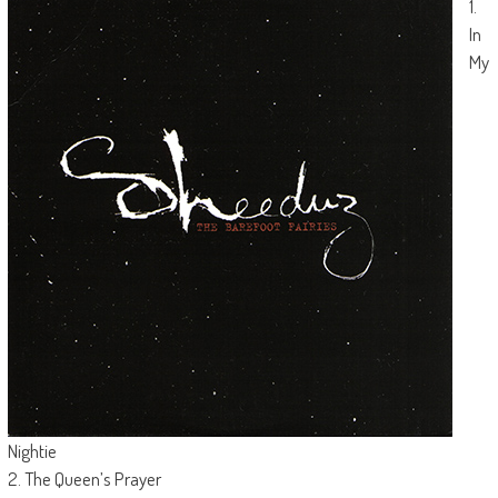
1.
In
My
Nightie
2. The Queen’s Prayer