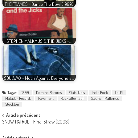
THE FRAMES - Dance The Devil (1999)
STEPHEN MALKMUS & THE JICKS -…
SOULWAX - Much Against Everyone's…
Tagged
1999
Domino Records
Etats-Unis
Indie Rock
Lo-Fi
Matador Records
Pavement
Rock alternatif
Stephen Malkmus
Stockton
Post
Article précédent
SNOW PATROL – Final Straw (2003)
navigation
Article suivant