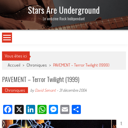
Stars Are Underground
Le webzine Rock Indépendant
Vous êtes ici
Accueil
>
Chroniques
>
PAVEMENT – Terror Twilight (1999)
PAVEMENT – Terror Twilight (1999)
Chroniques
by
David Servant
-
31 décembre 2004
Facebook
X
LinkedIn
WhatsApp
Messenger
Email
Partager
1.