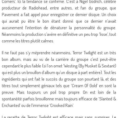
Corners’. Ici la tendance se confirme. C’est à Nigel Godrich, célèbre
producteur de Radiohead, entre autres, et fan du groupe, que
Pavement a fait appel pour enregistrer ce dernier disque. Un choix
qui aurait pu être le bon étant donné que ce dernier n’avait
aucunement l’intention de dénaturer la personnalité du groupe.
Néanmoins la production s’avère en définitive un peu trop ‘lisse’, tout
comme les titres plutôt calmes.
Il ne faut pas s’y méprendre néanmoins, Terror Twilight est un très
bon album, mais au vu de la carrière du groupe c’est peut-être
cependant le plus faible (si l’on omet ‘Westing (By Musket & Sextant)
qui est plus un brouillon d’album qu’un disque à part entière). Tout les
ingrédients qui ont fait le succès du groupe son pourtant là, et des
titres tout simplement géniaux tels que ‘Cream Of Gold’ en sont la
preuve. Mais toujours un poil trop propre. On est loin de la
spontanéité parfois brouillonne mais toujours efficace de ‘Slanted &
Enchanted’ ou de l’immense ‘Crooked Rain’.
La recette de Terror Twilight est efficace mais sans surprises. Le