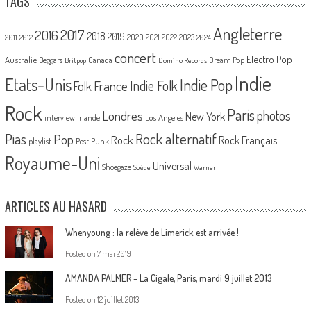
TAGS
Angleterre
2017
2016
2018
2019
2020
2021
2022
2023
2011
2012
2024
concert
Electro Pop
Australie
Canada
Beggars
Dream Pop
Britpop
Domino Records
Indie
Etats-Unis
Indie Pop
France
Indie Folk
Folk
Rock
Paris
Londres
photos
New York
Los Angeles
interview
Irlande
Pias
Rock alternatif
Pop
Rock
Rock Français
playlist
Post Punk
Royaume-Uni
Universal
Shoegaze
Suède
Warner
ARTICLES AU HASARD
Whenyoung : la relève de Limerick est arrivée !
Posted on
7 mai 2019
AMANDA PALMER – La Cigale, Paris, mardi 9 juillet 2013
Posted on
12 juillet 2013