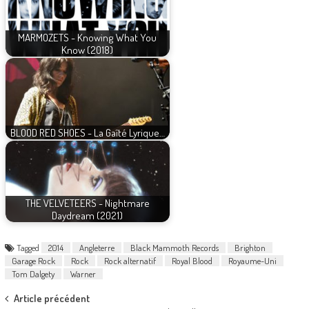
MARMOZETS - Knowing What You
Know (2018)
BLOOD RED SHOES - La Gaîté Lyrique…
THE VELVETEERS - Nightmare
Daydream (2021)
Tagged
2014
Angleterre
Black Mammoth Records
Brighton
Garage Rock
Rock
Rock alternatif
Royal Blood
Royaume-Uni
Tom Dalgety
Warner
Post
Article précédent