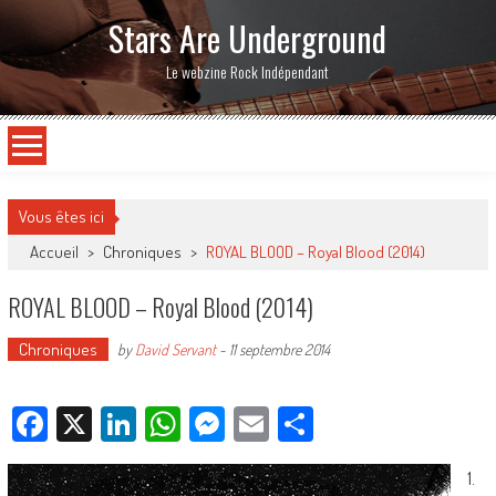
Stars Are Underground
Le webzine Rock Indépendant
Vous êtes ici
Accueil
>
Chroniques
>
ROYAL BLOOD – Royal Blood (2014)
ROYAL BLOOD – Royal Blood (2014)
Chroniques
by
David Servant
-
11 septembre 2014
Facebook
X
LinkedIn
WhatsApp
Messenger
Email
Partager
1.