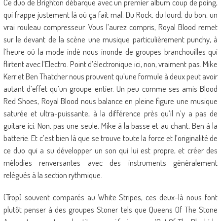
Ce duo de Brighton débarque avec un premier album coup de poing,
qui frappe justement là où ça fait mal. Du Rock, du lourd, du bon, un
vrai rouleau compresseur. Vous l’aurez compris, Royal Blood remet
sur le devant de la scène une musique particulièrement punchy, à
l’heure où la mode indé nous inonde de groupes branchouilles qui
flirtent avec l’Electro. Point d’électronique ici, non, vraiment pas. Mike
Kerr et Ben Thatcher nous prouvent qu’une formule à deux peut avoir
autant d’effet qu’un groupe entier. Un peu comme ses amis Blood
Red Shoes, Royal Blood nous balance en pleine figure une musique
saturée et ultra-puissante, à la différence près qu’il n’y a pas de
guitare ici. Non, pas une seule. Mike à la basse et au chant, Ben à la
batterie. Et c’est bien là que se trouve toute la force et l’originalité de
ce duo qui a su développer un son qui lui est propre, et créer des
mélodies renversantes avec des instruments généralement
relégués à la section rythmique.
(Trop) souvent comparés au White Stripes, ces deux-là nous font
plutôt penser à des groupes Stoner tels que Queens Of The Stone