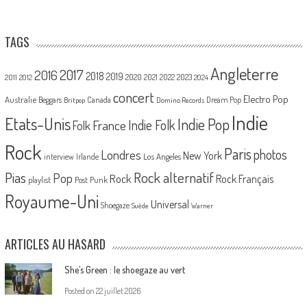
TAGS
Angleterre
2017
2016
2018
2019
2020
2021
2022
2023
2011
2012
2024
concert
Electro Pop
Australie
Canada
Beggars
Dream Pop
Britpop
Domino Records
Indie
Etats-Unis
Indie Pop
France
Indie Folk
Folk
Rock
Paris
Londres
photos
New York
Los Angeles
interview
Irlande
Pias
Rock alternatif
Pop
Rock
Rock Français
playlist
Post Punk
Royaume-Uni
Universal
Shoegaze
Suède
Warner
ARTICLES AU HASARD
She’s Green : le shoegaze au vert
Posted on
22 juillet 2026