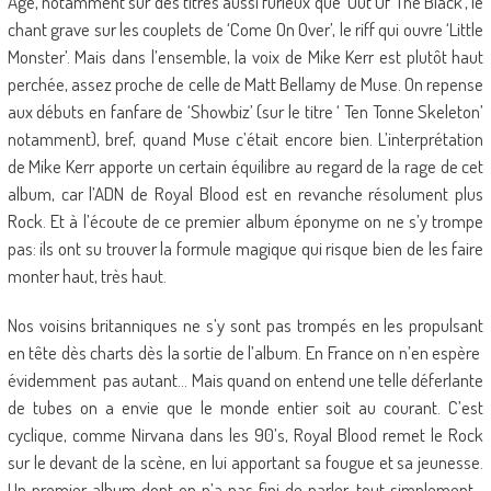
Age, notamment sur des titres aussi furieux que ‘Out Of The Black’, le
chant grave sur les couplets de ‘Come On Over’, le riff qui ouvre ‘Little
Monster’. Mais dans l’ensemble, la voix de Mike Kerr est plutôt haut
perchée, assez proche de celle de Matt Bellamy de Muse. On repense
aux débuts en fanfare de ‘Showbiz’ (sur le titre ‘ Ten Tonne Skeleton’
notamment), bref, quand Muse c’était encore bien. L’interprétation
de Mike Kerr apporte un certain équilibre au regard de la rage de cet
album, car l’ADN de Royal Blood est en revanche résolument plus
Rock. Et à l’écoute de ce premier album éponyme on ne s’y trompe
pas: ils ont su trouver la formule magique qui risque bien de les faire
monter haut, très haut.
Nos voisins britanniques ne s’y sont pas trompés en les propulsant
en tête dès charts dès la sortie de l’album. En France on n’en espère
évidemment pas autant… Mais quand on entend une telle déferlante
de tubes on a envie que le monde entier soit au courant. C’est
cyclique, comme Nirvana dans les 90’s, Royal Blood remet le Rock
sur le devant de la scène, en lui apportant sa fougue et sa jeunesse.
Un premier album dont on n’a pas fini de parler, tout simplement…