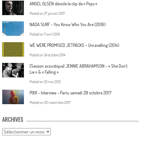
ANGEL OLSEN dévoile le clip de « Pops »
Posted on
27 janvier 2017
NADA SURF – You Know Who You Are (2016)
Posted on
7 avril 2016
WE WERE PROMISED JETPACKS – Unravelling (2014)
Posted on
24 octobre 2014
[Session acoustique] JENNIE ABRAHAMSON – « She Don’t
Lie » & « Falling »
Posted on
25 mai 2012
PIXX – Interview – Paris, samedi 28 octobre 2017
Posted on
20 novembre 2017
ARCHIVES
Archives