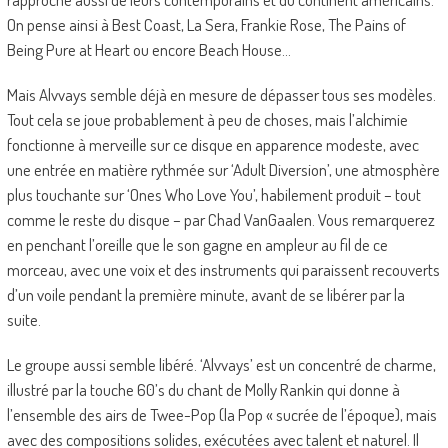
On pense ainsi à Best Coast, La Sera, Frankie Rose, The Pains of
Being Pure at Heart ou encore Beach House…
Mais Alvvays semble déjà en mesure de dépasser tous ses modèles.
Tout cela se joue probablement à peu de choses, mais l’alchimie
fonctionne à merveille sur ce disque en apparence modeste, avec
une entrée en matière rythmée sur ‘Adult Diversion’, une atmosphère
plus touchante sur ‘Ones Who Love You’, habilement produit – tout
comme le reste du disque – par Chad VanGaalen. Vous remarquerez
en penchant l’oreille que le son gagne en ampleur au fil de ce
morceau, avec une voix et des instruments qui paraissent recouverts
d’un voile pendant la première minute, avant de se libérer par la
suite.
Le groupe aussi semble libéré. ‘Alvvays’ est un concentré de charme,
illustré par la touche 60’s du chant de Molly Rankin qui donne à
l’ensemble des airs de Twee-Pop (la Pop « sucrée de l’époque), mais
avec des compositions solides, exécutées avec talent et naturel. Il