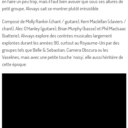
en faire un peu trop, mais il faut bien avouer que sous ses allures de
petit groupe, Alvvays sait se montrer plutôt irrésistible.
Composé de Molly Rankin (chant / guitare), Kerri Maclellan (claviers /
chant), Alec O’Hanley (guitare), Brian Murphy (basse) et Phil MacIsaac
(batterie), Alvvays explore des contrées musicales largement
explorées durant les années 90, surtout au Royaume-Uni par des
groupes tels que Belle & Sebastian, Camera Obscura ou les
Vaselines, mais avec une petite touche ‘noisy’, elle aussi héritière de
cette époque.