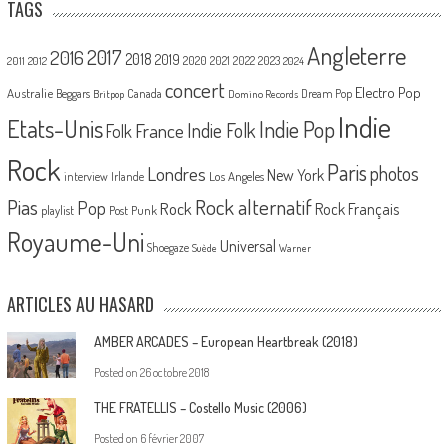
TAGS
Angleterre
2017
2016
2018
2019
2020
2021
2022
2023
2011
2012
2024
concert
Electro Pop
Australie
Canada
Beggars
Dream Pop
Britpop
Domino Records
Indie
Etats-Unis
Indie Pop
France
Indie Folk
Folk
Rock
Paris
Londres
photos
New York
Los Angeles
interview
Irlande
Pias
Rock alternatif
Pop
Rock
Rock Français
playlist
Post Punk
Royaume-Uni
Universal
Shoegaze
Suède
Warner
ARTICLES AU HASARD
AMBER ARCADES – European Heartbreak (2018)
Posted on
26 octobre 2018
THE FRATELLIS – Costello Music (2006)
Posted on
6 février 2007