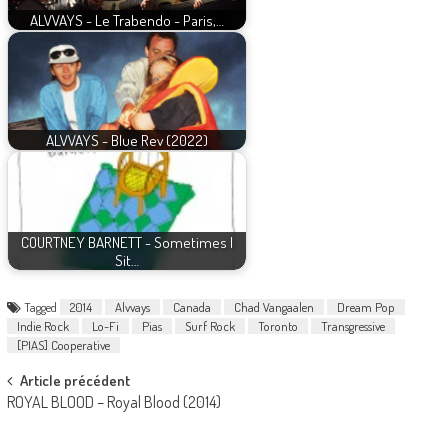
ALVVAYS - Le Trabendo - Paris,…
ALVVAYS - Blue Rev (2022)
COURTNEY BARNETT - Sometimes I
Sit…
Tagged
2014
Alvvays
Canada
Chad Vangaalen
Dream Pop
Indie Rock
Lo-Fi
Pias
Surf Rock
Toronto
Transgressive
[PIAS] Cooperative
Post
Article précédent
ROYAL BLOOD – Royal Blood (2014)
navigation