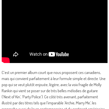
C’est un premier album court que nous proposent ces canadiens,
mais qui convient parfaitement à leur formule simple et directe. Une
pop qui se veut plutôt enjouée, légère, avec la voix fragile de Molly
Rankin qui vient se poser sur de très belles mélodies de guitare
(‘Next of Kin’, ‘Party Police’). Ce côté très avenant, parfaitement
illustré par des titres tels que l’imparable ‘Archie, Marry Me’, les
rapproche aussi de leurs contemporains et du continent américains.