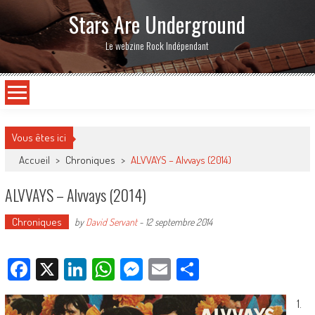
Stars Are Underground
Le webzine Rock Indépendant
Vous êtes ici
Accueil
>
Chroniques
>
ALVVAYS – Alvvays (2014)
ALVVAYS – Alvvays (2014)
Chroniques
by
David Servant
-
12 septembre 2014
Facebook
X
LinkedIn
WhatsApp
Messenger
Email
Partager
1.