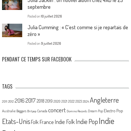
septembre
Posted on
10 juillet 2026
Julia Cumming : « C’est comme si je repartais de
zéro »
Posted on
9 juillet 2026
PENDANT CE TEMPS SUR FACEBOOK
TAGS
Angleterre
2017
2016
2018
2019
2020
2021
2022
2023
2011
2012
2024
concert
Electro Pop
Australie
Canada
Beggars
Dream Pop
Britpop
Domino Records
Indie
Etats-Unis
Indie Pop
France
Indie Folk
Folk