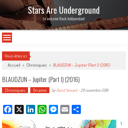
Stars Are Underground
Le webzine Rock Indépendant
Vous êtes ici
Accueil
>
Chroniques
>
BLAUDZUN – Jupiter (Part I) (2016)
BLAUDZUN – Jupiter (Part I) (2016)
Chroniques
On aime
by
David Servant
-
29 novembre 2016
Facebook
X
LinkedIn
WhatsApp
Messenger
Email
Partager
1.