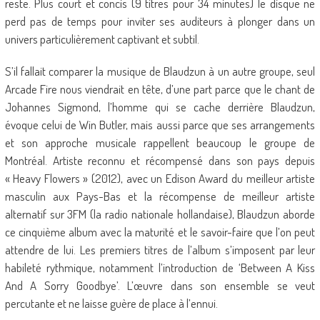
reste. Plus court et concis (9 titres pour 34 minutes) le disque ne
perd pas de temps pour inviter ses auditeurs à plonger dans un
univers particulièrement captivant et subtil.
S’il fallait comparer la musique de Blaudzun à un autre groupe, seul
Arcade Fire nous viendrait en tête, d’une part parce que le chant de
Johannes Sigmond, l’homme qui se cache derrière Blaudzun,
évoque celui de Win Butler, mais aussi parce que ses arrangements
et son approche musicale rappellent beaucoup le groupe de
Montréal. Artiste reconnu et récompensé dans son pays depuis
« Heavy Flowers » (2012), avec un Edison Award du meilleur artiste
masculin aux Pays-Bas et la récompense de meilleur artiste
alternatif sur 3FM (la radio nationale hollandaise), Blaudzun aborde
ce cinquième album avec la maturité et le savoir-faire que l’on peut
attendre de lui. Les premiers titres de l’album s’imposent par leur
habileté rythmique, notamment l’introduction de ‘Between A Kiss
And A Sorry Goodbye’. L’œuvre dans son ensemble se veut
percutante et ne laisse guère de place à l’ennui.