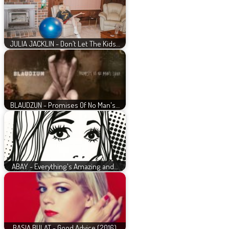
JULIA JACKLIN - Don’t Let The Kids…
BLAUDZUN - Promises Of No Man's…
ABAY - Everything's Amazing and…
BASIA BULAT - Good Advice (2016)