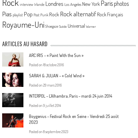
Rock
Paris
Londres
photos
New York
Los Angeles
interview
Irlande
Pias
Rock alternatif
Pop
Rock
Rock Français
playlist
Post Punk
Royaume-Uni
Universal
Shoegaze
Suède
Warner
ARTICLES AU HASARD
ARC IRIS – « Paint With the Sun »
Posted on
18 octobre 2016
SARAH & JULIAN – « Cold Wind »
Posted on
29 mars 2016
INTERPOL – L’Alhambra, Paris – mardi 24 juin 2014
Posted on
9 juillet 2014
Boygenius – Festival Rock en Seine – Vendredi 25 août
2023
Posted on
8 septembre 2023