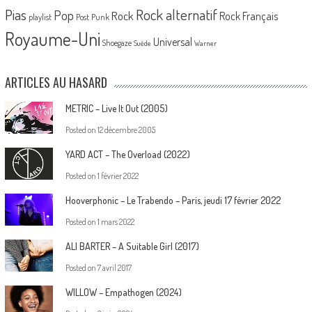
Pias
Rock alternatif
Pop
Rock
Rock Français
playlist
Post Punk
Royaume-Uni
Universal
Shoegaze
Suède
Warner
ARTICLES AU HASARD
METRIC – Live It Out (2005)
Posted on
12 décembre 2005
YARD ACT – The Overload (2022)
Posted on
1 février 2022
Hooverphonic – Le Trabendo – Paris, jeudi 17 février 2022
Posted on
1 mars 2022
ALI BARTER – A Suitable Girl (2017)
Posted on
7 avril 2017
WILLOW – Empathogen (2024)