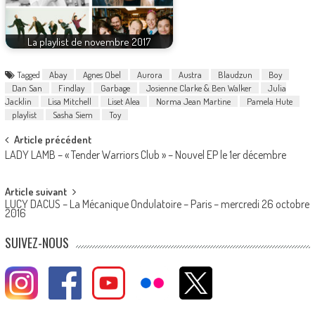
La playlist de novembre 2017
Tagged
Abay
Agnes Obel
Aurora
Austra
Blaudzun
Boy
Dan San
Findlay
Garbage
Josienne Clarke & Ben Walker
Julia
Jacklin
Lisa Mitchell
Liset Alea
Norma Jean Martine
Pamela Hute
playlist
Sasha Siem
Toy
Post
Article précédent
LADY LAMB – « Tender Warriors Club » – Nouvel EP le 1er décembre
navigation
Article suivant
LUCY DACUS – La Mécanique Ondulatoire – Paris – mercredi 26 octobre
2016
SUIVEZ-NOUS