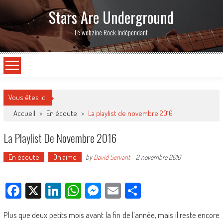
Stars Are Underground
Le webzine Rock Indépendant
Vous êtes ici
Accueil
>
En écoute
>
La playlist de novembre 2016
La Playlist De Novembre 2016
En écoute
On aime
by
David Servant
-
2 novembre 2016
Facebook
X
LinkedIn
WhatsApp
Messenger
Email
Partager
Plus que deux petits mois avant la fin de l’année, mais il reste encore