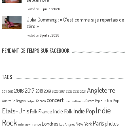
Posted on
10 juillet 2026
Julia Cumming : « C’est comme si je repartais de
zéro »
Posted on
9 juillet 2026
PENDANT CE TEMPS SUR FACEBOOK
TAGS
Angleterre
2017
2016
2018
2019
2020
2021
2022
2023
2011
2012
2024
concert
Electro Pop
Australie
Canada
Beggars
Dream Pop
Britpop
Domino Records
Indie
Etats-Unis
Indie Pop
France
Indie Folk
Folk
Rock
Paris
Londres
photos
New York
Los Angeles
interview
Irlande