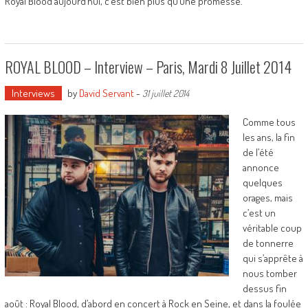
Royal Blood aujourd’hui, c’est bien plus qu’une promesse.
ROYAL BLOOD – Interview – Paris, Mardi 8 Juillet 2014
Interviews
by
David Servant
-
31 juillet 2014
Comme tous
les ans, la fin
de l’été
annonce
quelques
orages, mais
c’est un
véritable coup
de tonnerre
qui s’apprête à
nous tomber
dessus fin
août : Royal Blood, d’abord en concert à Rock en Seine, et dans la foulée