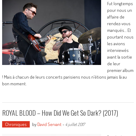
fut longtemps
pour nous un
affaire de
rendez-vous
manqués… Et
pourtant nous
les avions
interviewés
avant la sortie
de leur
premier album
! Mais à chacun de leurs concerts parisiens nous n’étions jamais là au
bon moment.
ROYAL BLOOD – How Did We Get So Dark? (2017)
Chroniques
by
David Servant
-
4 juillet 2017