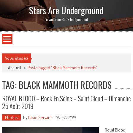
Stars Are Underground
Le webzine Rock Indépendant
Vous êtes ici
Accueil
>
Posts tagged "Black Mammoth Records"
TAG: BLACK MAMMOTH RECORDS
ROYAL BLOOD – Rock En Seine – Saint Cloud – Dimanche
25 Août 2019
Photos
by
David Servant
-
30 août 2019
Royal Blood