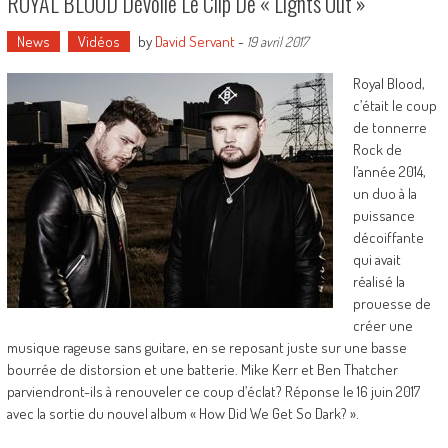
ROYAL BLOOD Dévoile Le Clip De « Lights Out »
News
Vidéos
by
David Servant
-
19 avril 2017
Royal Blood,
c’était le coup
de tonnerre
Rock de
l’année 2014,
un duo à la
puissance
décoiffante
qui avait
réalisé la
prouesse de
créer une
musique rageuse sans guitare, en se reposant juste sur une basse
bourrée de distorsion et une batterie. Mike Kerr et Ben Thatcher
parviendront-ils à renouveler ce coup d’éclat? Réponse le 16 juin 2017
avec la sortie du nouvel album « How Did We Get So Dark? ».