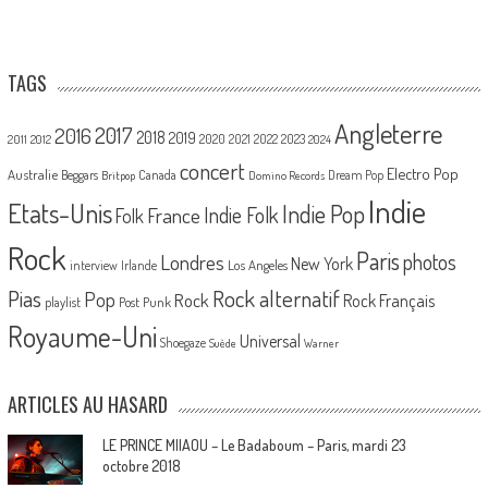
TAGS
Angleterre
2017
2016
2018
2019
2020
2021
2022
2023
2011
2012
2024
concert
Electro Pop
Australie
Canada
Beggars
Dream Pop
Britpop
Domino Records
Indie
Etats-Unis
Indie Pop
France
Indie Folk
Folk
Rock
Paris
Londres
photos
New York
Los Angeles
interview
Irlande
Pias
Rock alternatif
Pop
Rock
Rock Français
playlist
Post Punk
Royaume-Uni
Universal
Shoegaze
Suède
Warner
ARTICLES AU HASARD
LE PRINCE MIIAOU – Le Badaboum – Paris, mardi 23
octobre 2018