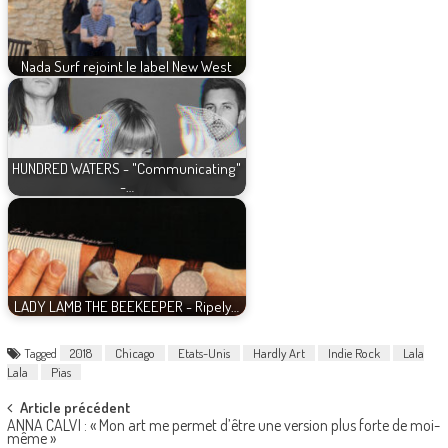
Nada Surf rejoint le label New West
HUNDRED WATERS - "Communicating"
-…
LADY LAMB THE BEEKEEPER - Ripely…
Tagged
2018
Chicago
Etats-Unis
Hardly Art
Indie Rock
Lala
Lala
Pias
Post
Article précédent
ANNA CALVI : « Mon art me permet d’être une version plus forte de moi-
navigation
même »