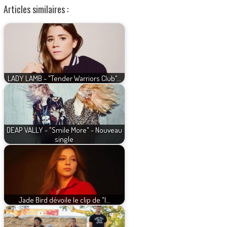
Articles similaires :
LADY LAMB - "Tender Warriors Club"…
DEAP VALLY - "Smile More" - Nouveau
single
Jade Bird dévoile le clip de "I…