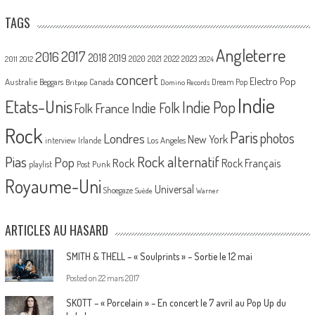
TAGS
Angleterre
2017
2016
2018
2019
2020
2021
2022
2023
2011
2012
2024
concert
Electro Pop
Australie
Canada
Beggars
Dream Pop
Britpop
Domino Records
Indie
Etats-Unis
Indie Pop
France
Indie Folk
Folk
Rock
Paris
Londres
photos
New York
Los Angeles
interview
Irlande
Pias
Rock alternatif
Pop
Rock
Rock Français
playlist
Post Punk
Royaume-Uni
Universal
Shoegaze
Suède
Warner
ARTICLES AU HASARD
SMITH & THELL – « Soulprints » – Sortie le 12 mai
Posted on
22 mars 2017
SKOTT – « Porcelain » – En concert le 7 avril au Pop Up du