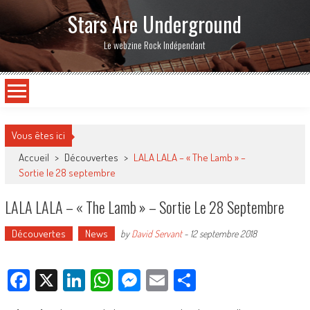
Stars Are Underground
Le webzine Rock Indépendant
Vous êtes ici
Accueil
>
Découvertes
>
LALA LALA – « The Lamb » –
Sortie le 28 septembre
LALA LALA – « The Lamb » – Sortie Le 28 Septembre
Découvertes
News
by
David Servant
-
12 septembre 2018
Facebook
X
LinkedIn
WhatsApp
Messenger
Email
Partager