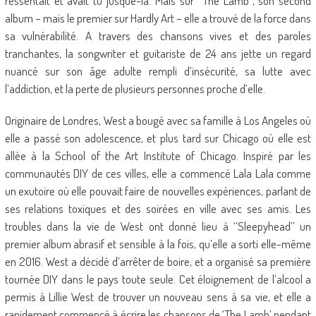
ressentait et avait tu jusque-là. Mais sur ‘’The Lamb’’, son second
album – mais le premier sur Hardly Art – elle a trouvé de la force dans
sa vulnérabilité. A travers des chansons vives et des paroles
tranchantes, la songwriter et guitariste de 24 ans jette un regard
nuancé sur son âge adulte rempli d’insécurité, sa lutte avec
l’addiction, et la perte de plusieurs personnes proche d’elle.
Originaire de Londres, West a bougé avec sa famille à Los Angeles où
elle a passé son adolescence, et plus tard sur Chicago où elle est
allée à la School of the Art Institute of Chicago. Inspiré par les
communautés DIY de ces villes, elle a commencé Lala Lala comme
un exutoire où elle pouvait faire de nouvelles expériences, parlant de
ses relations toxiques et des soirées en ville avec ses amis. Les
troubles dans la vie de West ont donné lieu à ‘’Sleepyhead’’ un
premier album abrasif et sensible à la fois, qu’elle a sorti elle-même
en 2016. West a décidé d’arrêter de boire, et a organisé sa première
tournée DIY dans le pays toute seule. Cet éloignement de l’alcool a
permis à Lillie West de trouver un nouveau sens à sa vie, et elle a
rapidement commencé à écrire les chansons de ‘The Lamb’ pendant