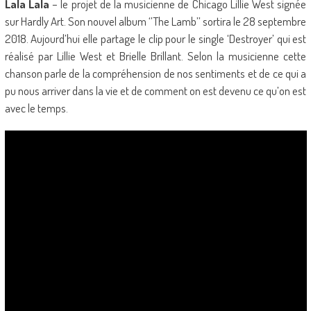
Lala Lala
– le projet de la musicienne de Chicago Lillie West signée
sur Hardly Art. Son nouvel album ‘’The Lamb’’ sortira le 28 septembre
2018. Aujourd’hui elle partage le clip pour le single ‘Destroyer’ qui est
réalisé par Lillie West et Brielle Brillant. Selon la musicienne cette
chanson parle de la compréhension de nos sentiments et de ce qui a
pu nous arriver dans la vie et de comment on est devenu ce qu’on est
avec le temps.