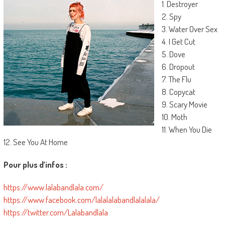
1. Destroyer
2. Spy
3. Water Over Sex
4. I Get Cut
5. Dove
6. Dropout
7. The Flu
8. Copycat
9. Scary Movie
10. Moth
11. When You Die
12. See You At Home
Pour plus d’infos :
https://www.lalabandlala.com/
https://www.facebook.com/lalalalabandlalalala/
https://twitter.com/Lalabandlala