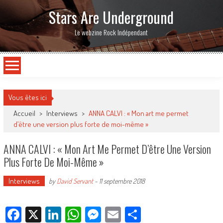
Stars Are Underground
Le webzine Rock Indépendant
Vous êtes ici
Accueil
>
Interviews
>
ANNA CALVI : « Mon art me permet
d’être une version plus forte de moi-même »
ANNA CALVI : « Mon Art Me Permet D’être Une Version
Plus Forte De Moi-Même »
Interviews
by
David Servant
-
11 septembre 2018
Facebook
X
LinkedIn
WhatsApp
Messenger
Email
Partager