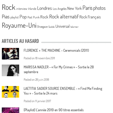
Rock
Paris
Londres
photos
New York
Los Angeles
interview
Irlande
Pias
Rock alternatif
Pop
Rock
Rock Français
playlist
Post Punk
Royaume-Uni
Universal
Shoegaze
Suède
Warner
ARTICLES AU HASARD
FLORENCE + THE MACHINE – Ceremonials (2011)
Posted on
18 novembre 2011
MARISSA NADLER – « For My Crimes » – Sortie le 28
septembre
Posted on
28 juin 2018
LAETITIA SADIER SOURCE ENSEMBLE – « Find Me Finding
You » – Sortie le 24 mars
Posted on
11 janvier 2017
[Playlist] L’année 2019 en 90 titres essentiels