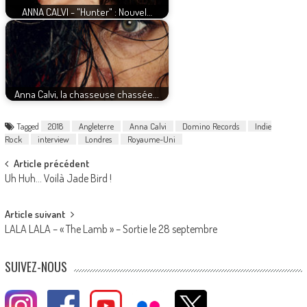
ANNA CALVI - "Hunter" : Nouvel…
Anna Calvi, la chasseuse chassée...
Tagged
2018
Angleterre
Anna Calvi
Domino Records
Indie
Rock
interview
Londres
Royaume-Uni
Post
Article précédent
Uh Huh… Voilà Jade Bird !
navigation
Article suivant
LALA LALA – « The Lamb » – Sortie le 28 septembre
SUIVEZ-NOUS