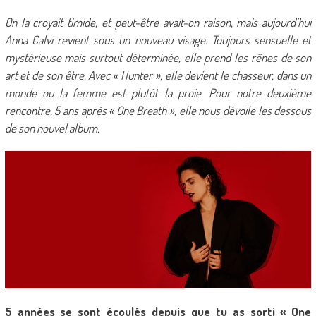
On la croyait timide, et peut-être avait-on raison, mais aujourd’hui
Anna Calvi revient sous un nouveau visage. Toujours sensuelle et
mystérieuse mais surtout déterminée, elle prend les rênes de son
art et de son être. Avec « Hunter », elle devient le chasseur, dans un
monde ou la femme est plutôt la proie. Pour notre deuxième
rencontre, 5 ans après « One Breath », elle nous dévoile les dessous
de son nouvel album.
5 années se sont écoulés depuis que tu as sorti « One