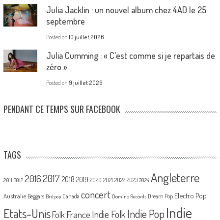
Julia Jacklin : un nouvel album chez 4AD le 25
septembre
Posted on
10 juillet 2026
Julia Cumming : « C’est comme si je repartais de
zéro »
Posted on
9 juillet 2026
PENDANT CE TEMPS SUR FACEBOOK
TAGS
Angleterre
2017
2016
2018
2019
2020
2021
2022
2023
2011
2012
2024
concert
Electro Pop
Australie
Canada
Beggars
Dream Pop
Britpop
Domino Records
Indie
Etats-Unis
Indie Pop
France
Indie Folk
Folk