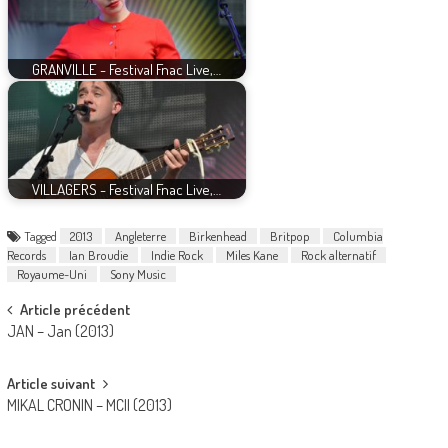
GRANVILLE - Festival Fnac Live,…
VILLAGERS - Festival Fnac Live,…
Tagged
2013
Angleterre
Birkenhead
Britpop
Columbia
Records
Ian Broudie
Indie Rock
Miles Kane
Rock alternatif
Royaume-Uni
Sony Music
Post
Article précédent
JAN – Jan (2013)
navigation
Article suivant
MIKAL CRONIN – MCII (2013)