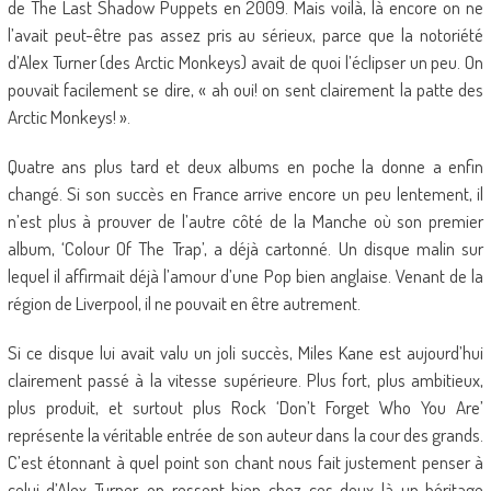
de The Last Shadow Puppets en 2009. Mais voilà, là encore on ne
l’avait peut-être pas assez pris au sérieux, parce que la notoriété
d’Alex Turner (des Arctic Monkeys) avait de quoi l’éclipser un peu. On
pouvait facilement se dire, « ah oui! on sent clairement la patte des
Arctic Monkeys! ».
Quatre ans plus tard et deux albums en poche la donne a enfin
changé. Si son succès en France arrive encore un peu lentement, il
n’est plus à prouver de l’autre côté de la Manche où son premier
album, ‘Colour Of The Trap’, a déjà cartonné. Un disque malin sur
lequel il affirmait déjà l’amour d’une Pop bien anglaise. Venant de la
région de Liverpool, il ne pouvait en être autrement.
Si ce disque lui avait valu un joli succès, Miles Kane est aujourd’hui
clairement passé à la vitesse supérieure. Plus fort, plus ambitieux,
plus produit, et surtout plus Rock ‘Don’t Forget Who You Are’
représente la véritable entrée de son auteur dans la cour des grands.
C’est étonnant à quel point son chant nous fait justement penser à
celui d’Alex Turner, on ressent bien chez ces deux-là un héritage