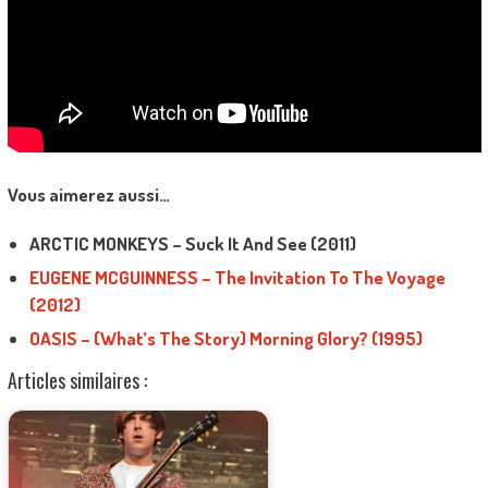
Vous aimerez aussi…
ARCTIC MONKEYS – Suck It And See (2011)
EUGENE MCGUINNESS – The Invitation To The Voyage
(2012)
OASIS – (What’s The Story) Morning Glory? (1995)
Articles similaires :