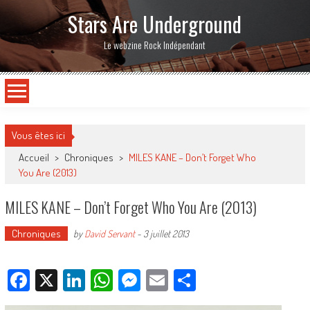
Stars Are Underground
Le webzine Rock Indépendant
Vous êtes ici
Accueil
>
Chroniques
>
MILES KANE – Don’t Forget Who
You Are (2013)
MILES KANE – Don’t Forget Who You Are (2013)
Chroniques
by
David Servant
-
3 juillet 2013
Facebook
X
LinkedIn
WhatsApp
Messenger
Email
Partager