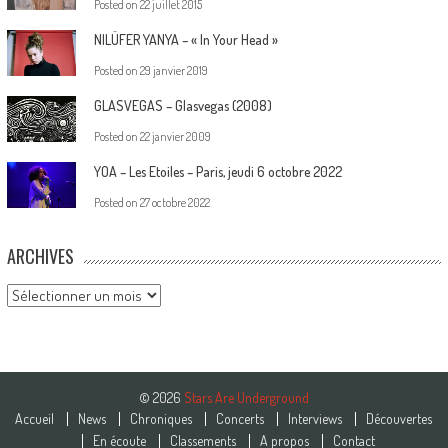
Posted on
22 juillet 2015
NILÜFER YANYA – « In Your Head »
Posted on
29 janvier 2019
GLASVEGAS – Glasvegas (2008)
Posted on
22 janvier 2009
YOA – Les Etoiles – Paris, jeudi 6 octobre 2022
Posted on
27 octobre 2022
ARCHIVES
Archives
© 2026
Stars Are Underground
Accueil
News
Chroniques
Concerts
Interviews
Découvertes
En écoute
Classements
A propos
Contact