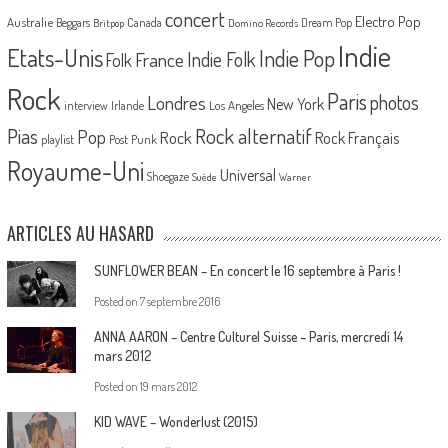
concert
Electro Pop
Australie
Canada
Beggars
Dream Pop
Britpop
Domino Records
Indie
Etats-Unis
Indie Pop
France
Indie Folk
Folk
Rock
Paris
Londres
photos
New York
Los Angeles
interview
Irlande
Pias
Rock alternatif
Pop
Rock
Rock Français
playlist
Post Punk
Royaume-Uni
Universal
Shoegaze
Suède
Warner
ARTICLES AU HASARD
SUNFLOWER BEAN – En concert le 16 septembre à Paris !
Posted on
7 septembre 2016
ANNA AARON – Centre Culturel Suisse – Paris, mercredi 14
mars 2012
Posted on
19 mars 2012
KID WAVE – Wonderlust (2015)