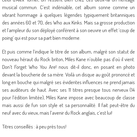
musical commun. C’est indéniable, cet album sonne comme un
vibrant hommage à quelques légendes typiquement britanniques
des années 60 et 70, des Who aux Kinks. Mais sa grosse production
et l’ampleur du son déployé confèrent à son oeuvre un effet ‘coup de
poing’ qui est pour sa part bien moderne.
Et puis comme l’indique le titre de son album, malgré son statut de
nouveau héraut du Rock briton, Miles Kane n’oublie pas d’où il vient.
Don’t Forget Who You Are! nous dit-il donc, en posant en photo
devant la boucherie de sa mère. Voilà un disque au goût prononcé et
long en bouche qui malgré ses évidentes influences ne prend jamais
ses auditeurs de haut. Avec ses 11 titres presque tous nerveux (14
pour l’édition limitée), Miles Kane impose avec beaucoup de classe
mais aussi de fun son style et sa personnalité. Il fait peut-être du
neuf avec du vieux, mais l’avenir du Rock anglais, c’est lui!
Titres conseillés : à peu près tous!