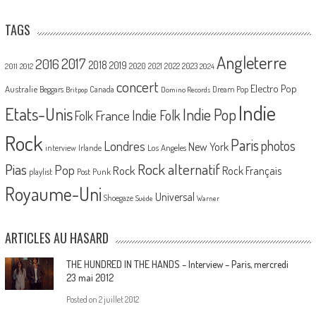
TAGS
Angleterre
2017
2016
2018
2019
2020
2021
2022
2023
2011
2012
2024
concert
Electro Pop
Australie
Canada
Beggars
Dream Pop
Britpop
Domino Records
Indie
Etats-Unis
Indie Pop
France
Indie Folk
Folk
Rock
Paris
Londres
photos
New York
Los Angeles
interview
Irlande
Pias
Rock alternatif
Pop
Rock
Rock Français
playlist
Post Punk
Royaume-Uni
Universal
Shoegaze
Suède
Warner
ARTICLES AU HASARD
THE HUNDRED IN THE HANDS – Interview – Paris, mercredi
23 mai 2012
Posted on
2 juillet 2012