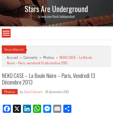
Stars Are Underground
Le webzine Rock Indépendant
Vous êtes ici
Accueil
>
Concerts
>
Photos
>
NEKO CASE – La Boule
Noire – Paris, vendredi 13 décembre 2013
NEKO CASE – La Boule Noire – Paris, Vendredi 13
Décembre 2013
Photos
by
David Servant
-
18 décembre 2013
Facebook
X
LinkedIn
WhatsApp
Messenger
Email
Partager