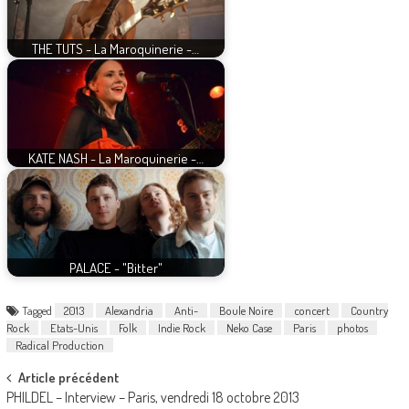
THE TUTS - La Maroquinerie -…
KATE NASH - La Maroquinerie -…
PALACE - "Bitter"
Tagged
2013
Alexandria
Anti-
Boule Noire
concert
Country
Rock
Etats-Unis
Folk
Indie Rock
Neko Case
Paris
photos
Radical Production
Post
Article précédent
PHILDEL – Interview – Paris, vendredi 18 octobre 2013